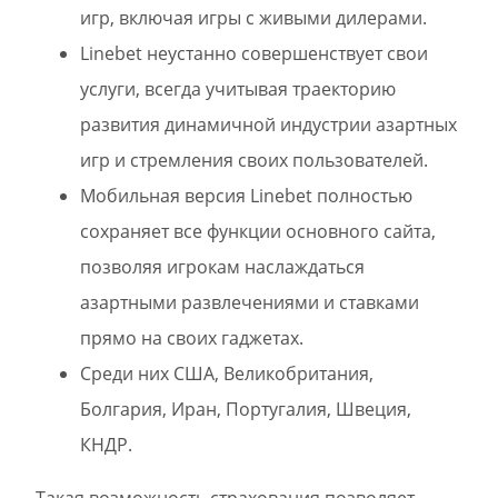
игр, включая игры с живыми дилерами.
Linebet неустанно совершенствует свои
услуги, всегда учитывая траекторию
развития динамичной индустрии азартных
игр и стремления своих пользователей.
Мобильная версия Linebet полностью
сохраняет все функции основного сайта,
позволяя игрокам наслаждаться
азартными развлечениями и ставками
прямо на своих гаджетах.
Среди них США, Великобритания,
Болгария, Иран, Португалия, Швеция,
КНДР.