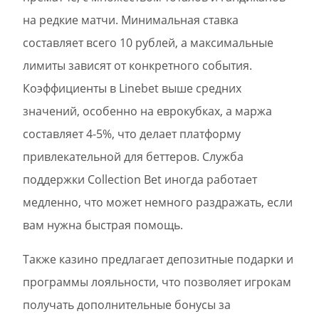
на редкие матчи. Минимальная ставка
составляет всего 10 рублей, а максимальные
лимиты зависят от конкретного события.
Коэффициенты в Linebet выше средних
значений, особенно на еврокубках, а маржа
составляет 4-5%, что делает платформу
привлекательной для беттеров. Служба
поддержки Collection Bet иногда работает
медленно, что может немного раздражать, если
вам нужна быстрая помощь.
Также казино предлагает депозитные подарки и
программы лояльности, что позволяет игрокам
получать дополнительные бонусы за