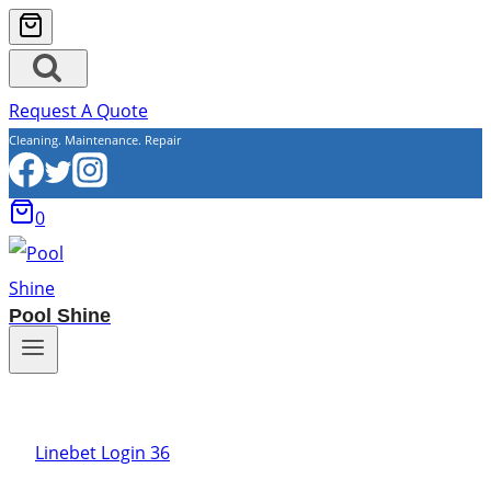
Request A Quote
Cleaning. Maintenance. Repair
0
Pool Shine
Linebet Login 36