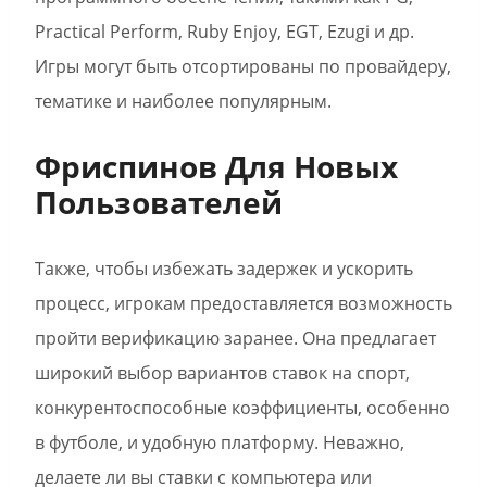
Practical Perform, Ruby Enjoy, EGT, Ezugi и др.
Игры могут быть отсортированы по провайдеру,
тематике и наиболее популярным.
Фриспинов Для Новых
Пользователей
Также, чтобы избежать задержек и ускорить
процесс, игрокам предоставляется возможность
пройти верификацию заранее. Она предлагает
широкий выбор вариантов ставок на спорт,
конкурентоспособные коэффициенты, особенно
в футболе, и удобную платформу. Неважно,
делаете ли вы ставки с компьютера или