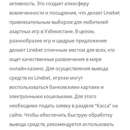
активность. Это создает атмосферу
вовлеченности и поощрения, что делает Linebet
привлекательным выбором для любителей
азартных игр в Узбекистане. В целом,
разнообразие игр и щедрые предложения
делают Linebet отличным местом для всех, кто
ищет качественные развлечения в мире
онлайн-казино. Для осуществления вывода
средств из Linebet, игроки могут
воспользоваться банковскими картами и
электронными кошельками. Для этого
необходимо подать заявку в разделе “Касса” на
сайте. Чтобы обеспечить быструю обработку
вывода средств, рекомендуется использовать