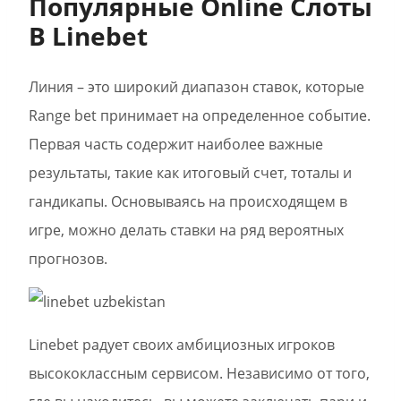
Популярные Online Слоты
В Linebet
Линия – это широкий диапазон ставок, которые
Range bet принимает на определенное событие.
Первая часть содержит наиболее важные
результаты, такие как итоговый счет, тоталы и
гандикапы. Основываясь на происходящем в
игре, можно делать ставки на ряд вероятных
прогнозов.
Linebet радует своих амбициозных игроков
высококлассным сервисом. Независимо от того,