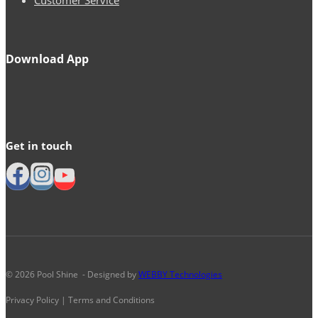
Download App
Get in touch
© 2026 Pool Shine - Designed by
WEBBY Technologies
Privacy Policy | Terms and Conditions