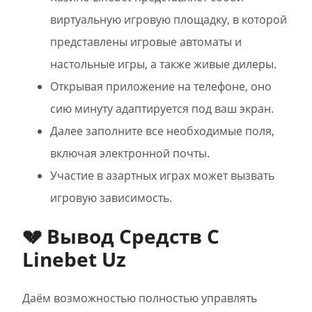
виртуальную игровую площадку, в которой
представлены игровые автоматы и
настольные игры, а также живые дилеры.
Открывая приложение на телефоне, оно
сию минуту адаптируется под ваш экран.
Далее заполните все необходимые поля,
включая электронной почты.
Участие в азартных играх может вызвать
игровую зависимость.
💔 Вывод Средств C
Linebet Uz
Даём возможностью полностью управлять