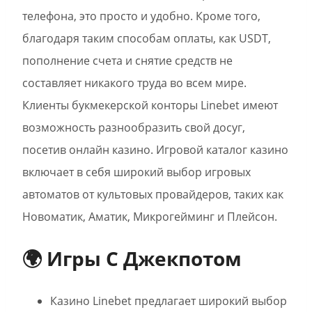
телефона, это просто и удобно. Кроме того,
благодаря таким способам оплаты, как USDT,
пополнение счета и снятие средств не
составляет никакого труда во всем мире.
Клиенты букмекерской конторы Linebet имеют
возможность разнообразить свой досуг,
посетив онлайн казино. Игровой каталог казино
включает в себя широкий выбор игровых
автоматов от культовых провайдеров, таких как
Новоматик, Аматик, Микрогейминг и Плейсон.
🌍 Игры С Джекпотом
Казино Linebet предлагает широкий выбор