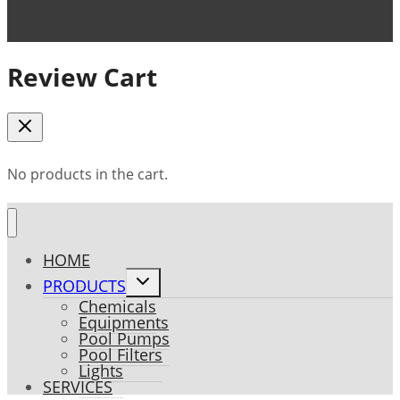
Review Cart
No products in the cart.
HOME
Toggle
PRODUCTS
child
Chemicals
menu
Equipments
Pool Pumps
Pool Filters
Lights
SERVICES