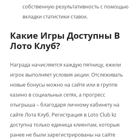
собственную результативность с помощью
вкладки статистики ставок.
Какие Игры Доступны В
Лото Клуб?
Награда начисляется каждую пятницу, ежели
игрок выполняет условия акции. Отслеживать
новые бонусы можно на сайте или в группе
казино в социальных сетях, а прогресс
отыгрыша – благодаря личному кабинету на
сайте Лота Клуб. Регистрация в Loto Club kz
доступна только единица клиентам, которые
ранее не были зарегистрированы на сайте