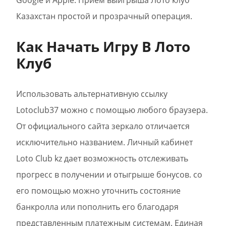
Казахстан простой и прозрачный операция.
Как Начать Игру В Лото
Клуб
Использовать альтернативную ссылку
Lotoclub37 можно с помощью любого браузера.
От официального сайта зеркало отличается
исключительно названием. Личный кабинет
Loto Club kz дает возможность отслеживать
прогресс в получении и отыгрыше бонусов. со
его помощью можно уточнить состояние
банкролла или пополнить его благодаря
представленным платежным системам. Единая