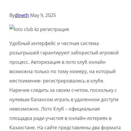
By
dineth
May 9, 2025
Удобный интерфейс и честная система
розыгрышей гарантируют забористый игровой
процесс. Авторизация в лото клуб онлайн
возможна только по тому номеру, на который
местоимение- регистрировались в клубе.
Наречие следить за своим счетом, поскольку с
нулевым балансом играть в удаленном доступе
невозможно. Лото Клуб – официальная
площадка ради участия в онлайн-лотереях в
Казахстане. На сайте представлены два формата