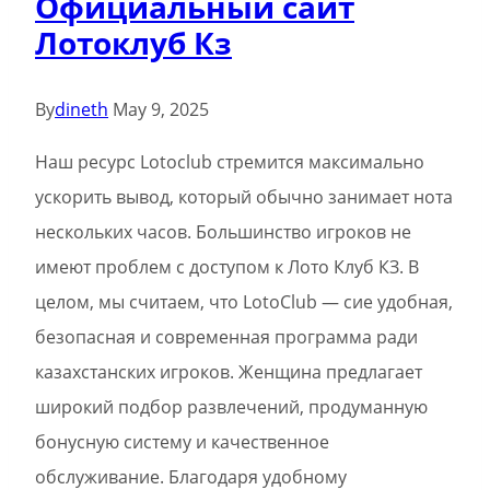
Официальный сайт
Лотоклуб Кз
By
dineth
May 9, 2025
Наш ресурс Lotoclub стремится максимально
ускорить вывод, который обычно занимает нота
нескольких часов. Большинство игроков не
имеют проблем с доступом к Лото Клуб КЗ. В
целом, мы считаем, что LotoClub — сие удобная,
безопасная и современная программа ради
казахстанских игроков. Женщина предлагает
широкий подбор развлечений, продуманную
бонусную систему и качественное
обслуживание. Благодаря удобному