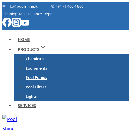
Skip
✉ info@poolshine.lk | ✆
+94 71 400 4 800
Cleaning. Maintenance. Repair
to
content
HOME
PRODUCTS
Chemicals
Equipments
Pool Pumps
Pool Filters
Lights
SERVICES