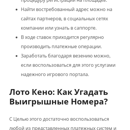
процедуру регистрации на площадке.
Найти востребованный адрес можно на
сайтах партнеров, в социальных сетях
компании или узнать в саппорте.
В ходе ставок приходится регулярно
производить платежные операции.
Заработать благодаря везению можно,
если воспользоваться для этого услугами
надежного игрового портала.
Лото Кено: Как Угадать
Выигрышные Номера?
С Целью этого достаточно воспользоваться
любой из представленных платежных систем и