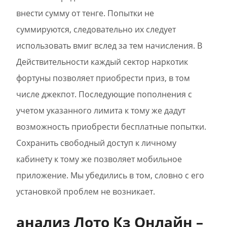
внести сумму от тенге. Попытки не
суммируются, следовательно их следует
использовать вмиг вслед за тем начисления. В
Действительности каждый сектор наркотик
фортуны позволяет приобрести приз, в том
числе джекпот. Последующие пополнения с
учетом указанного лимита к тому же дадут
возможность приобрести бесплатные попытки.
Сохранить свободный доступ к личному
кабинету к тому же позволяет мобильное
приложение. Мы убедились в том, словно с его
установкой проблем не возникает.
анализ Лото Кз Онлайн –