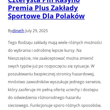
Premia Plus Zakłady
Sportowe Dla Polaków
By
dineth
July 29, 2025
Tego Rodzaju zakłady mają wiele różnych możności
do wybrania i odrobinę lepsze kursy. Na
Nieszczęście, nie zaakceptować można zmienić
swych typów już po rozpoczęciu się sytuacje. W
poszukiwaniu bezpiecznej stronicy hazardowej,
mnóstwo zawodników wyszukuje jednego serwisie,
który zaoferuje im pełną ofertę uciechy i dostępu
do odwiedzenia różnorodnego hazardu
sieciowego. Funkcjonuje sporo różnych sposobów,