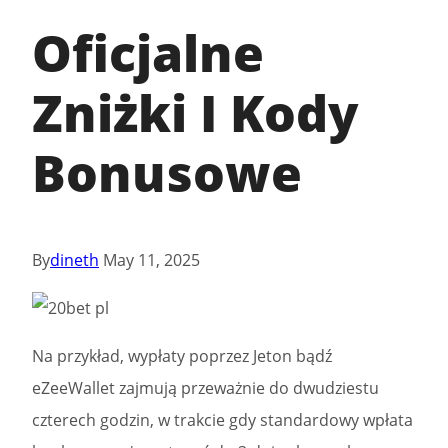
Oficjalne
Zniżki I Kody
Bonusowe
By
dineth
May 11, 2025
Na przykład, wypłaty poprzez Jeton bądź
eZeeWallet zajmują przeważnie do dwudziestu
czterech godzin, w trakcie gdy standardowy wpłata