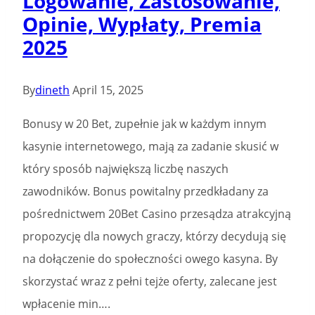
Logowanie, Zastosowanie,
Opinie, Wypłaty, Premia
Tej
2025
Chwili
I
Zgarnij
By
dineth
April 15, 2025
400zł
Bonusy w 20 Bet, zupełnie jak w każdym innym
Bonusu
kasynie internetowego, mają za zadanie skusić w
który sposób największą liczbę naszych
zawodników. Bonus powitalny przedkładany za
pośrednictwem 20Bet Casino przesądza atrakcyjną
propozycję dla nowych graczy, którzy decydują się
na dołączenie do społeczności owego kasyna. By
skorzystać wraz z pełni tejże oferty, zalecane jest
wpłacenie min….