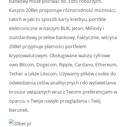
bankowy może potrwać do 3 dni roboczych.
Kasyno 20Bet proponuje różnorodność możności,
takich w jaki to sposób karty kredtyu, portfele
elektroniczne w naszym BLIK, Jeton, MiFinity i
standardowy przelew bankowy. Faktycznie, witryna
20Bet przyjmuje płatności portfelem
kryptowalutowym. Obsługiwane waluty cyfrowe
owo Bitcoin, Dogecoin, Ripple, Cardano, Ethereum,
Tether a także Litecoin. Używamy plików cookie do
odwiedzenia celów analitycznych i do wyświetlania
broszur związanych wraz z Twoimi preferencjami w
oparciu o Twoje nawyki przeglądania i Twój
kierunek.