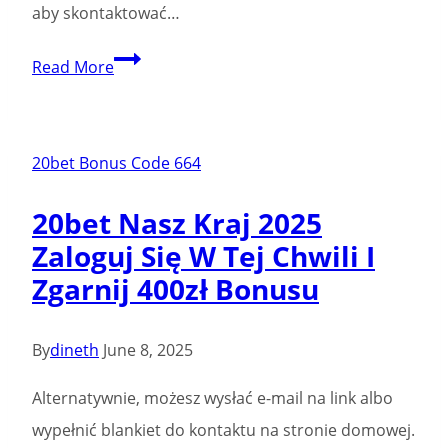
aby skontaktować…
20bet
Read More
Nasze
Państwo
Czterysta
20bet Bonus Code 664
Pln
20bet Nasz Kraj 2025
Kasyno
Zaloguj Się W Tej Chwili I
Premia
Zgarnij 400zł Bonusu
Plus
Zakłady
Sportowe
By
dineth
June 8, 2025
Dla
Alternatywnie, możesz wysłać e-mail na link albo
Polaków
wypełnić blankiet do kontaktu na stronie domowej.