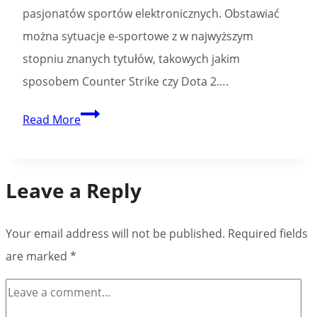
pasjonatów sportów elektronicznych. Obstawiać
można sytuacje e-sportowe z w najwyższym
stopniu znanych tytułów, takowych jakim
sposobem Counter Strike czy Dota 2….
20bet
Read More
Nasze
Państwo
ᐉ
Leave a Reply
Kasyno
Online
Your email address will not be published.
Required fields
I
are marked
*
Zakłady
Sportowe