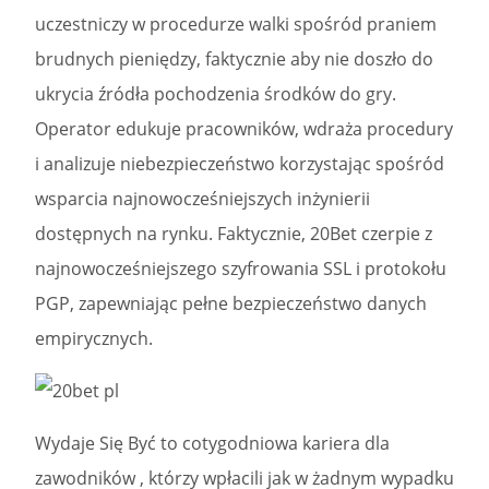
uczestniczy w procedurze walki spośród praniem
brudnych pieniędzy, faktycznie aby nie doszło do
ukrycia źródła pochodzenia środków do gry.
Operator edukuje pracowników, wdraża procedury
i analizuje niebezpieczeństwo korzystając spośród
wsparcia najnowocześniejszych inżynierii
dostępnych na rynku. Faktycznie, 20Bet czerpie z
najnowocześniejszego szyfrowania SSL i protokołu
PGP, zapewniając pełne bezpieczeństwo danych
empirycznych.
Wydaje Się Być to cotygodniowa kariera dla
zawodników , którzy wpłacili jak w żadnym wypadku