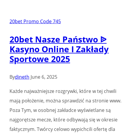
Poland
Zaloguj
Się
20bet Promo Code 745
Do
20bet Nasze Państwo ᐉ
Portalu
Kasyno Online I Zakłady
Bukmacherskiego
Sportowe 2025
20bet
By
dineth
June 6, 2025
Każde najważniejsze rozgrywki, które w tej chwili
mają położenie, można sprawdzić na stronie www.
Poza Tym, w osobnej zakładce wyświetlane są
najgorętsze mecze, które odbywają się w okresie
faktycznym. Twórcy celowo wypichcili ofertę dla