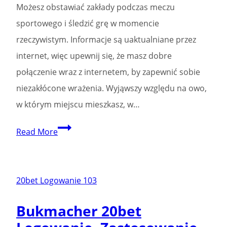
Możesz obstawiać zakłady podczas meczu
sportowego i śledzić grę w momencie
rzeczywistym. Informacje są uaktualniane przez
internet, więc upewnij się, że masz dobre
połączenie wraz z internetem, by zapewnić sobie
niezakłócone wrażenia. Wyjąwszy względu na owo,
w którym miejscu mieszkasz, w…
20bet
Read More
Nasz
Kraj
2025
20bet Logowanie 103
Zaloguj
Bukmacher 20bet
Się
W