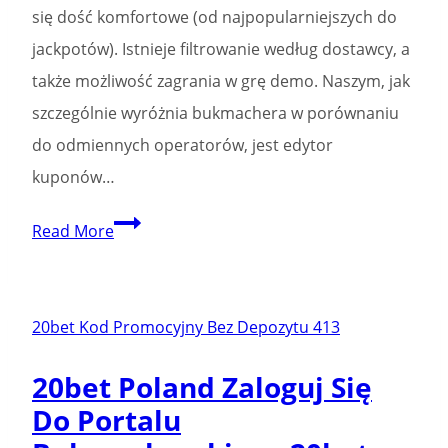
się dość komfortowe (od najpopularniejszych do
jackpotów). Istnieje filtrowanie według dostawcy, a
także możliwość zagrania w grę demo. Naszym, jak
szczególnie wyróżnia bukmachera w porównaniu
do odmiennych operatorów, jest edytor
kuponów…
20bet
Read More
Nasza
Profesjonalna
Opinia
20bet Kod Promocyjny Bez Depozytu 413
A
20bet Poland Zaloguj Się
Także
Do Portalu
Bonus