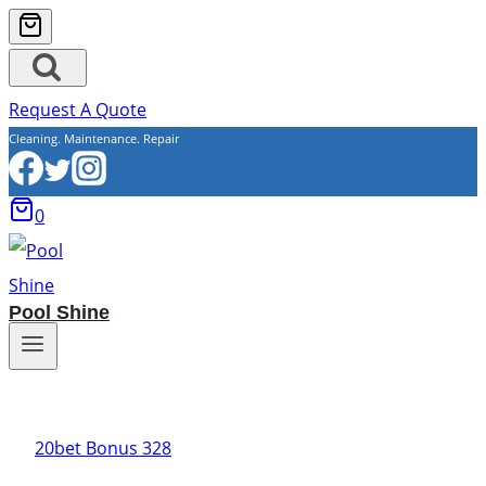
Request A Quote
Cleaning. Maintenance. Repair
0
Pool Shine
20bet Bonus 328