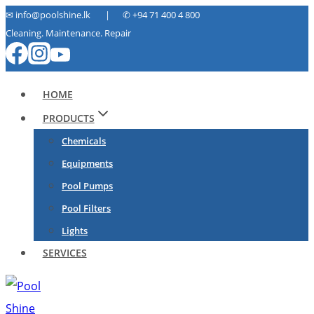
Skip
✉ info@poolshine.lk | ✆
+94 71 400 4 800
Cleaning. Maintenance. Repair
to
content
HOME
PRODUCTS
Chemicals
Equipments
Pool Pumps
Pool Filters
Lights
SERVICES