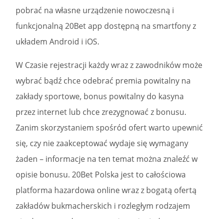
pobrać na własne urządzenie nowoczesną i
funkcjonalną 20Bet app dostępną na smartfony z
układem Android i iOS.
W Czasie rejestracji każdy wraz z zawodników może
wybrać bądź chce odebrać premia powitalny na
zakłady sportowe, bonus powitalny do kasyna
przez internet lub chce zrezygnować z bonusu.
Zanim skorzystaniem spośród ofert warto upewnić
się, czy nie zaakceptować wydaje się wymagany
żaden – informacje na ten temat można znaleźć w
opisie bonusu. 20Bet Polska jest to całościowa
platforma hazardowa online wraz z bogatą ofertą
zakładów bukmacherskich i rozległym rodzajem