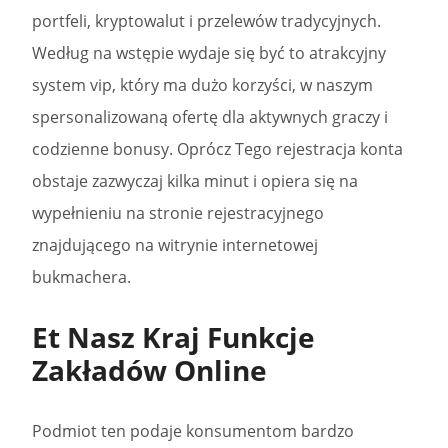
portfeli, kryptowalut i przelewów tradycyjnych.
Według na wstępie wydaje się być to atrakcyjny
system vip, który ma dużo korzyści, w naszym
spersonalizowaną ofertę dla aktywnych graczy i
codzienne bonusy. Oprócz Tego rejestracja konta
obstaje zazwyczaj kilka minut i opiera się na
wypełnieniu na stronie rejestracyjnego
znajdującego na witrynie internetowej
bukmachera.
Et Nasz Kraj Funkcje
Zakładów Online
Podmiot ten podaje konsumentom bardzo