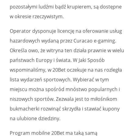
pozostałymi ludźmi bądź krupierem, są dostępne
w okresie rzeczywistym.
Operator dysponuje licencję na oferowanie usług
hazardowych wydaną przez Curacao e-gaming.
Określa owo, że witryna ten działa prawnie w wielu
państwach Europy i świata. W Jaki Sposób
wspominaliśmy, w 20Bet oczekuje na nas rozległa
lista wydarzeń sportowych. Wybierać w tym
miejscu można spośród mnóstwo popularnych i
niszowych sportów. Zezwala jest to miłośnikom
bukmacherki rozwinąć skrzydła i stawiać kupony
na ulubione dziedziny.
Program mobilne 20Bet ma taką samą