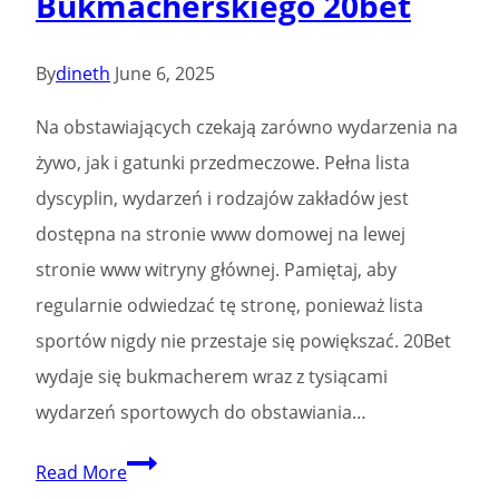
Bukmacherskiego 20bet
Na
1
Depozyt
By
dineth
June 6, 2025
Setka
Na obstawiających czekają zarówno wydarzenia na
Eur
żywo, jak i gatunki przedmeczowe. Pełna lista
dyscyplin, wydarzeń i rodzajów zakładów jest
dostępna na stronie www domowej na lewej
stronie www witryny głównej. Pamiętaj, aby
regularnie odwiedzać tę stronę, ponieważ lista
sportów nigdy nie przestaje się powiększać. 20Bet
wydaje się bukmacherem wraz z tysiącami
wydarzeń sportowych do obstawiania…
20bet
Read More