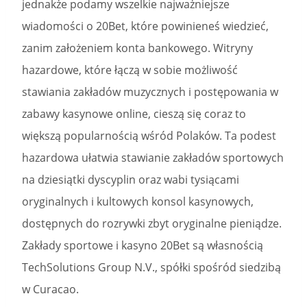
jednakże podamy wszelkie najważniejsze
wiadomości o 20Bet, które powinieneś wiedzieć,
zanim założeniem konta bankowego. Witryny
hazardowe, które łączą w sobie możliwość
stawiania zakładów muzycznych i postępowania w
zabawy kasynowe online, cieszą się coraz to
większą popularnością wśród Polaków. Ta podest
hazardowa ułatwia stawianie zakładów sportowych
na dziesiątki dyscyplin oraz wabi tysiącami
oryginalnych i kultowych konsol kasynowych,
dostępnych do rozrywki zbyt oryginalne pieniądze.
Zakłady sportowe i kasyno 20Bet są własnością
TechSolutions Group N.V., spółki spośród siedzibą
w Curacao.