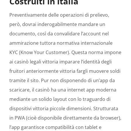
Costruiti In Italia
Preventivamente delle operazioni di prelievo,
però, dovrai inderogabilmente mandare un
documento, così da convalidare l’account nel
ammirazione tuttora normativa internazionale
KYC (Know Your Customer). Questa norma impone
ai casinò legali vittoria imparare l’identità degli
fruitori anteriormente vittoria fargli muovere soldi
tramite il sito. Pur non disponendo di un’app da
scaricare, il casinò ha una internet app moderna
mediante un solido layout con lo traguardo di
dispositivi vittoria piccole dimensioni. Strutturata
in PWA (cioè disponibile direttamente da browser),
l’app garantisce compatibilità con tablet e