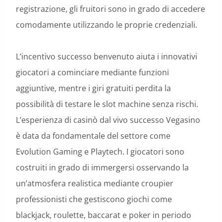
registrazione, gli fruitori sono in grado di accedere
comodamente utilizzando le proprie credenziali.
L’incentivo successo benvenuto aiuta i innovativi
giocatori a cominciare mediante funzioni
aggiuntive, mentre i giri gratuiti perdita la
possibilità di testare le slot machine senza rischi.
L’esperienza di casinò dal vivo successo Vegasino
è data da fondamentale del settore come
Evolution Gaming e Playtech. I giocatori sono
costruiti in grado di immergersi osservando la
un’atmosfera realistica mediante croupier
professionisti che gestiscono giochi come
blackjack, roulette, baccarat e poker in periodo