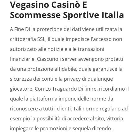
Vegasino Casinò E
Scommesse Sportive Italia
A Fine Di la protezione dei dati viene utilizzata la
crittografia SSL, il quale impedisce l’accesso non
autorizzato alle notizie e alle transazioni
finanziarie. Ciascuno i server avvengono protetti
da una protezione affidabile, quale garantisce la
sicurezza dei conti e la privacy di qualunque
giocatore. Con Lo Traguardo Di finire, ricordiamo il
quale la piattaforma impone delle norme da
riconoscere a tutti i clienti. Tali norme regolano ad
esempio la possibilità di accedere al sito, vittoria
impiegare le promozioni e sequela dicendo.