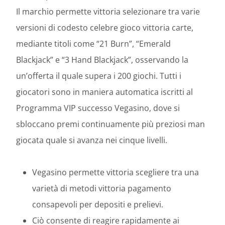
Il marchio permette vittoria selezionare tra varie
versioni di codesto celebre gioco vittoria carte,
mediante titoli come “21 Burn”, “Emerald
Blackjack” e “3 Hand Blackjack”, osservando la
un’offerta il quale supera i 200 giochi. Tutti i
giocatori sono in maniera automatica iscritti al
Programma VIP successo Vegasino, dove si
sbloccano premi continuamente più preziosi man
giocata quale si avanza nei cinque livelli.
Vegasino permette vittoria scegliere tra una
varietà di metodi vittoria pagamento
consapevoli per depositi e prelievi.
Ciò consente di reagire rapidamente ai