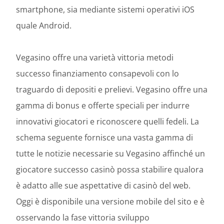
smartphone, sia mediante sistemi operativi iOS
quale Android.
Vegasino offre una varietà vittoria metodi
successo finanziamento consapevoli con lo
traguardo di depositi e prelievi. Vegasino offre una
gamma di bonus e offerte speciali per indurre
innovativi giocatori e riconoscere quelli fedeli. La
schema seguente fornisce una vasta gamma di
tutte le notizie necessarie su Vegasino affinché un
giocatore successo casinò possa stabilire qualora
è adatto alle sue aspettative di casinò del web.
Oggi è disponibile una versione mobile del sito e è
osservando la fase vittoria sviluppo