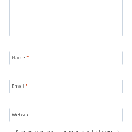
Name
*
Email
*
Website
Save my name, email, and website in this browser for