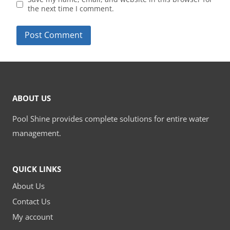
the next time I comment.
ABOUT US
Pool Shine provides complete solutions for entire water
management.
QUICK LINKS
About Us
Contact Us
My account