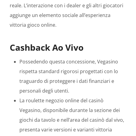
reale. L’interazione con i dealer e gli altri giocatori
aggiunge un elemento sociale all’esperienza
vittoria gioco online.
Cashback Ao Vivo
Possedendo questa concessione, Vegasino
rispetta standard rigorosi progettati con lo
traguardo di proteggere i dati finanziari e
personali degli utenti.
La roulette negozio online del casinò
Vegasino, disponibile durante la sezione dei
giochi da tavolo e nell’area del casinò dal vivo,
presenta varie versioni e varianti vittoria