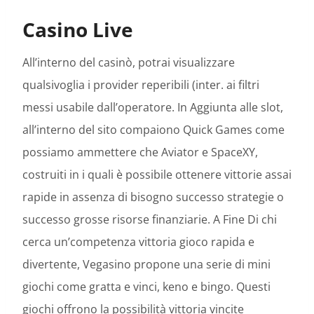
Casino Live
All’interno del casinò, potrai visualizzare
qualsivoglia i provider reperibili (inter. ai filtri
messi usabile dall’operatore. In Aggiunta alle slot,
all’interno del sito compaiono Quick Games come
possiamo ammettere che Aviator e SpaceXY,
costruiti in i quali è possibile ottenere vittorie assai
rapide in assenza di bisogno successo strategie o
successo grosse risorse finanziarie. A Fine Di chi
cerca un’competenza vittoria gioco rapida e
divertente, Vegasino propone una serie di mini
giochi come gratta e vinci, keno e bingo. Questi
giochi offrono la possibilità vittoria vincite