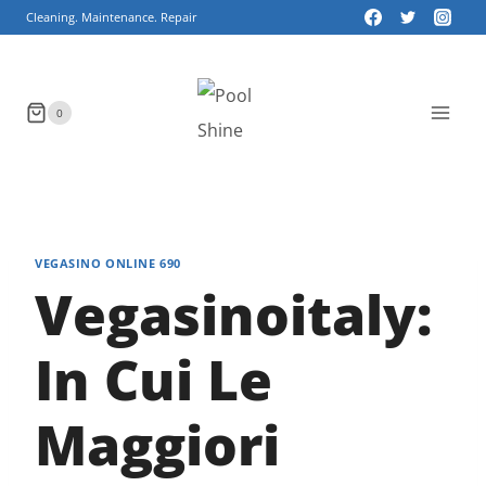
Skip
Cleaning. Maintenance. Repair
to
content
0
VEGASINO ONLINE 690
Vegasinoitaly:
In Cui Le
Maggiori