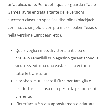
un’applicazione. Per quel il quale riguarda i Table
Games, avrai entrata a tante de le versioni
successo ciascuno specifica disciplina (blackjack
con mazzo singolo o con più mazzi, poker Texas o
nella versione European, etc.).
Qualsivoglia i metodi vittoria anticipo e
prelievo reperibili su Vegasino garantiscono la
sicurezza vittoria una vasta scelta vittoria
tutte le transazioni.
È probabile utilizzare il filtro per famiglia e
produttore a causa di reperire la propria slot
preferita.
L’interfaccia è stata appositamente adattata