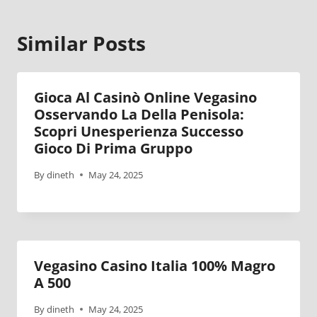
Similar Posts
Gioca Al Casinò Online Vegasino
Osservando La Della Penisola:
Scopri Unesperienza Successo
Gioco Di Prima Gruppo
By
dineth
May 24, 2025
Vegasino Casino Italia 100% Magro
A 500
By
dineth
May 24, 2025