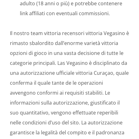
adulto (18 anni o più) e potrebbe contenere
link affiliati con eventuali commissioni.
Il nostro team vittoria recensori vittoria Vegasino è
rimasto sbalordito dall’enorme varietà vittoria
opzioni di gioco in una vasta decisione di tutte le
categorie principali. Las Vegasino è disciplinato da
una autorizzazione ufficiale vittoria Curaçao, quale
conferma il quale tante de le operazioni
avvengono conformi ai requisiti stabiliti. Le
informazioni sulla autorizzazione, giustificato il
suo quantitativo, vengono effettuate reperibili
nelle condizioni d’uso del sito. La autorizzazione
garantisce la legalità del compito e il padronanza