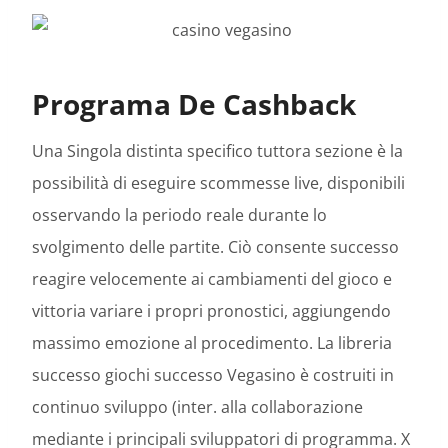
Programa De Cashback
Una Singola distinta specifico tuttora sezione è la
possibilità di eseguire scommesse live, disponibili
osservando la periodo reale durante lo
svolgimento delle partite. Ciò consente successo
reagire velocemente ai cambiamenti del gioco e
vittoria variare i propri pronostici, aggiungendo
massimo emozione al procedimento. La libreria
successo giochi successo Vegasino è costruiti in
continuo sviluppo (inter. alla collaborazione
mediante i principali sviluppatori di programma. X