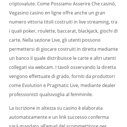
criptovalute. Come Possiamo Asserire Che casinò,
Vegasino casino en ligne offre anche un gran
numero vittoria titoli costruiti in live streaming, tra
i quali poker, roulette, baccarat, blackjack, giochi di
carte. Nella sezione Live, gli utenti possono
permettersi di giocare costruiti in diretta mediante
un banco il quale distribuisce le carte e altri utenti
collegati via webcam. I tavoli osservando la diretta
vengono effettuate di grado, forniti da produttori
come Evolution e Pragmatic Live, mediante dealer
professionisti qualsivoglia al femminile.
La iscrizione in altezza su casino è elaborata
automaticamente e un link successo conferma
sarà mandato all’email del scommettitore per