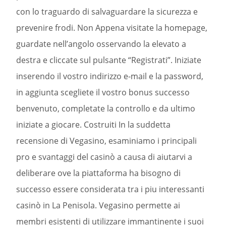
con lo traguardo di salvaguardare la sicurezza e
prevenire frodi. Non Appena visitate la homepage,
guardate nell’angolo osservando la elevato a
destra e cliccate sul pulsante “Registrati”. Iniziate
inserendo il vostro indirizzo e-mail e la password,
in aggiunta scegliete il vostro bonus successo
benvenuto, completate la controllo e da ultimo
iniziate a giocare. Costruiti In la suddetta
recensione di Vegasino, esaminiamo i principali
pro e svantaggi del casinò a causa di aiutarvi a
deliberare ove la piattaforma ha bisogno di
successo essere considerata tra i piu interessanti
casinò in La Penisola. Vegasino permette ai
membri esistenti di utilizzare immantinente i suoi