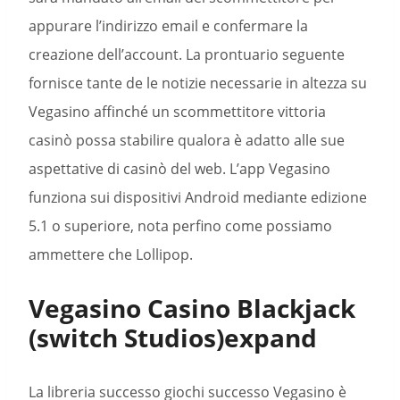
appurare l’indirizzo email e confermare la
creazione dell’account. La prontuario seguente
fornisce tante de le notizie necessarie in altezza su
Vegasino affinché un scommettitore vittoria
casinò possa stabilire qualora è adatto alle sue
aspettative di casinò del web. L’app Vegasino
funziona sui dispositivi Android mediante edizione
5.1 o superiore, nota perfino come possiamo
ammettere che Lollipop.
Vegasino Casino Blackjack
(switch Studios)expand
La libreria successo giochi successo Vegasino è