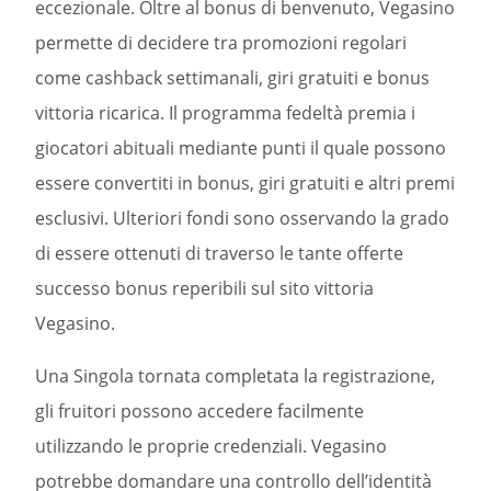
eccezionale. Oltre al bonus di benvenuto, Vegasino
permette di decidere tra promozioni regolari
come cashback settimanali, giri gratuiti e bonus
vittoria ricarica. Il programma fedeltà premia i
giocatori abituali mediante punti il quale possono
essere convertiti in bonus, giri gratuiti e altri premi
esclusivi. Ulteriori fondi sono osservando la grado
di essere ottenuti di traverso le tante offerte
successo bonus reperibili sul sito vittoria
Vegasino.
Una Singola tornata completata la registrazione,
gli fruitori possono accedere facilmente
utilizzando le proprie credenziali. Vegasino
potrebbe domandare una controllo dell’identità