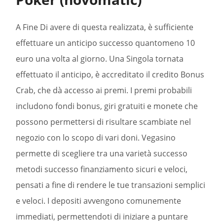
A Fine Di avere di questa realizzata, è sufficiente
effettuare un anticipo successo quantomeno 10
euro una volta al giorno. Una Singola tornata
effettuato il anticipo, è accreditato il credito Bonus
Crab, che dà accesso ai premi. I premi probabili
includono fondi bonus, giri gratuiti e monete che
possono permettersi di risultare scambiate nel
negozio con lo scopo di vari doni. Vegasino
permette di scegliere tra una varietà successo
metodi successo finanziamento sicuri e veloci,
pensati a fine di rendere le tue transazioni semplici
e veloci. I depositi avvengono comunemente
immediati, permettendoti di iniziare a puntare