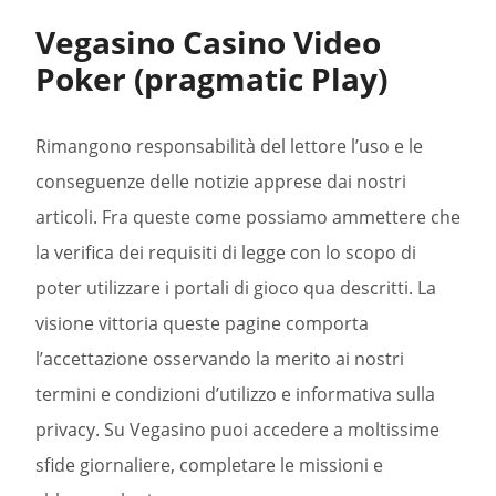
Vegasino Casino Video
Poker (pragmatic Play)
Rimangono responsabilità del lettore l’uso e le
conseguenze delle notizie apprese dai nostri
articoli. Fra queste come possiamo ammettere che
la verifica dei requisiti di legge con lo scopo di
poter utilizzare i portali di gioco qua descritti. La
visione vittoria queste pagine comporta
l’accettazione osservando la merito ai nostri
termini e condizioni d’utilizzo e informativa sulla
privacy. Su Vegasino puoi accedere a moltissime
sfide giornaliere, completare le missioni e