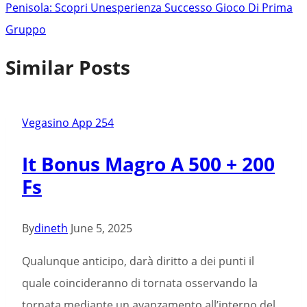
Penisola: Scopri Unesperienza Successo Gioco Di Prima
Gruppo
Similar Posts
Vegasino App 254
It Bonus Magro A 500 + 200
Fs
By
dineth
June 5, 2025
Qualunque anticipo, darà diritto a dei punti il
quale coincideranno di tornata osservando la
tornata mediante un avanzamento all’interno del