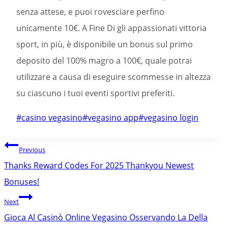
senza attese, e puoi rovesciare perfino
unicamente 10€. A Fine Di gli appassionati vittoria
sport, in più, è disponibile un bonus sul primo
deposito del 100% magro a 100€, quale potrai
utilizzare a causa di eseguire scommesse in altezza
su ciascuno i tuoi eventi sportivi preferiti.
Post
#
casino vegasino
#
vegasino app
#
vegasino login
Tags:
Post
Previous
navigation
Thanks Reward Codes For 2025 Thankyou Newest
Bonuses!
Next
Gioca Al Casinò Online Vegasino Osservando La Della