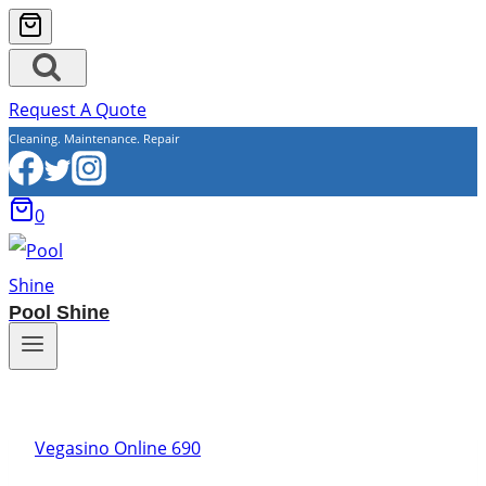
Request A Quote
Cleaning. Maintenance. Repair
0
Pool Shine
Vegasino Online 690