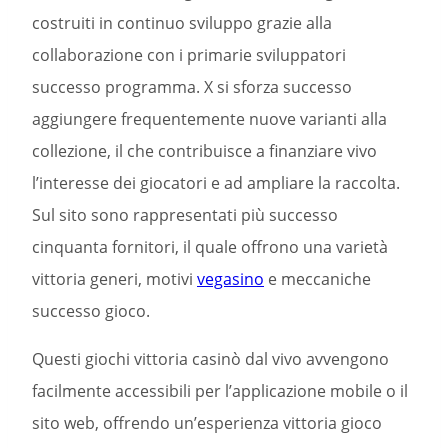
costruiti in continuo sviluppo grazie alla
collaborazione con i primarie sviluppatori
successo programma. X si sforza successo
aggiungere frequentemente nuove varianti alla
collezione, il che contribuisce a finanziare vivo
l’interesse dei giocatori e ad ampliare la raccolta.
Sul sito sono rappresentati più successo
cinquanta fornitori, il quale offrono una varietà
vittoria generi, motivi
vegasino
e meccaniche
successo gioco.
Questi giochi vittoria casinò dal vivo avvengono
facilmente accessibili per l’applicazione mobile o il
sito web, offrendo un’esperienza vittoria gioco