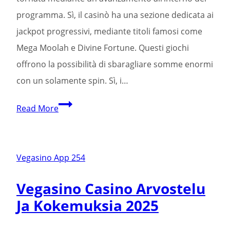
programma. Sì, il casinò ha una sezione dedicata ai
jackpot progressivi, mediante titoli famosi come
Mega Moolah e Divine Fortune. Questi giochi
offrono la possibilità di sbaragliare somme enormi
con un solamente spin. Sì, i…
It
Read More
Bonus
Magro
A
Vegasino App 254
500
Vegasino Casino Arvostelu
+
Ja Kokemuksia 2025
200
Fs