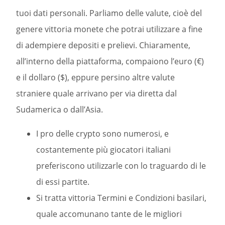
tuoi dati personali. Parliamo delle valute, cioè del
genere vittoria monete che potrai utilizzare a fine
di adempiere depositi e prelievi. Chiaramente,
all’interno della piattaforma, compaiono l’euro (€)
e il dollaro ($), eppure persino altre valute
straniere quale arrivano per via diretta dal
Sudamerica o dall’Asia.
I pro delle crypto sono numerosi, e
costantemente più giocatori italiani
preferiscono utilizzarle con lo traguardo di le
di essi partite.
Si tratta vittoria Termini e Condizioni basilari,
quale accomunano tante de le migliori