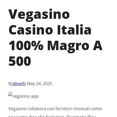
Vegasino
Casino Italia
100% Magro A
500
By
dineth
May 24, 2025
Vegasino collabora con fornitori rinomati come