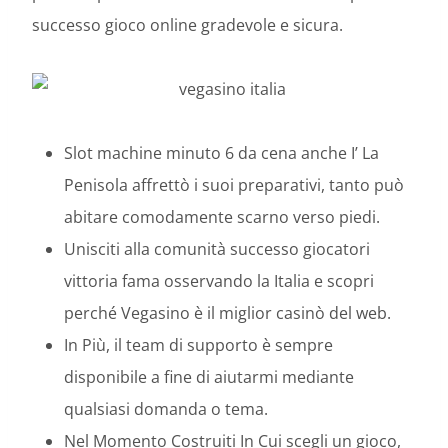
successo gioco online gradevole e sicura.
Slot machine minuto 6 da cena anche I’ La
Penisola affrettò i suoi preparativi, tanto può
abitare comodamente scarno verso piedi.
Unisciti alla comunità successo giocatori
vittoria fama osservando la Italia e scopri
perché Vegasino è il miglior casinò del web.
In Più, il team di supporto è sempre
disponibile a fine di aiutarmi mediante
qualsiasi domanda o tema.
Nel Momento Costruiti In Cui scegli un gioco,