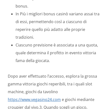
bonus.
In Più i migliori bonus casinò variano assai tra
di essi, permettendo così a ciascuno di
reperire quello più adatto alle proprie
tradizioni.
Ciascuno previsione è associata a una quota,
quale determina il profitto in evento vittoria
fama della giocata.
Dopo aver effettuato l’accesso, esplora la grossa
gamma vittoria giochi reperibili, tra i quali slot
machine, giochi da tavolino
https://www.vegasino24.com
e giochi mediante
croupier dal vivo.3. Quando scegli un gioco,