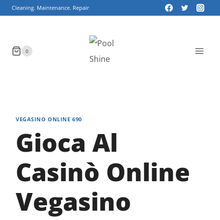
Skip
Cleaning. Maintenance. Repair
to
content
0
VEGASINO ONLINE 690
Gioca Al
Casinò Online
Vegasino