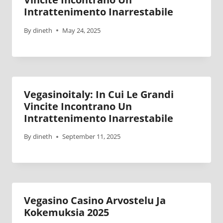
Intrattenimento Inarrestabile
By
dineth
May 24, 2025
Vegasinoitaly: In Cui Le Grandi
Vincite Incontrano Un
Intrattenimento Inarrestabile
By
dineth
September 11, 2025
Vegasino Casino Arvostelu Ja
Kokemuksia 2025