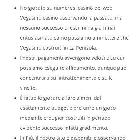
Ho giocato su numerosi casinò del web
Vegasino casino osservando la passato, ma
nessuno successo di essi mi ha giammai
entusiasmato come possiamo ammettere che
Vegasino costruiti in La Penisola.
I nostri pagamenti avvengono veloci e su cui
possiamo eseguire affidamento, dunque puoi
concentrarti sul intrattenimento e sulle
vincite.
È fattibile giocare a fare a meni dal
esattamente budget e preferire un gioco
mediante croupier costruiti in periodo
evidente successo infatti gradimento.
In Più, il nostro sito è disponibile osservando