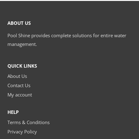
ABOUT US
Pool Shine provides complete solutions for entire water
management.
QUICK LINKS
About Us
Contact Us
My account
HELP
Terms & Conditions
Privacy Policy