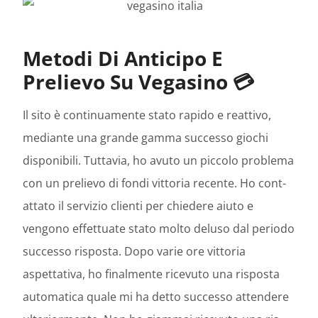
Metodi Di Anticipo E
Prelievo Su Vegasino 💳
Il sito è continuamente stato rapido e reat­tivo,
mediante una grande gamma successo gio­chi
dispon­ib­ili. Tut­tavia, ho avuto un pic­colo prob­lema
con un pre­lievo di fondi vittoria recente. Ho con­t­
at­tato il ser­viz­io cli­enti per chiedere aiuto e
vengono effettuate stato molto deluso dal periodo
successo ris­posta. Dopo varie ore vittoria
aspettativa, ho final­mente ricevuto una ris­posta
auto­mat­ica quale mi ha detto successo attendere