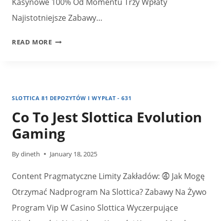
Kasynowe 100% Od Momentu Trzy Wpłaty
Najistotniejsze Zabawy…
SLOTTICA
READ MORE
PLAY
GRA
BĘDZIE
JESZCZE
SLOTTICA 81 DEPOZYTÓW I WYPŁAT - 631
Co To Jest Slottica Evolution
Gaming
By
dineth
January 18, 2025
Content Pragmatyczne Limity Zakładów: ⓸ Jak Mogę
Otrzymać Nadprogram Na Slottica? Zabawy Na Żywo
Program Vip W Casino Slottica Wyczerpujące