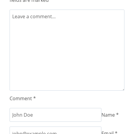
E
CONFIABILIDADE
DO
CASSINO
Comment
*
Name
*
Email
*