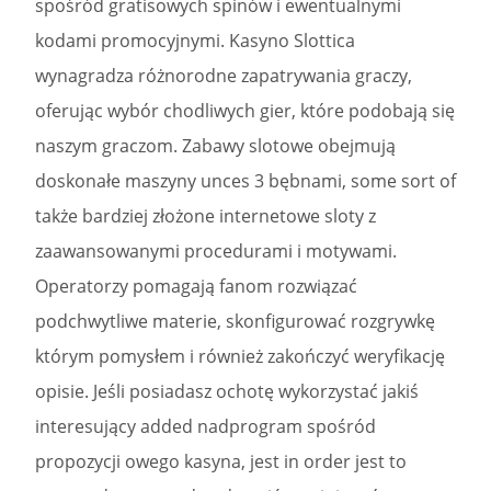
spośród gratisowych spinów i ewentualnymi
kodami promocyjnymi. Kasyno Slottica
wynagradza różnorodne zapatrywania graczy,
oferując wybór chodliwych gier, które podobają się
naszym graczom. Zabawy slotowe obejmują
doskonałe maszyny unces 3 bębnami, some sort of
także bardziej złożone internetowe sloty z
zaawansowanymi procedurami i motywami.
Operatorzy pomagają fanom rozwiązać
podchwytliwe materie, skonfigurować rozgrywkę
którym pomysłem i również zakończyć weryfikację
opisie. Jeśli posiadasz ochotę wykorzystać jakiś
interesujący added nadprogram spośród
propozycji owego kasyna, jest in order jest to