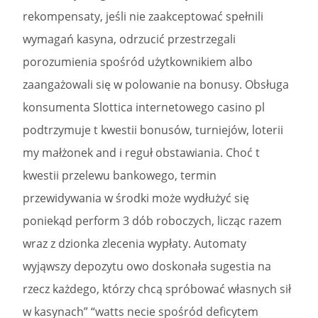
rekompensaty, jeśli nie zaakceptować spełnili
wymagań kasyna, odrzucić przestrzegali
porozumienia spośród użytkownikiem albo
zaangażowali się w polowanie na bonusy. Obsługa
konsumenta Slottica internetowego casino pl
podtrzymuje t kwestii bonusów, turniejów, loterii
my małżonek and i reguł obstawiania. Choć t
kwestii przelewu bankowego, termin
przewidywania w środki może wydłużyć się
poniekąd perform 3 dób roboczych, licząc razem
wraz z dzionka zlecenia wypłaty. Automaty
wyjąwszy depozytu owo doskonała sugestia na
rzecz każdego, którzy chcą spróbować własnych sił
w kasynach” “watts necie spośród deficytem