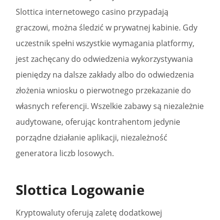
Slottica internetowego casino przypadają
graczowi, można śledzić w prywatnej kabinie. Gdy
uczestnik spełni wszystkie wymagania platformy,
jest zachęcany do odwiedzenia wykorzystywania
pieniędzy na dalsze zakłady albo do odwiedzenia
złożenia wniosku o pierwotnego przekazanie do
własnych referencji. Wszelkie zabawy są niezależnie
audytowane, oferując kontrahentom jedynie
porządne działanie aplikacji, niezależność
generatora liczb losowych.
Slottica Logowanie
Kryptowaluty oferują zaletę dodatkowej