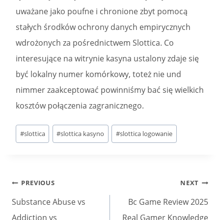
uważane jako poufne i chronione zbyt pomocą
stałych środków ochrony danych empirycznych
wdrożonych za pośrednictwem Slottica. Co
interesujące na witrynie kasyna ustalony zdaje się
być lokalny numer komórkowy, toteż nie und
nimmer zaakceptować powinniśmy bać się wielkich
kosztów połączenia zagranicznego.
Post
#
slottica
#
slottica kasyno
#
slottica logowanie
Tags:
Post
PREVIOUS
NEXT
navigation
Substance Abuse vs
Bc Game Review 2025
Addiction vs
Real Gamer Knowledge