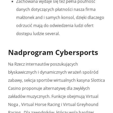
Zachowana wydaje się też pełna poufność
danych dotyczących płatności nasza firma
małżonek and i samych konsol, dzięki dlaczego
odrzucić mają do odwiedzenia ludzi ofert
dostępu ludzie several.
Nadprogram Cybersports
Na Rzecz internautów poszukujących
błyskawicznych i dynamicznych wrażeń spośród
zabawy, sekcja sportów wirtualnych kasyna Slottica
Casino proponuje alternatywę dla zwykłych
zakładów muzycznych. Funkcje obejmują Virtual
Noga , Virtual Horse Racing i Virtual Greyhound
Racing . Dla zawodników, którzy wolą bardziej