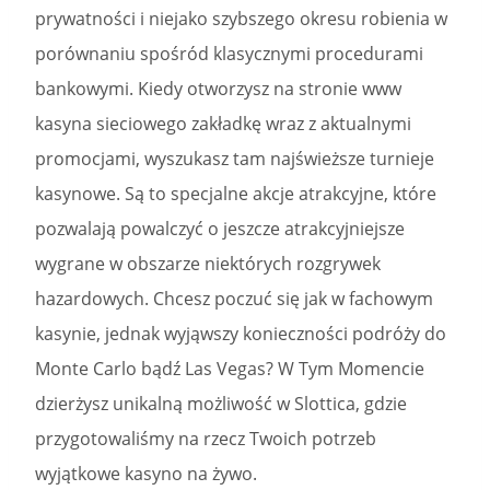
prywatności i niejako szybszego okresu robienia w
porównaniu spośród klasycznymi procedurami
bankowymi. Kiedy otworzysz na stronie www
kasyna sieciowego zakładkę wraz z aktualnymi
promocjami, wyszukasz tam najświeższe turnieje
kasynowe. Są to specjalne akcje atrakcyjne, które
pozwalają powalczyć o jeszcze atrakcyjniejsze
wygrane w obszarze niektórych rozgrywek
hazardowych. Chcesz poczuć się jak w fachowym
kasynie, jednak wyjąwszy konieczności podróży do
Monte Carlo bądź Las Vegas? W Tym Momencie
dzierżysz unikalną możliwość w Slottica, gdzie
przygotowaliśmy na rzecz Twoich potrzeb
wyjątkowe kasyno na żywo.