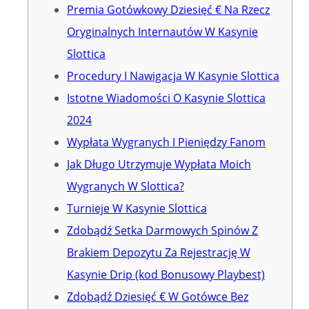
Premia Gotówkowy Dziesięć € Na Rzecz
Oryginalnych Internautów W Kasynie
Slottica
Procedury I Nawigacja W Kasynie Slottica
Istotne Wiadomości O Kasynie Slottica
2024
Wypłata Wygranych I Pieniędzy Fanom
Jak Długo Utrzymuje Wypłata Moich
Wygranych W Slottica?
Turnieje W Kasynie Slottica
Zdobądź Setka Darmowych Spinów Z
Brakiem Depozytu Za Rejestrację W
Kasynie Drip (kod Bonusowy Playbest)
Zdobądź Dziesięć € W Gotówce Bez