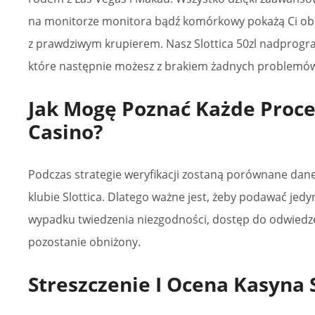
na monitorze monitora bądź komórkowy pokażą Ci obraz
z prawdziwym krupierem. Nasz Slottica 50zl nadprogr
które następnie możesz z brakiem żadnych problemów
Jak Mogę Poznać Każde Proced
Casino?
Podczas strategie weryfikacji zostaną porównane dan
klubie Slottica. Dlatego ważne jest, żeby podawać jedy
wypadku twiedzenia niezgodności, dostęp do odwiedzen
pozostanie obniżony.
Streszczenie I Ocena Kasyna S