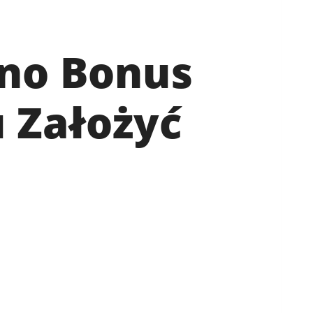
yno Bonus
 Założyć