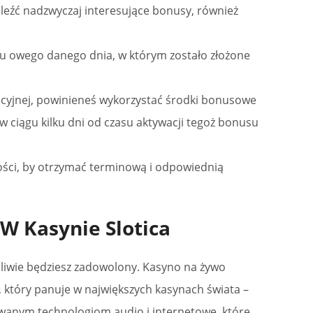
leźć nadzwyczaj interesujące bonusy, również
gu owego danego dnia, w którym zostało złożone
cyjnej, powinieneś wykorzystać środki bonusowe
 w ciągu kilku dni od czasu aktywacji tegoż bonusu
ści, by otrzymać terminową i odpowiednią
W Kasynie Slotica
tpliwie będziesz zadowolony. Kasyno na żywo
, który panuje w największych kasynach świata –
wanym technologiom audio i internetowe, które