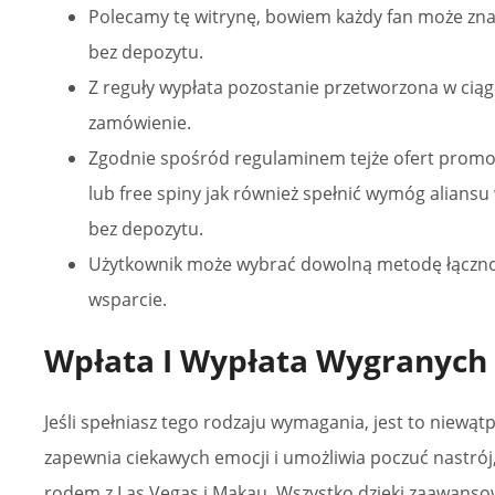
Polecamy tę witrynę, bowiem każdy fan może zna
bez depozytu.
Z reguły wypłata pozostanie przetworzona w cią
zamówienie.
Zgodnie spośród regulaminem tejże ofert promo
lub free spiny jak również spełnić wymóg aliansu
bez depozytu.
Użytkownik może wybrać dowolną metodę łączno
wsparcie.
Wpłata I Wypłata Wygranych 
Jeśli spełniasz tego rodzaju wymagania, jest to niewą
zapewnia ciekawych emocji i umożliwia poczuć nastrój
rodem z Las Vegas i Makau. Wszystko dzięki zaawanso