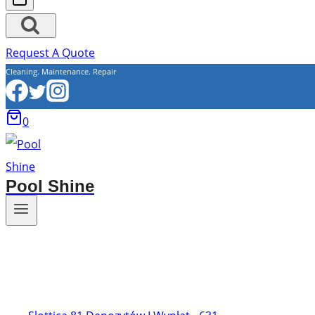
Request A Quote
Cleaning. Maintenance. Repair
0
Pool Shine