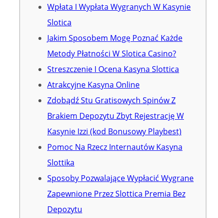
Wpłata I Wypłata Wygranych W Kasynie
Slotica
Jakim Sposobem Mogę Poznać Każde
Metody Płatności W Slotica Casino?
Streszczenie I Ocena Kasyna Slottica
Atrakcyjne Kasyna Online
Zdobądź Stu Gratisowych Spinów Z
Brakiem Depozytu Zbyt Rejestrację W
Kasynie Izzi (kod Bonusowy Playbest)
Pomoc Na Rzecz Internautów Kasyna
Slottika
Sposoby Pozwalające Wypłacić Wygrane
Zapewnione Przez Slottica Premia Bez
Depozytu