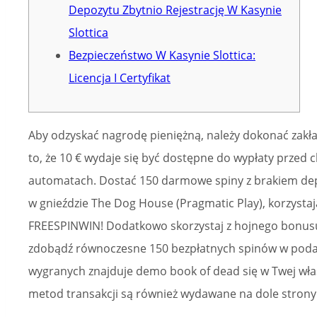
Depozytu Zbytnio Rejestrację W Kasynie
Slottica
Bezpieczeństwo W Kasynie Slottica:
Licencja I Certyfikat
Aby odzyskać nagrodę pieniężną, należy dokonać zakła
to, że 10 € wydaje się być dostępne do wypłaty przed 
automatach. Dostać 150 darmowe spiny z brakiem depo
w gnieździe The Dog House (Pragmatic Play), korzys
FREESPINWIN! Dodatkowo skorzystaj z hojnego bonusu 
zdobądź równoczesne 150 bezpłatnych spinów w podar
wygranych znajduje demo book of dead się w Twej wła
metod transakcji są również wydawane na dole strony 