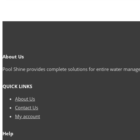
Dołącz
Do
Slottica
Już
About Us
Pool Shine provides complete solutions for entire water mana
QUICK LINKS
About Us
Contact Us
My account
Help