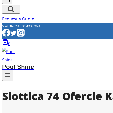
Request A Quote
Cleaning. Maintenance. Repair
0
Pool Shine
Slottica 74 Ofercie 