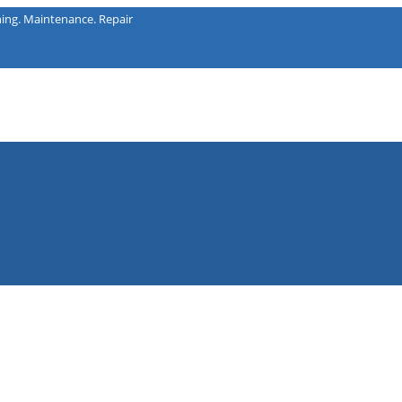
intenance. Repair