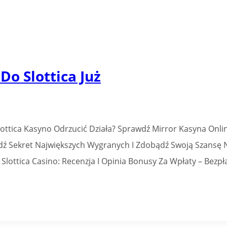
Do Slottica Już
lottica Kasyno Odrzucić Działa? Sprawdź Mirror Kasyna Onlin
jdź Sekret Największych Wygranych I Zdobądź Swoją Szansę 
ottica Casino: Recenzja I Opinia Bonusy Za Wpłaty – Bezp