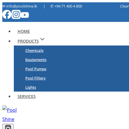
Skip
✉ info@poolshine.lk | ✆
+94 71 400 4 800 Cleaning. Ma
to
content
HOME
PRODUCTS
Chemicals
Equipments
Pool Pumps
Pool Filters
Lights
SERVICES