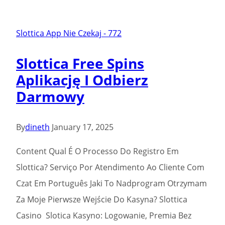
Poznaj
Norse
Slottica App Nie Czekaj - 772
Tales
Slottica Free Spins
Aplikację I Odbierz
Darmowy
By
dineth
January 17, 2025
Content Qual É O Processo Do Registro Em
Slottica? Serviço Por Atendimento Ao Cliente Com
Czat Em Português Jaki To Nadprogram Otrzymam
Za Moje Pierwsze Wejście Do Kasyna? Slottica
Casino ️ Slotica Kasyno: Logowanie, Premia Bez