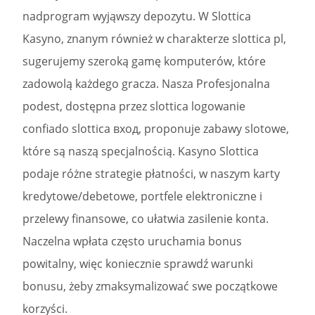
nadprogram wyjąwszy depozytu. W Slottica
Kasyno, znanym również w charakterze slottica pl,
sugerujemy szeroką gamę komputerów, które
zadowolą każdego gracza. Nasza Profesjonalna
podest, dostępna przez slottica logowanie
confiado slottica вход, proponuje zabawy slotowe,
które są naszą specjalnością. Kasyno Slottica
podaje różne strategie płatności, w naszym karty
kredytowe/debetowe, portfele elektroniczne i
przelewy finansowe, co ułatwia zasilenie konta.
Naczelna wpłata często uruchamia bonus
powitalny, więc koniecznie sprawdź warunki
bonusu, żeby zmaksymalizować swe początkowe
korzyści.