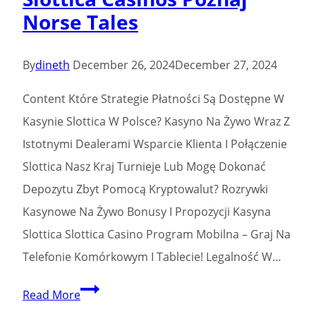
Norse Tales
Grátis
By
dineth
December 26, 2024
December 27, 2024
Content Które Strategie Płatności Są Dostępne W
Kasynie Slottica W Polsce? Kasyno Na Żywo Wraz Z
Istotnymi Dealerami Wsparcie Klienta I Połączenie
Slottica Nasz Kraj Turnieje Lub Mogę Dokonać
Depozytu Zbyt Pomocą Kryptowalut? Rozrywki
Kasynowe Na Żywo Bonusy I Propozycji Kasyna
Slottica Slottica Casino Program Mobilna – Graj Na
Telefonie Komórkowym I Tablecie! Legalność W…
Slottica
Read More
Casinos