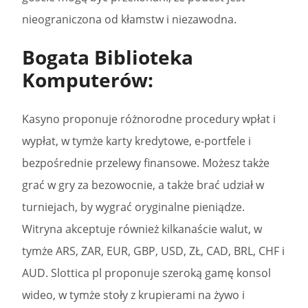
nieograniczona od kłamstw i niezawodna.
Bogata Biblioteka
Komputerów:
Kasyno proponuje różnorodne procedury wpłat i
wypłat, w tymże karty kredytowe, e-portfele i
bezpośrednie przelewy finansowe. Możesz także
grać w gry za bezowocnie, a także brać udział w
turniejach, by wygrać oryginalne pieniądze.
Witryna akceptuje również kilkanaście walut, w
tymże ARS, ZAR, EUR, GBP, USD, ZŁ, CAD, BRL, CHF i
AUD. Slottica pl proponuje szeroką gamę konsol
wideo, w tymże stoły z krupierami na żywo i