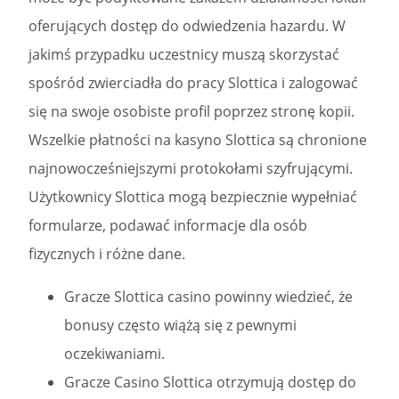
oferujących dostęp do odwiedzenia hazardu. W
jakimś przypadku uczestnicy muszą skorzystać
spośród zwierciadła do pracy Slottica i zalogować
się na swoje osobiste profil poprzez stronę kopii.
Wszelkie płatności na kasyno Slottica są chronione
najnowocześniejszymi protokołami szyfrującymi.
Użytkownicy Slottica mogą bezpiecznie wypełniać
formularze, podawać informacje dla osób
fizycznych i różne dane.
Gracze Slottica casino powinny wiedzieć, że
bonusy często wiążą się z pewnymi
oczekiwaniami.
Gracze Casino Slottica otrzymują dostęp do