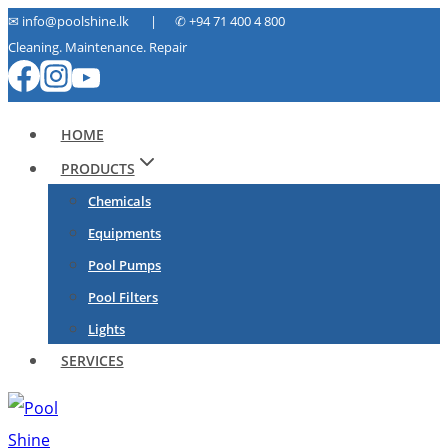
Skip
✉ info@poolshine.lk | ✆
+94 71 400 4 800
Cleaning. Maintenance. Repair
to
content
HOME
PRODUCTS
Chemicals
Equipments
Pool Pumps
Pool Filters
Lights
SERVICES