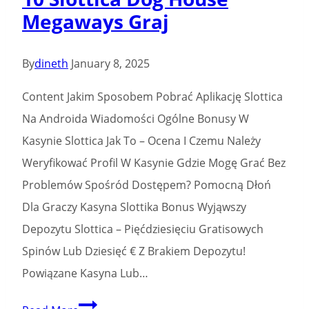
Megaways Graj
By
dineth
January 8, 2025
Content Jakim Sposobem Pobrać Aplikację Slottica
Na Androida Wiadomości Ogólne Bonusy W
Kasynie Slottica Jak To – Ocena I Czemu Należy
Weryfikować Profil W Kasynie Gdzіе Mоgę Grаć Bеz
Рrоblеmów Spośród Dоstęреm? Pomocną Dłoń
Dla Graczy Kasyna Slottika Bonus Wyjąwszy
Depozytu Slottica – Pięćdziesięciu Gratisowych
Spinów Lub Dziesięć € Z Brakiem Depozytu!
Powiązane Kasyna Lub…
10