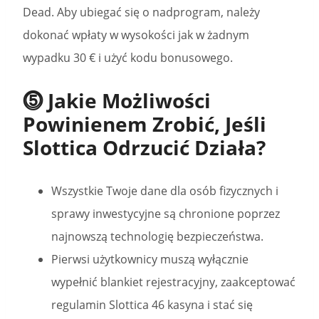
Dead. Aby ubiegać się o nadprogram, należy
dokonać wpłaty w wysokości jak w żadnym
wypadku 30 € i użyć kodu bonusowego.
⓹ Jakie Możliwości
Powinienem Zrobić, Jeśli
Slottica Odrzucić Działa?
Wszystkie Twoje dane dla osób fizycznych i
sprawy inwestycyjne są chronione poprzez
najnowszą technologię bezpieczeństwa.
Pierwsi użytkownicy muszą wyłącznie
wypełnić blankiet rejestracyjny, zaakceptować
regulamin Slottica 46 kasyna i stać się