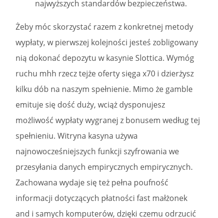
najwyższych standardów bezpieczeństwa.
Żeby móc skorzystać razem z konkretnej metody
wypłaty, w pierwszej kolejności jesteś zobligowany
nią dokonać depozytu w kasynie Slottica. Wymóg
ruchu mhh rzecz tejże oferty sięga x70 i dzierżysz
kilku dób na naszym spełnienie. Mimo że gamble
emituje się dość duży, wciąż dysponujesz
możliwość wypłaty wygranej z bonusem według tej
spełnieniu. Witryna kasyna używa
najnowocześniejszych funkcji szyfrowania we
przesyłania danych empirycznych empirycznych.
Zachowana wydaje się też pełna poufność
informacji dotyczących płatności fast małżonek
and i samych komputerów, dzięki czemu odrzucić