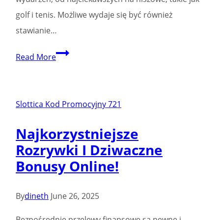
golf i tenis. Możliwe wydaje się być również
stawianie…
Slottica
Read More
Casino
Pl
Przez
Slottica Kod Promocyjny 721
Internet
Najkorzystniejsze
Oficjalna
Rozrywki I Dziwaczne
Witryna
Bonusy Online!
Online
Rejestracja
I
By
dineth
June 26, 2025
Login
Bezpośrednie przelewy finansowe są pewne i