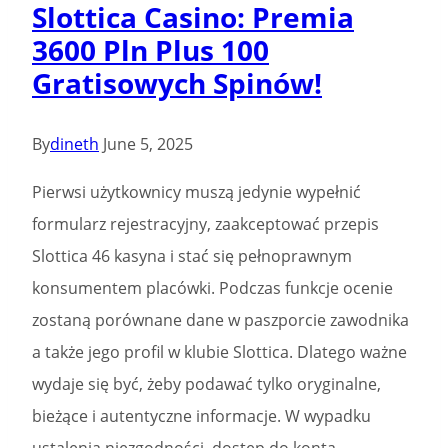
Slottica Casino: Premia
Online!
3600 Pln Plus 100
Gratisowych Spinów!
By
dineth
June 5, 2025
Pierwsi użytkownicy muszą jedynie wypełnić
formularz rejestracyjny, zaakceptować przepis
Slottica 46 kasyna i stać się pełnoprawnym
konsumentem placówki. Podczas funkcje ocenie
zostaną porównane dane w paszporcie zawodnika
a także jego profil w klubie Slottica. Dlatego ważne
wydaje się być, żeby podawać tylko oryginalne,
bieżące i autentyczne informacje. W wypadku
ustalenia niezgodności, dostęp do konta