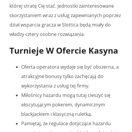
której stratę Cię stać. Jednostki zainteresowane
skorzystaniem wraz z usług zapewnianych poprzez
dział wsparcia gracza w Slottica będą miały do
władzy cztery osobne rozwiązania.
Turnieje W Ofercie Kasyna
Oferta operatora wydaje się być obszerna, a
atrakcyjne bonusy tylko zachęcają do
wykorzystania z usług tej firmy.
Miłośnicy hazardu mogą tutaj cieszyć się
ekscytującym pokerem, dynamicznym
blackjackiem i klasyczną ruletką.
Pamiętaj, że regulace dotyczące hazardu