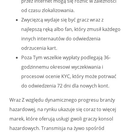
przez internet mogą się różnić w zależności
od czasu zlokalizowania.
Zwycięzcą wydaje się być gracz wraz z
najlepszą ręką albo fan, który zmusił każdego
innych internautów do odwiedzenia
odrzucenia kart.
Poza Tym wszelkie wypłaty podlegają 36-
godzinnemu okresowi wyczekiwania i
procesowi ocenie KYC, który może potrwać
do odwiedzenia 72 dni dla nowych kont.
Wraz Z względu dynamicznego progresu branży
hazardowej, na rynku ukazuje się coraz to więcej
marek, które oferują usługi gwoli graczy konsol
hazardowych. Transmisja na żywo spośród