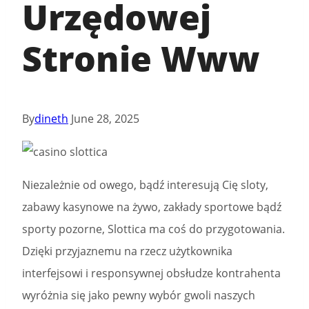
Urzędowej
Stronie Www
By
dineth
June 28, 2025
Niezależnie od owego, bądź interesują Cię sloty,
zabawy kasynowe na żywo, zakłady sportowe bądź
sporty pozorne, Slottica ma coś do przygotowania.
Dzięki przyjaznemu na rzecz użytkownika
interfejsowi i responsywnej obsłudze kontrahenta
wyróżnia się jako pewny wybór gwoli naszych