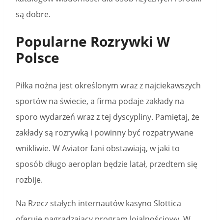
są dobre.
Popularne Rozrywki W
Polsce
Piłka nożna jest określonym wraz z najciekawszych
sportów na świecie, a firma podaje zakłady na
sporo wydarzeń wraz z tej dyscypliny. Pamiętaj, że
zakłady są rozrywką i powinny być rozpatrywane
wnikliwie. W Aviator fani obstawiają, w jaki to
sposób długo aeroplan będzie latał, przedtem się
rozbije.
Na Rzecz stałych internautów kasyno Slottica
oferuje nagradzający program lojalnościowy. W