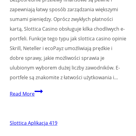
zapewniają łatwy sposób zarządzania większymi
sumami pieniędzy. Oprócz zwykłych płatności
kartą, Slottica Casino obsługuje kilka chodliwych e-
portfeli. Funkcje tego typu jak slottica casino opinie
Skrill, Neteller i ecoPayz umożliwiają prędkie i
dobre sprawy, jakie możliwości sprawia je
ulubionym wyborem dużej liczby zawodników. E-
portfele są znakomite z łatwości użytkowania i…
Najkorzystniejsze
Read More
Rozrywki
I
Dziwaczne
Slottica Aplikacja 419
Bonusy