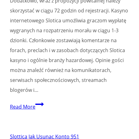
Dodatkowo, wraz z propozycji powitalnej należy
skorzystać w ciągu 72 godzin od rejestracji. Kasyno
internetowego Slotica umożliwia graczom wypłatę
wygranych na rozpatrzeniu morału w ciągu 1-3
dzionki. Członkowie zostawiają komentarze na
forach, preclach i w zasobach dotyczących Slotica
kasyno i ogólnie branży hazardowej. Opinie gości
można znaleźć również na komunikatorach,
serwisach społecznościowych, streamach
blogerów i…
Slottica
Read More
Casino
Nasze
Państwo
Slottica Jak Usunac Konto 951