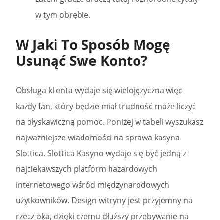
w tym obrębie.
W Jaki To Sposób Mogę
Usunąć Swe Konto?
Obsługa klienta wydaje się wielojęzyczna więc
każdy fan, który będzie miał trudność może liczyć
na błyskawiczną pomoc. Poniżej w tabeli wyszukasz
najważniejsze wiadomości na sprawa kasyna
Slottica. Slottica Kasyno wydaje się być jedną z
najciekawszych platform hazardowych
internetowego wśród międzynarodowych
użytkowników. Design witryny jest przyjemny na
rzecz oka, dzięki czemu dłuższy przebywanie na