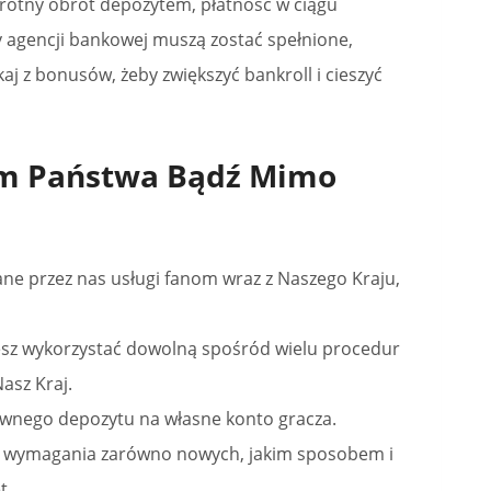
krotny obrót depozytem, płatność w ciągu
y agencji bankowej muszą zostać spełnione,
j z bonusów, żeby zwięks͏zyć b͏ankroll i cieszyć
ym Państwa Bądź Mimo
e przez nas usługi fanom wraz z Naszego Kraju,
ożesz wykorzystać dowolną spośród wielu procedur
asz Kraj.
ównego depozytu na własne konto gracza.
aja wymagania zarówno nowych, jakim sposobem i
t.