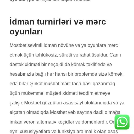
İdman turnirləri və mərc
oyunları
Mostbet sevimli idman növünə və ya oyunlara mərc
etmək üçün təhlükəsiz, sürətli və rahat üsuldur. Canlı
dəstək xidməti bir neçə dildə kömək təklif edə və
hesabınızla bağlı hər hansı bir problemdə sizə kömək
edə bilər. Şirkət müsbət mərc təcrübəsi qazanmaq
üçün mükəmməl müştəri xidməti təqdim etməyə
çalışır. Mostbet güzgüləri əsas sayt bloklandıqda və ya
əlçatan olmadıqda Mostbet veb saytına daxil olmağa
imkan verən alternativ keçidlər və domenlərdir. Onlar
eyni xüsusiyyətlərə və funksiyalara malik olan əsas