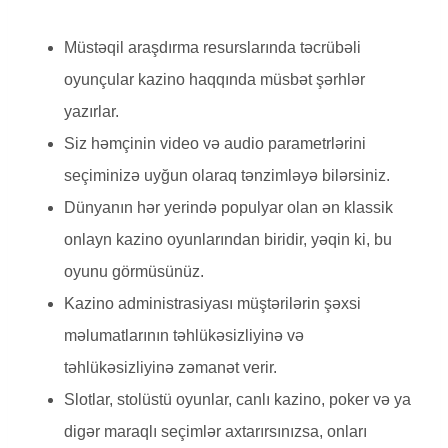
Müstəqil araşdırma resurslarında təcrübəli
oyunçular kazino haqqında müsbət şərhlər
yazırlar.
Siz həmçinin video və audio parametrlərini
seçiminizə uyğun olaraq tənzimləyə bilərsiniz.
Dünyanın hər yerində populyar olan ən klassik
onlayn kazino oyunlarından biridir, yəqin ki, bu
oyunu görmüsünüz.
Kazino administrasiyası müştərilərin şəxsi
məlumatlarının təhlükəsizliyinə və
təhlükəsizliyinə zəmanət verir.
Slotlar, stolüstü oyunlar, canlı kazino, poker və ya
digər maraqlı seçimlər axtarırsınızsa, onları