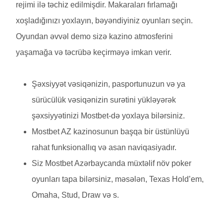
rejimi ilə təchiz edilmişdir. Makaraları fırlamağı
xoşladığınızı yoxlayın, bəyəndiyiniz oyunları seçin.
Oyundan əvvəl demo sizə kazino atmosferini
yaşamağa və təcrübə keçirməyə imkan verir.
Şəxsiyyət vəsiqənizin, pasportunuzun və ya
sürücülük vəsiqənizin surətini yükləyərək
şəxsiyyətinizi Mostbet-də yoxlaya bilərsiniz.
Mostbet AZ kazinosunun başqa bir üstünlüyü
rahat funksionallıq və asan naviqasiyadır.
Siz Mostbet Azərbaycanda müxtəlif növ poker
oyunları tapa bilərsiniz, məsələn, Texas Hold’em,
Omaha, Stud, Draw və s.