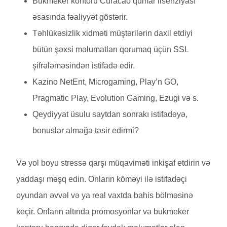
Bukmeker kontoru Curacao qumar lisenziyası
əsasında fəaliyyət göstərir.
Təhlükəsizlik xidməti müştərilərin daxil etdiyi
bütün şəxsi məlumatları qorumaq üçün SSL
şifrələməsindən istifadə edir.
Kazino NetEnt, Microgaming, Play’n GO,
Pragmatic Play, Evolution Gaming, Ezugi və s.
Qeydiyyat üsulu saytdan sonrakı istifadəyə,
bonuslar almağa təsir edirmi?
Və yol boyu stressə qarşı müqaviməti inkişaf etdirin və
yaddaşı məşq edin. Onların köməyi ilə istifadəçi
oyundan əvvəl və ya real vaxtda bahis bölməsinə
keçir. Onların altında promosyonlar və bukmeker