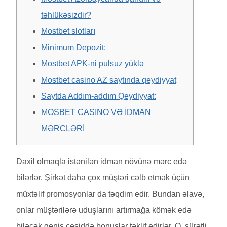
təhlükəsizdir?
Mostbet slotları
Minimum Depozit:
Mostbet APK-ni pulsuz yüklə
Mostbet casino AZ saytında qeydiyyat
Saytda Addım-addım Qeydiyyat:
MOSBET CASINO VƏ İDMAN
MƏRCLƏRİ
Daxil olmaqla istənilən idman növünə mərc edə
bilərlər. Şirkət daha çox müştəri cəlb etmək üçün
müxtəlif promosyonlar da təqdim edir. Bundan əlavə,
onlar müştərilərə uduşlarını artırmağa kömək edə
biləcək geniş çeşiddə bonuslar təklif edirlər. O, sürətli,