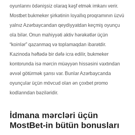
oyunlarını ödənişsiz olaraq kəşf etmək imkanı verir.
Mostbet bukmeker şirkətinin loyallıq proqramının üzvü
yalnız Azərbaycandan qeydiyyatdan keçmiş oyunçu
ola bilər. Onun mahiyyəti aktiv hərəkətlər üçün
“koinlər” qazanmaq və toplamaqdan ibarətdir.
Kazinoda həftədə bir dəfə icra edilir, bukmeker
kontorunda isə mərcin müəyyən hissəsini vaxtından
əvvəl götürmək şansı var. Bunlar Azərbaycanda
oyunçular üçün mövcud olan ən çoxbet promo
kodlarından bəziləridir.
İdmana mərcləri üçün
MostBet-in bütün bonusları