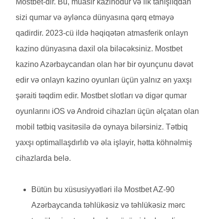
Mostbet-dir. Bu, müasir kazinodur və ilk tanışlıqdan
sizi qumar və əyləncə dünyasına qərq etməyə
qadirdir. 2023-cü ildə həqiqətən atmasferik onlayn
kazino dünyasına daxil ola biləcəksiniz. Mostbet
kazino Azərbaycandan olan hər bir oyunçunu dəvət
edir və onlayn kazino oyunları üçün yalnız ən yaxşı
şəraiti təqdim edir. Mostbet slotları və digər qumar
oyunlarını iOS və Android cihazları üçün əlçatan olan
mobil tətbiq vasitəsilə də oynaya bilərsiniz. Tətbiq
yaxşı optimallaşdırlıb və əla işləyir, hətta köhnəlmiş
cihazlarda belə.
Bütün bu xüsusiyyətləri ilə Mostbet AZ-90
Azərbaycanda təhlükəsiz və təhlükəsiz mərc