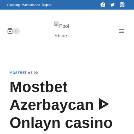
Skip
Cleaning. Maintenance. Repair
to
content
0
MOSTBET AZ 90
Mostbet
Azerbaycan ᐈ
Onlayn casino