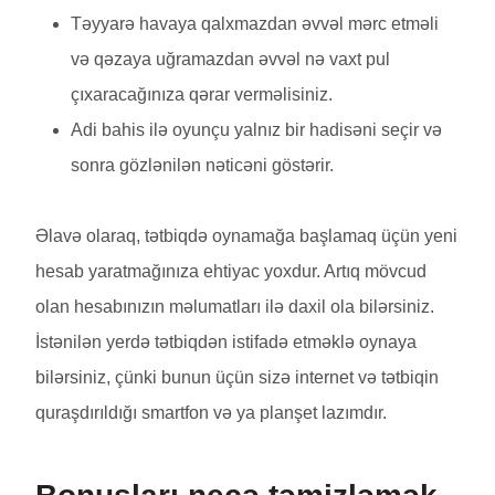
Təyyarə havaya qalxmazdan əvvəl mərc etməli
və qəzaya uğramazdan əvvəl nə vaxt pul
çıxaracağınıza qərar verməlisiniz.
Adi bahis ilə oyunçu yalnız bir hadisəni seçir və
sonra gözlənilən nəticəni göstərir.
Əlavə olaraq, tətbiqdə oynamağa başlamaq üçün yeni
hesab yaratmağınıza ehtiyac yoxdur. Artıq mövcud
olan hesabınızın məlumatları ilə daxil ola bilərsiniz.
İstənilən yerdə tətbiqdən istifadə etməklə oynaya
bilərsiniz, çünki bunun üçün sizə internet və tətbiqin
quraşdırıldığı smartfon və ya planşet lazımdır.