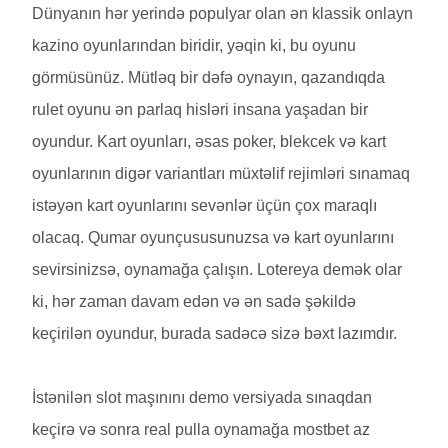
Dünyanın hər yerində populyar olan ən klassik onlayn
kazino oyunlarından biridir, yəqin ki, bu oyunu
görmüsünüz. Mütləq bir dəfə oynayın, qazandıqda
rulet oyunu ən parlaq hisləri insana yaşadan bir
oyundur. Kart oyunları, əsas poker, blekcek və kart
oyunlarının digər variantları müxtəlif rejimləri sınamaq
istəyən kart oyunlarını sevənlər üçün çox maraqlı
olacaq. Qumar oyunçususunuzsa və kart oyunlarını
sevirsinizsə, oynamağa çalışın. Lotereya demək olar
ki, hər zaman davam edən və ən sadə şəkildə
keçirilən oyundur, burada sadəcə sizə bəxt lazımdır.
İstənilən slot maşınını demo versiyada sınaqdan
keçirə və sonra real pulla oynamağa mostbet az