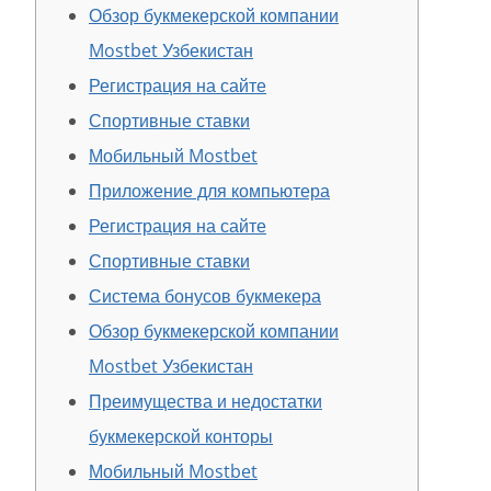
Обзор букмекерской компании
Mostbet Узбекистан
Регистрация на сайте
Спортивные ставки
Мобильный Mostbet
Приложение для компьютера
Регистрация на сайте
Спортивные ставки
Система бонусов букмекера
Обзор букмекерской компании
Mostbet Узбекистан
Преимущества и недостатки
букмекерской конторы
Мобильный Mostbet