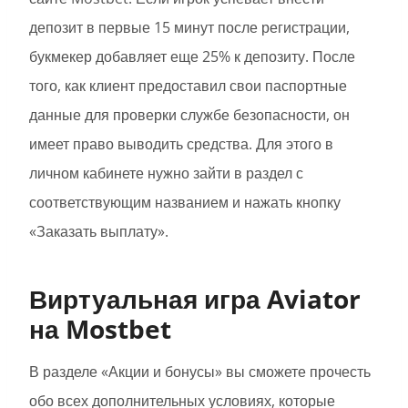
депозит в первые 15 минут после регистрации,
букмекер добавляет еще 25% к депозиту. После
того, как клиент предоставил свои паспортные
данные для проверки службе безопасности, он
имеет право выводить средства. Для этого в
личном кабинете нужно зайти в раздел с
соответствующим названием и нажать кнопку
«Заказать выплату».
Виртуальная игра Aviator
на Mostbet
В разделе «Акции и бонусы» вы сможете прочесть
обо всех дополнительных условиях, которые