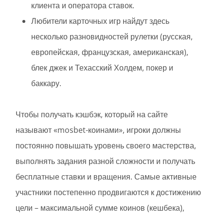
клиента и оператора ставок.
Любители карточных игр найдут здесь
несколько разновидностей рулетки (русская,
европейская, французская, американская),
блек джек и Техасский Холдем, покер и
баккару.
Чтобы получать кэшбэк, который на сайте
называют «mosbet-коинами», игроки должны
постоянно повышать уровень своего мастерства,
выполнять задания разной сложности и получать
бесплатные ставки и вращения. Самые активные
участники постепенно продвигаются к достижению
цели – максимальной сумме коинов (кешбека),