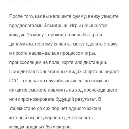
После того, как вы напишите сумму, внизу увидите
предполагаемый выигрыш. Игры начинаются
каждые 15 минут, проходят очень быстро и
динамично, поэтому клиенты могут сделать ставку
и просто наслаждаться процессом игры,
происходящем на поле, корте или дистанции.
Победителя в электронных видах спорта выбирает
ГСС – генератор случайных чисел, поэтому вы
никак не сможете повлиять на ход происходящего
или спрогнозировать будущий результат. В
Узбекистане до сих пор нет единого закона,
который бы регулировал деятельность
международных букмекеров.