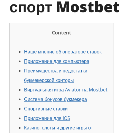
спорт Mostbet
Content
Наше мнение об операторе ставок
Приложение для компьютера
Преимущества и недостатки
букмекерской конторы
Виртуальная игра Aviator на Mostbet
Система бонусов букмекера
Спортивные ставки
Приложение для IOS
Казино, слоты и другие игры от