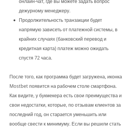
онлайн-чат, где вы можете задать вопрос
дежурному менеджеру.
Продолжительность транзакции будет
напрямую зависеть от платежной системы, в
крайних случаях (банковский перевод и
кредитная карта) платеж можно ожидать
спустя 72 часа.
После того, как программа будет загружена, иконка
Mostbet появится на рабочем столе смартфона.
Как видите, у букмекера есть свои преимущества и
свои недостатки, которые, по отзывам клиентов за
последний год, он старается уменьшить или
вообще свести к минимуму. Если вы решили стать