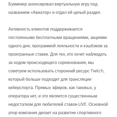
Букмекер анонсировал виртуальную игру под
названием «Авиатор» и отдал ей целый раздел.
Активность клиентов поддерживается
постоянными бесплатными вращениями, акциями
одного дня, программой лояльности и кэшбэком за
проигранные ставки. Для тех, кто хочет наблюдать
за ходом происходящего соревнования, мы
советуем использовать сторонний ресурс Twitch,
который больше подходит для трансляции
киберспорта. Прямых эфиров, как таковых, у
оператора нет, и это является существенным
недостатком для любителей ставок-LIVE. Основной
упор компания делает на развитие спортивного