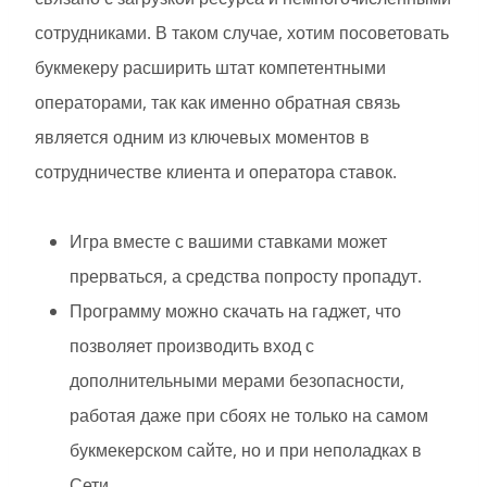
сотрудниками. В таком случае, хотим посоветовать
букмекеру расширить штат компетентными
операторами, так как именно обратная связь
является одним из ключевых моментов в
сотрудничестве клиента и оператора ставок.
Игра вместе с вашими ставками может
прерваться, а средства попросту пропадут.
Программу можно скачать на гаджет, что
позволяет производить вход с
дополнительными мерами безопасности,
работая даже при сбоях не только на самом
букмекерском сайте, но и при неполадках в
Сети.