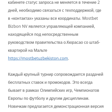
кабинете статус запроса не меняется в течение 2
дней, необходимо связаться с техподдержкой, где
в «контактах» указаны все координаты. Mostbet
Bizbon NV является управляющей компанией,
находящейся под непосредственным
руководством правительства о.Кюрасао со штаб-
квартирой на Мальте
https://mostbetuzbekiston.com
.
Каждый крупный турнир сопровождается раздачей
бесплатных ставок и промокодов. Это всегда
бывает в рамках Олимпийских игр, Чемпионатов
Европы по футболу и другим дисциплинам.
Новичкам предлагается демонстрационная версия