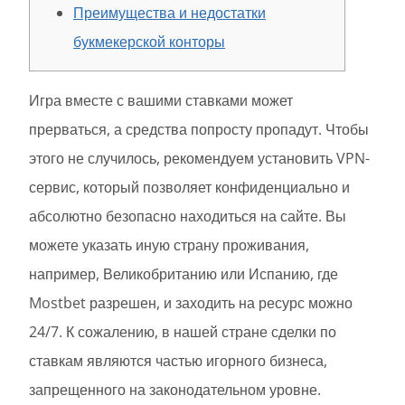
Преимущества и недостатки
букмекерской конторы
Игра вместе с вашими ставками может
прерваться, а средства попросту пропадут. Чтобы
этого не случилось, рекомендуем установить VPN-
сервис, который позволяет конфиденциально и
абсолютно безопасно находиться на сайте. Вы
можете указать иную страну проживания,
например, Великобританию или Испанию, где
Mostbet разрешен, и заходить на ресурс можно
24/7. К сожалению, в нашей стране сделки по
ставкам являются частью игорного бизнеса,
запрещенного на законодательном уровне.