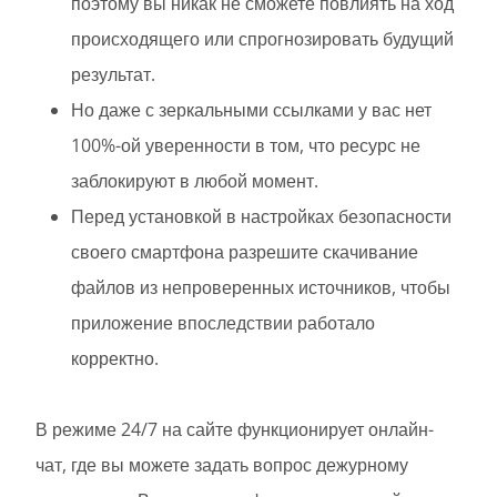
поэтому вы никак не сможете повлиять на ход
происходящего или спрогнозировать будущий
результат.
Но даже с зеркальными ссылками у вас нет
100%-ой уверенности в том, что ресурс не
заблокируют в любой момент.
Перед установкой в настройках безопасности
своего смартфона разрешите скачивание
файлов из непроверенных источников, чтобы
приложение впоследствии работало
корректно.
В режиме 24/7 на сайте функционирует онлайн-
чат, где вы можете задать вопрос дежурному