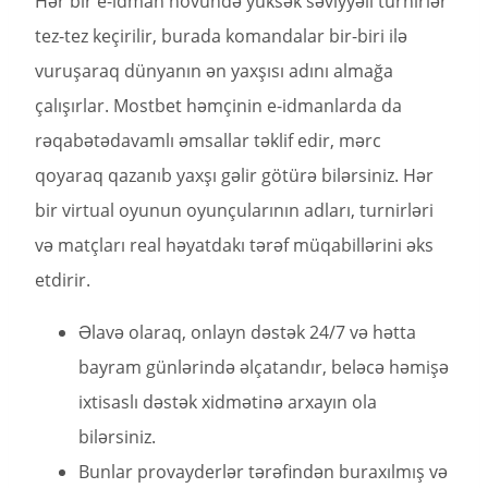
Hər bir e-idman növündə yüksək səviyyəli turnirlər
tez-tez keçirilir, burada komandalar bir-biri ilə
vuruşaraq dünyanın ən yaxşısı adını almağa
çalışırlar. Mostbet həmçinin e-idmanlarda da
rəqabətədavamlı əmsallar təklif edir, mərc
qoyaraq qazanıb yaxşı gəlir götürə bilərsiniz. Hər
bir virtual oyunun oyunçularının adları, turnirləri
və matçları real həyatdakı tərəf müqabillərini əks
etdirir.
Əlavə olaraq, onlayn dəstək 24/7 və hətta
bayram günlərində əlçatandır, beləcə həmişə
ixtisaslı dəstək xidmətinə arxayın ola
bilərsiniz.
Bunlar provayderlər tərəfindən buraxılmış və