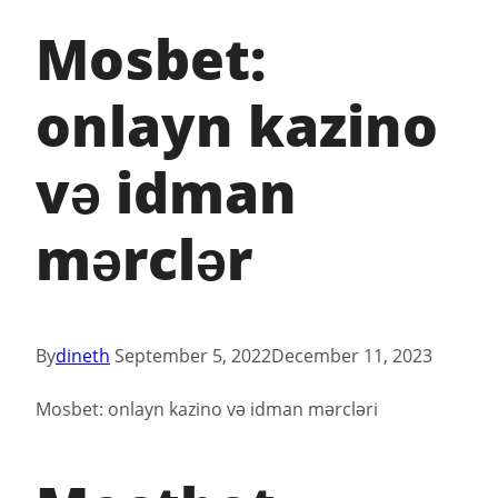
Mosbet:
onlayn kazino
və idman
mərclər
By
dineth
September 5, 2022
December 11, 2023
Mosbet: onlayn kazino və idman mərcləri