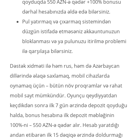
qoyduqda 550 AZN-ə qədər +100% bonusu
dərhal hesabınızda əldə edə bilərsiniz.
Pul yatırmaq və çıxarmaq sistemindən
düzgün istifadə etməsəniz akkauntunuzun
bloklanması və ya pulunuzu itirilmə problemi
ilə qarşılaşa bilərsiniz.
Dəstək xidməti ilə həm rus, həm də Azərbaycan
dillərində əlaqə saxlamaq, mobil cihazlarda
oynamaq üçün – bütün növ proqramlar və rahat
mobil sayt mümkündür. Oyunçu qeydiyyatdan
keçdikdən sonra ilk 7 gün ərzində depozit qoyduğu
halda, bonus hesabına ilk depozit məbləğinin
100%-ni – 550 AZN-ə qədər alır. Hesab yaratdığı
andan etibarən ilk 15 dəqiqə ərzində doldurmağı