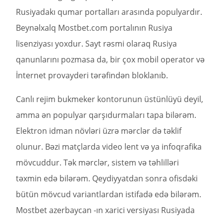
Rusiyadakı qumar portalları arasında populyardır.
Beynəlxalq Mostbet.com portalının Rusiya
lisenziyası yoxdur. Sayt rəsmi olaraq Rusiya
qanunlarını pozmasa da, bir çox mobil operator və
İnternet provayderi tərəfindən bloklanıb.
Canlı rejim bukmeker kontorunun üstünlüyü deyil,
amma ən populyar qarşıdurmaları tapa bilərəm.
Elektron idman növləri üzrə mərclər də təklif
olunur. Bəzi matçlarda video lent və ya infoqrafika
mövcuddur. Tək mərclər, sistem və təhlilləri
təxmin edə bilərəm. Qeydiyyatdan sonra ofisdəki
bütün mövcud variantlardan istifadə edə bilərəm.
Mostbet azerbaycan -ın xarici versiyası Rusiyada