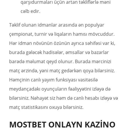
qarşıdurmaları üçün artan təkliflərlə məni
cəlb edir.
Təklif olunan idmanlar arasında ən populyar
çempionat, turnir və liqaların hamısı mövcuddur.
Hər idman növünün özünün ayrıca səhifəsi var ki,
burada gələcək hadisələr, əmsallar və bazarlar
barədə məlumat qeyd olunur. Burada mərcinizi
matç ərzində, yəni matç gedərkən qoya bilərsiniz.
Həmçinin canlı yayım funksiyası vasitəsilə
meydançadakı oyunçuların fəaliyyətini izləyə də
bilərsiniz. Nəhayət siz həm də canlı hesabı izləyə və
matç statistikasını oxuya bilərsiniz.
MOSTBET ONLAYN KAZİNO