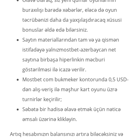
Əlavə olaraq, siz yeni qumar oyunlarının
buraxılışı barədə xəbərlər, eləcə də oyun
təcrübənizi daha da yaxşılaşdıracaq xüsusi
bonuslar əldə edə bilərsiniz.
Saytın materiallarından tam və ya qismən
istifadəyə yalnızmostbet-azerbaycan net
saytına birbaşa hiperlinkin məcburi
göstərilməsi ilə icazə verilir.
Mostbet com bukmeker kontorunda 0,5 USD-
dən alış-veriş ilə məşhur kart oyunu üzrə
turnirlər keçirilir;
Səbətə bir hadisə əlavə etmək üçün nəticə
əmsalı üzərinə klikləyin.
Artıq hesabınızın balansınızı artıra biləcəksiniz və