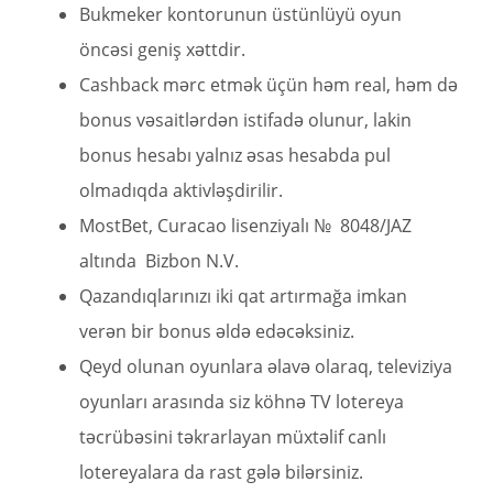
Bukmeker kontorunun üstünlüyü oyun
öncəsi geniş xəttdir.
Cashback mərc etmək üçün həm real, həm də
bonus vəsaitlərdən istifadə olunur, lakin
bonus hesabı yalnız əsas hesabda pul
olmadıqda aktivləşdirilir.
MostBet, Curacao lisenziyalı № 8048/JAZ
altında Bizbon N.V.
Qazandıqlarınızı iki qat artırmağa imkan
verən bir bonus əldə edəcəksiniz.
Qeyd olunan oyunlara əlavə olaraq, televiziya
oyunları arasında siz köhnə TV lotereya
təcrübəsini təkrarlayan müxtəlif canlı
lotereyalara da rast gələ bilərsiniz.