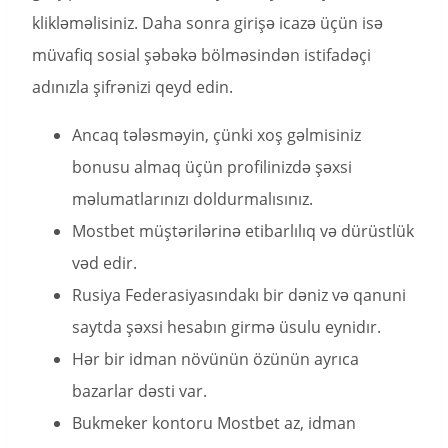
klikləməlisiniz. Daha sonra girişə icazə üçün isə
müvafiq sosial şəbəkə bölməsindən istifadəçi
adınızla şifrənizi qeyd edin.
Ancaq tələsməyin, çünki xoş gəlmisiniz
bonusu almaq üçün profilinizdə şəxsi
məlumatlarınızı doldurmalısınız.
Mostbet müştərilərinə etibarlılıq və dürüstlük
vəd edir.
Rusiya Federasiyasındakı bir dəniz və qanuni
saytda şəxsi hesabın girmə üsulu eynidır.
Hər bir idman növünün özünün ayrıca
bazarlar dəsti var.
Bukmeker kontoru Mostbet az, idman