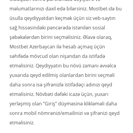
məlumatlarınızı daxil edə bilərsiniz. Mostbet-də bu
üsulla qeydiyyatdan keçmək üçün siz veb-saytın
sağ hissəsindəki pəncərədə istənilən sosial
şəbəkələrdən birini seçməlisiniz. Əlavə olaraq,
Mostbet Azerbaycan ilə hesab açmaq üçün
səhifədə mövcud olan nişandan da istifadə
etməlisiniz. Qeydiyyatın bu növü zamanı əvvəlcə
yuxarıda qeyd edilmiş olanlardan birini seçməli
daha sonra isə şifrənizlə istifadəçi adınızı qeyd
etməlisiniz. Növbəti dəfəki icazə üçün, yuxarı
yerləşmiş olan “Giriş” düyməsinə klikləməli daha
sonra mobil nömrənizi/emailinizi və şifrənizi qeyd
etməlisiniz.