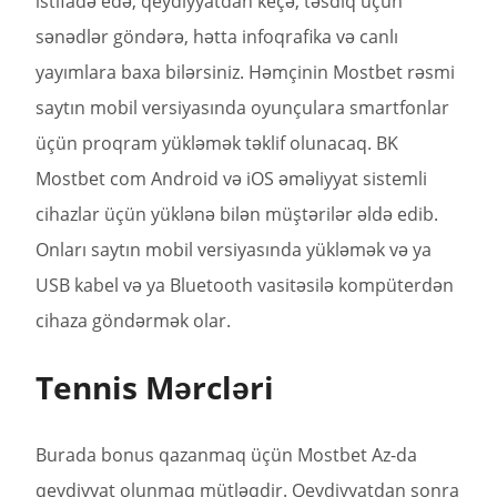
istifadə edə, qeydiyyatdan keçə, təsdiq üçün
sənədlər göndərə, hətta infoqrafika və canlı
yayımlara baxa bilərsiniz. Həmçinin Mostbet rəsmi
saytın mobil versiyasında oyunçulara smartfonlar
üçün proqram yükləmək təklif olunacaq. BK
Mostbet com Android və iOS əməliyyat sistemli
cihazlar üçün yüklənə bilən müştərilər əldə edib.
Onları saytın mobil versiyasında yükləmək və ya
USB kabel və ya Bluetooth vasitəsilə kompüterdən
cihaza göndərmək olar.
Tennis Mərcləri
Burada bonus qazanmaq üçün Mostbet Az-da
qeydiyyat olunmaq mütləqdir. Qeydiyyatdan sonra