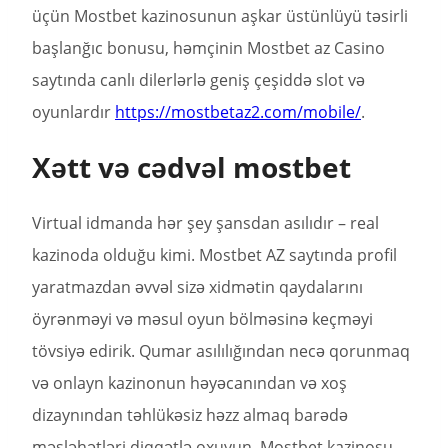
üçün Mostbet kazinosunun aşkar üstünlüyü təsirli
başlanğıc bonusu, həmçinin Mostbet az Casino
saytında canlı dilerlərlə geniş çeşiddə slot və
oyunlardır
https://mostbetaz2.com/mobile/
.
Xətt və cədvəl mostbet
Virtual idmanda hər şey şansdan asılıdır – real
kazinoda olduğu kimi. Mostbet AZ saytında profil
yaratmazdan əvvəl sizə xidmətin qaydalarını
öyrənməyi və məsul oyun bölməsinə keçməyi
tövsiyə edirik. Qumar asılılığından necə qorunmaq
və onlayn kazinonun həyəcanından və xoş
dizaynından təhlükəsiz həzz almaq barədə
məsləhətləri diqqətlə oxuyun. Mostbet kazinosu