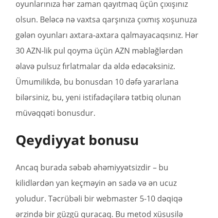
oyunlarınıza hər zaman qayıtmaq üçün çıxışınız
olsun. Beləcə nə vaxtsa qarşınıza çıxmış xoşunuza
gələn oyunları axtara-axtara qalmayacaqsınız. Hər
30 AZN-lik pul qoyma üçün AZN məbləğlərdən
əlavə pulsuz fırlatmalar da əldə edəcəksiniz.
Ümumilikdə, bu bonusdan 10 dəfə yararlana
bilərsiniz, bu, yeni istifadəçilərə tətbiq olunan
müvəqqəti bonusdur.
Qeydiyyat bonusu
Ancaq burada səbəb əhəmiyyətsizdir – bu
kilidlərdən yan keçməyin ən sadə və ən ucuz
yoludur. Təcrübəli bir webmaster 5-10 dəqiqə
ərzində bir güzgü quracaq. Bu metod xüsusilə