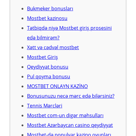
Bukmeker bonusları
Mostbet kazinosu
Tətbiqdə niyə Mostbet giriş prosesini
edə bilmirəm?
Xətt və cədvəl mostbet
Mostbet Giriş
Qeydiyyat bonusu
Pul qoyma bonusu
MOSTBET ONLAYN KAZİNO
Bonusunuzu necə mərc edə bilərsiniz?
Tennis Mərcləri
Mostbet com-un digər məhsulları
Mostbet Azərbaycan casino qeydiyyat
Mostbet-də populyar kazino oyunları