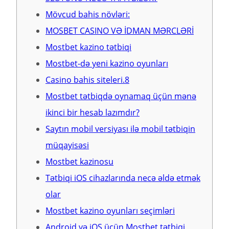
Mövcud bahis növləri:
MOSBET CASINO VƏ İDMAN MƏRCLƏRİ
Mostbet kazino tətbiqi
Mostbet-də yeni kazino oyunları
Casino bahis siteleri.8
Mostbet tətbiqdə oynamaq üçün mənə
ikinci bir hesab lazımdır?
Saytın mobil versiyası ilə mobil tətbiqin
müqayisəsi
Mostbet kazinosu
Tətbiqi iOS cihazlarında necə əldə etmək
olar
Mostbet kazino oyunları seçimləri
Android və iOS üçün Mostbet tətbiqi