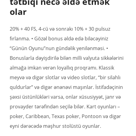
tətbiqi necə əldə etmək
olar
20% + 40 FS, 4-cü və sonrakı 10% + 30 pulsuz
fırlanma. • Gözəl bonus əldə edə biləcəyiniz
“Günün Oyunu”nun gündəlik yenilənməsi. •
Bonuslarla dəyişdirilə bilən milli valyuta sikkələrini
almağa imkan verən loyallıq proqramı. Klassik
meyvə və digər slotlar və video slotlar, “bir silahlı
quldurlar” və digər ənənəvi maşınlar. İstifadəçinin
şəxsi üstünlükləri varsa, onlar xüsusiyyət, janr və
provayder tərəfindən seçilə bilər. Kart oyunları –
poker, Caribbean, Texas poker, Pontoon və digər
eyni dərəcədə məşhur stolüstü oyunlar.