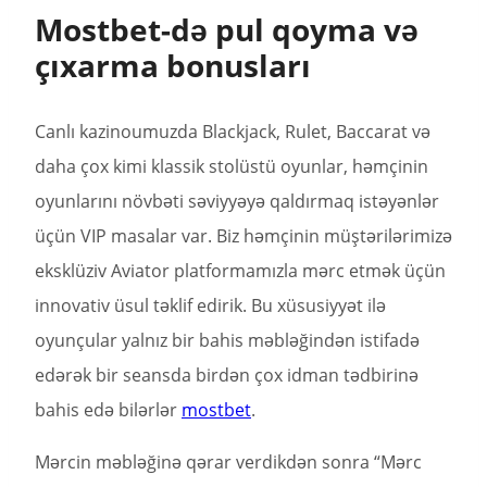
Mostbet-də pul qoyma və
çıxarma bonusları
Canlı kazinoumuzda Blackjack, Rulet, Baccarat və
daha çox kimi klassik stolüstü oyunlar, həmçinin
oyunlarını növbəti səviyyəyə qaldırmaq istəyənlər
üçün VIP masalar var. Biz həmçinin müştərilərimizə
eksklüziv Aviator platformamızla mərc etmək üçün
innovativ üsul təklif edirik. Bu xüsusiyyət ilə
oyunçular yalnız bir bahis məbləğindən istifadə
edərək bir seansda birdən çox idman tədbirinə
bahis edə bilərlər
mostbet
.
Mərcin məbləğinə qərar verdikdən sonra “Mərc