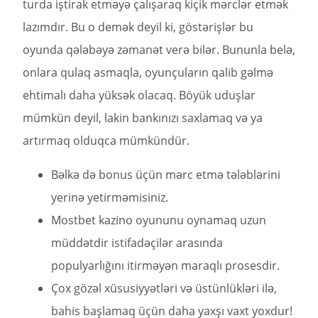
turda iştirak etməyə çalışaraq kiçik mərclər etmək
lazımdır. Bu o demək deyil ki, göstərişlər bu
oyunda qələbəyə zəmanət verə bilər. Bununla belə,
onlara qulaq asmaqla, oyunçuların qalib gəlmə
ehtimalı daha yüksək olacaq. Böyük uduşlar
mümkün deyil, lakin bankınızı saxlamaq və ya
artırmaq olduqca mümkündür.
Bəlkə də bonus üçün mərc etmə tələblərini
yerinə yetirməmisiniz.
Mostbet kazino oyununu oynamaq uzun
müddətdir istifadəçilər arasında
populyarlığını itirməyən maraqlı prosesdir.
Çox gözəl xüsusiyyətləri və üstünlükləri ilə,
bahis başlamaq üçün daha yaxşı vaxt yoxdur!