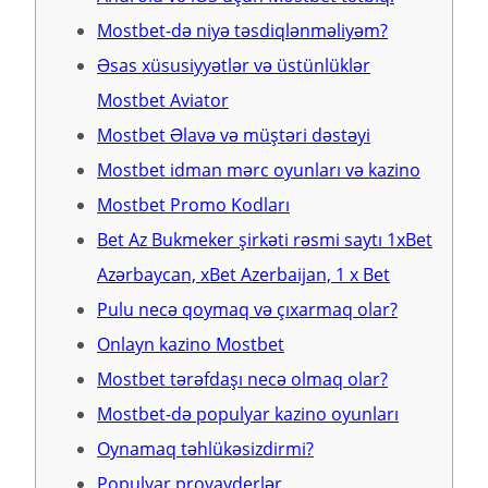
Mostbet-də niyə təsdiqlənməliyəm?
Əsas xüsusiyyətlər və üstünlüklər
Mostbet Aviator
Mostbet Əlavə və müştəri dəstəyi
Mostbet idman mərc oyunları və kazino
Mostbet Promo Kodları
Bet Az Bukmeker şirkəti rəsmi saytı 1xBet
Azərbaycan, xBet Azerbaijan, 1 x Bet
Pulu necə qoymaq və çıxarmaq olar?
Onlayn kazino Mostbet
Mostbet tərəfdaşı necə olmaq olar?
Mostbet-də populyar kazino oyunları
Oynamaq təhlükəsizdirmi?
Populyar provayderlər