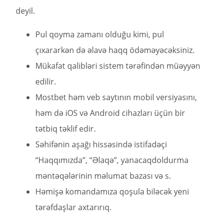
deyil.
Pul qoyma zamanı olduğu kimi, pul
çıxararkən də əlavə haqq ödəməyəcəksiniz.
Mükafat qalibləri sistem tərəfindən müəyyən
edilir.
Mostbet həm veb saytının mobil versiyasını,
həm də iOS və Android cihazları üçün bir
tətbiq təklif edir.
Səhifənin aşağı hissəsində istifadəçi
“Haqqımızda”, “Əlaqə”, yanacaqdoldurma
məntəqələrinin məlumat bazası və s.
Həmişə komandamıza qoşula biləcək yeni
tərəfdaşlar axtarırıq.