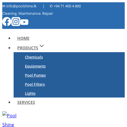
Skip
✉ info@poolshine.lk | ✆
+94 71 400 4 800
Cleaning. Maintenance. Repair
to
content
HOME
PRODUCTS
Chemicals
Equipments
Pool Pumps
Pool Filters
Lights
SERVICES