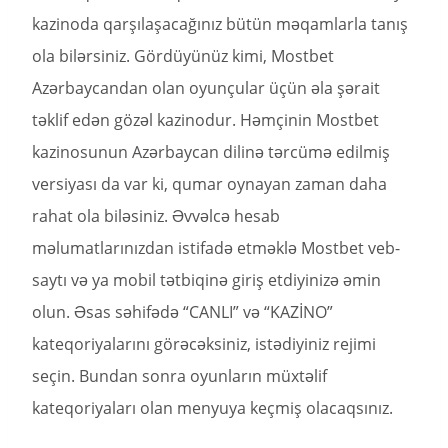
kazinoda qarşılaşacağınız bütün məqamlarla tanış
ola bilərsiniz. Gördüyünüz kimi, Mostbet
Azərbaycandan olan oyunçular üçün əla şərait
təklif edən gözəl kazinodur. Həmçinin Mostbet
kazinosunun Azərbaycan dilinə tərcümə edilmiş
versiyası da var ki, qumar oynayan zaman daha
rahat ola biləsiniz. Əvvəlcə hesab
məlumatlarınızdan istifadə etməklə Mostbet veb-
saytı və ya mobil tətbiqinə giriş etdiyinizə əmin
olun. Əsas səhifədə “CANLI” və “KAZİNO”
kateqoriyalarını görəcəksiniz, istədiyiniz rejimi
seçin. Bundan sonra oyunların müxtəlif
kateqoriyaları olan menyuya keçmiş olacaqsınız.