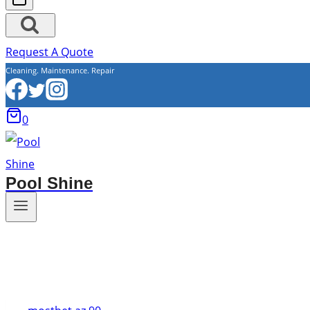
Request A Quote
Cleaning. Maintenance. Repair
0
Pool Shine