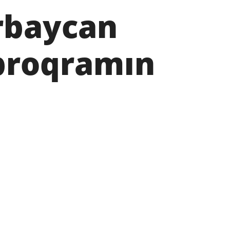
rbaycan
proqramın