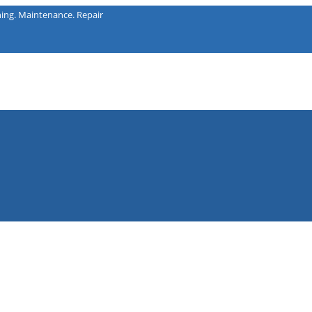
intenance. Repair