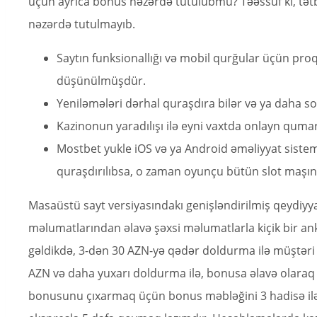
üçün ayrıca bonus nəzərdə tutulubmu? Təəssüf ki, tət
nəzərdə tutulmayıb.
Saytın funksionallığı və mobil qurğular üçün pro
düşünülmüşdür.
Yeniləmələri dərhal quraşdıra bilər və ya daha son
Kazinonun yaradılışı ilə eyni vaxtda onlayn qumar
Mostbet yukle iOS və ya Android əməliyyat sisteml
quraşdırılıbsa, o zaman oyunçu bütün slot maşın k
Masaüstü sayt versiyasındakı genişləndirilmiş qeydiyya
məlumatlarından əlavə şəxsi məlumatlarla kiçik bir a
gəldikdə, 3-dən 30 AZN-yə qədər doldurma ilə müştər
AZN və daha yuxarı doldurma ilə, bonusa əlavə olaraq 
bonusunu çıxarmaq üçün bonus məbləğini 3 hadisə ilə hə