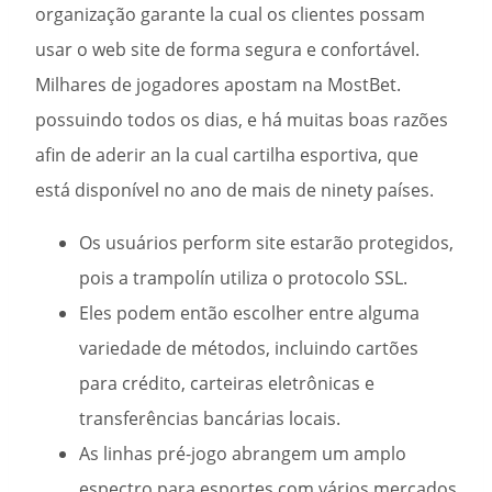
organização garante la cual os clientes possam
usar o web site de forma segura e confortável.
Milhares de jogadores apostam na MostBet.
possuindo todos os dias, e há muitas boas razões
afin de aderir an la cual cartilha esportiva, que
está disponível no ano de mais de ninety países.
Os usuários perform site estarão protegidos,
pois a trampolín utiliza o protocolo SSL.
Eles podem então escolher entre alguma
variedade de métodos, incluindo cartões
para crédito, carteiras eletrônicas e
transferências bancárias locais.
As linhas pré-jogo abrangem um amplo
espectro para esportes com vários mercados