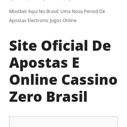
Mostbet Aqui No Brasil: Uma Nova Period De
Apostas Electronic Jogos Online
Site Oficial De
Apostas E
Online Cassino
Zero Brasil