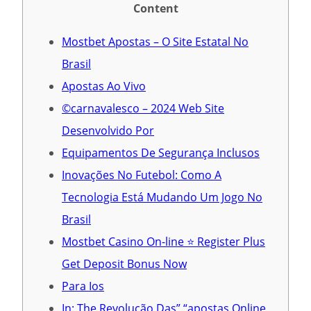
Content
Mostbet Apostas – O Site Estatal No
Brasil
Apostas Ao Vivo
©carnavalesco – 2024 Web Site
Desenvolvido Por
Equipamentos De Segurança Inclusos
Inovações No Futebol: Como A
Tecnologia Está Mudando Um Jogo No
Brasil
Mostbet Casino On-line ⭐ Register Plus
Get Deposit Bonus Now
Para Ios
In: The Revolução Das” “apostas Online