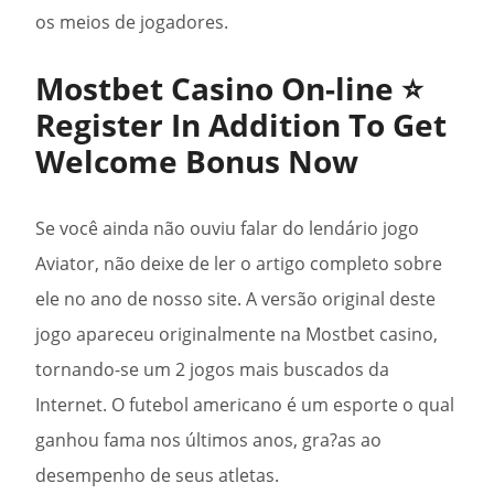
os meios de jogadores.
Mostbet Casino On-line ⭐
Register In Addition To Get
Welcome Bonus Now
Se você ainda não ouviu falar do lendário jogo
Aviator, não deixe de ler o artigo completo sobre
ele no ano de nosso site. A versão original deste
jogo apareceu originalmente na Mostbet casino,
tornando-se um 2 jogos mais buscados da
Internet. O futebol americano é um esporte o qual
ganhou fama nos últimos anos, gra?as ao
desempenho de seus atletas.