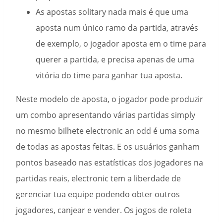
As apostas solitary nada mais é que uma
aposta num único ramo da partida, através
de exemplo, o jogador aposta em o time para
querer a partida, e precisa apenas de uma
vitória do time para ganhar tua aposta.
Neste modelo de aposta, o jogador pode produzir
um combo apresentando várias partidas simply
no mesmo bilhete electronic an odd é uma soma
de todas as apostas feitas. E os usuários ganham
pontos baseado nas estatísticas dos jogadores na
partidas reais, electronic tem a liberdade de
gerenciar tua equipe podendo obter outros
jogadores, canjear e vender. Os jogos de roleta