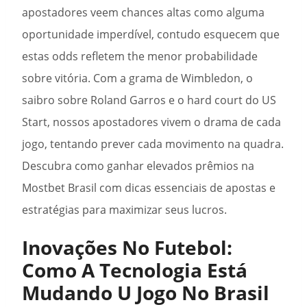
apostadores veem chances altas como alguma
oportunidade imperdível, contudo esquecem que
estas odds refletem the menor probabilidade
sobre vitória. Com a grama de Wimbledon, o
saibro sobre Roland Garros e o hard court do US
Start, nossos apostadores vivem o drama de cada
jogo, tentando prever cada movimento na quadra.
Descubra como ganhar elevados prêmios na
Mostbet Brasil com dicas essenciais de apostas e
estratégias para maximizar seus lucros.
Inovações No Futebol:
Como A Tecnologia Está
Mudando U Jogo No Brasil