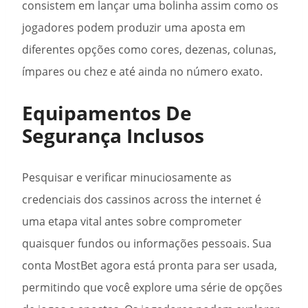
consistem em lançar uma bolinha assim como os
jogadores podem produzir uma aposta em
diferentes opções como cores, dezenas, colunas,
ímpares ou chez e até ainda no número exato.
Equipamentos De
Segurança Inclusos
Pesquisar e verificar minuciosamente as
credenciais dos cassinos across the internet é
uma etapa vital antes sobre comprometer
quaisquer fundos ou informações pessoais. Sua
conta MostBet agora está pronta para ser usada,
permitindo que você explore uma série de opções