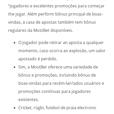
“jogadores e excelentes promoções para começar
the jogar. Além perform bônus principal de boas-
vindas, a casa de apostas também tem bônus
regulares da MostBet disponíveis.
O jogador pode retirar an aposta a qualquer
momento, caso ocorra an explosão, um valor
apostado é perdido.
Sim, a MostBet oferece uma variedade de
bônus e promoções, incluindo bônus de
boas-vindas para recém-lan?ados usuários e
promoções contínuas para jogadores
existentes.
Cricket, rúgbi, futebol de praia electronic