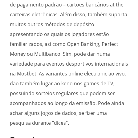
de pagamento padrão – cartões bancários at the
carteiras eletrônicas. Além disso, também suporta
muitos outros métodos de depósito
apresentando os quais os jogadores estão
familiarizados, asi como Open Banking, Perfect
Money ou Multibanco. Sim, pode dar numa
variedade para eventos desportivos internacionais
na Mostbet. As variantes online electronic ao vivo,
dão também lugar ao keno nos games de TV,
possuindo sorteios regulares que podem ser
acompanhados ao longo da emissão. Pode ainda
achar alguns jogos de dados, se fizer uma
pesquisa durante “dices”.