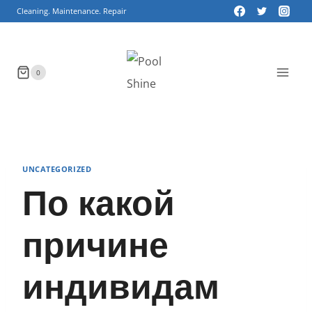
Skip
Cleaning. Maintenance. Repair
to
content
0
UNCATEGORIZED
По какой
причине
индивидам