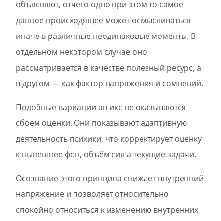
объясняют, отчего одно при этом то самое
данное происходящее может осмысливаться
иначе в различные неодинаковые моменты. В
отдельном некотором случае оно
рассматривается в качестве полезный ресурс, а
в другом — как фактор напряжения и сомнений.
Подобные вариации ап икс не оказываются
сбоем оценки. Они показывают адаптивную
деятельность психики, что корректирует оценку
к нынешнее фон, объём сил а текущие задачи.
Осознание этого принципа снижает внутренний
напряжение и позволяет относительно
спокойно относиться к изменению внутренних