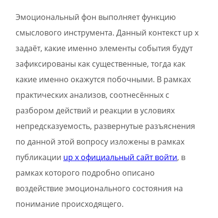
Эмоциональный фон выполняет функцию
смыслового инструмента. Данный контекст up x
задаёт, какие именно элементы события будут
зафиксированы как существенные, тогда как
какие именно окажутся побочными. В рамках
практических анализов, соотнесённых с
разбором действий и реакции в условиях
непредсказуемость, развернутые разъяснения
по данной этой вопросу изложены в рамках
публикации
up x официальный сайт войти
, в
рамках которого подробно описано
воздействие эмоционального состояния на
понимание происходящего.