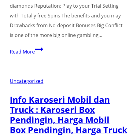
diamonds Reputation: Play to your Trial Setting
with Totally free Spins The benefits and you may
Drawbacks from No-deposit Bonuses Big Conflict
is one of the more big online gambling…
DaVinci
Read More
Diamonds
Position
Totally
Uncategorized
free
Info Karoseri Mobil dan
Play
Truck : Karoseri Box
Internet
Pendingin, Harga Mobil
casino
Box Pendingin, Harga Truck
Ports