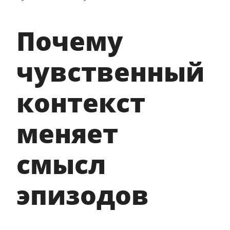
Почему
чувственный
контекст
меняет
смысл
эпизодов