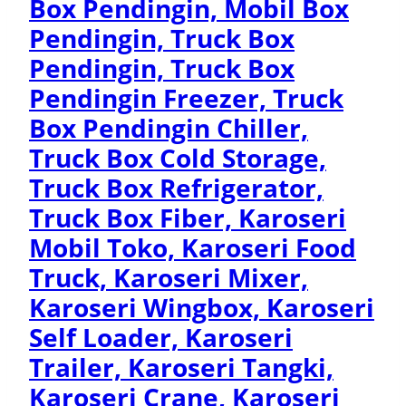
Box Pendingin, Mobil Box
No
Pendingin, Truck Box
Obtain
Pendingin, Truck Box
Pendingin Freezer, Truck
Box Pendingin Chiller,
Truck Box Cold Storage,
Truck Box Refrigerator,
Truck Box Fiber, Karoseri
Mobil Toko, Karoseri Food
Truck, Karoseri Mixer,
Karoseri Wingbox, Karoseri
Self Loader, Karoseri
Trailer, Karoseri Tangki,
Karoseri Crane, Karoseri