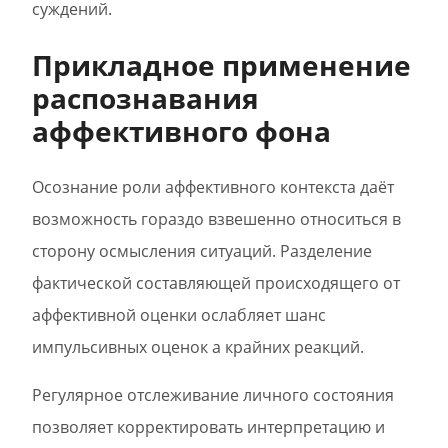
суждений.
Прикладное применение
распознавания
аффективного фона
Осознание роли аффективного контекста даёт
возможность гораздо взвешенно относиться в
сторону осмысления ситуаций. Разделение
фактической составляющей происходящего от
аффективной оценки ослабляет шанс
импульсивных оценок а крайних реакций.
Регулярное отслеживание личного состояния
позволяет корректировать интерпретацию и