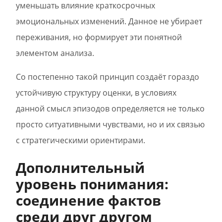
уменьшать влияние краткосрочных
эмоциональных изменений. Данное не убирает
переживания, но формирует эти понятной
элементом анализа.
Со постепенно такой принцип создаёт гораздо
устойчивую структуру оценки, в условиях
данной смысл эпизодов определяется не только
просто ситуативными чувствами, но и их связью
с стратегическими ориентирами.
Дополнительный
уровень понимания:
соединение фактов
среди друг другом