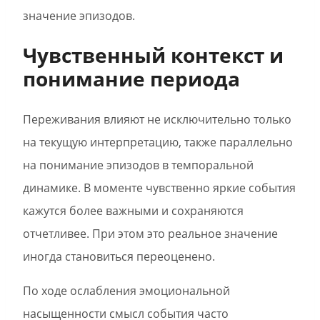
значение эпизодов.
Чувственный контекст и
понимание периода
Переживания влияют не исключительно только
на текущую интерпретацию, также параллельно
на понимание эпизодов в темпоральной
динамике. В моменте чувственно яркие события
кажутся более важными и сохраняются
отчетливее. При этом это реальное значение
иногда становиться переоценено.
По ходе ослабления эмоциональной
насыщенности смысл события часто