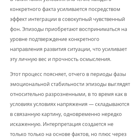
конкретного факта усиливается посредством
эффект интеграции в совокупный чувственный
фон. Эпизоды приобретают восприниматься на
уровне подтверждение конкретного
направления развития ситуации, что усиливает
эту личную вес и прочность осмысления.
Этот процесс поясняет, отчего в периоды фазы
эмоциональной стабильности эпизоды выглядят
относительно разрозненными, в то время как в
условиях условиях напряжения — складываются
в связанную картину, одновременно нередко
искаженную. Интерпретация создается не
только только на основе фактов, но плюс через