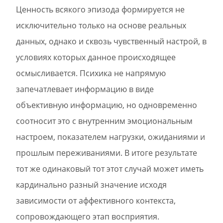
Ценность всякого эпизода формируется не
исключительно только на основе реальных
данных, однако и сквозь чувственный настрой, в
условиях которых данное происходящее
осмысливается. Психика не напрямую
запечатлевает информацию в виде
объективную информацию, но одновременно
соотносит это с внутренним эмоциональным
настроем, показателем нагрузки, ожиданиями и
прошлым переживаниями. В итоге результате
тот же одинаковый тот этот случай может иметь
кардинально разный значение исходя
зависимости от аффективного контекста,
сопровождающего этап восприятия.