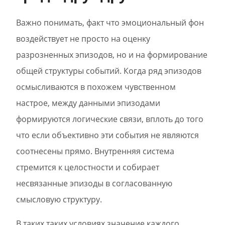
Важно понимать, факт что эмоциональный фон
воздействует не просто на оценку
разрозненных эпизодов, но и на формирование
общей структуры событий. Когда ряд эпизодов
осмысливаются в похожем чувственном
настрое, между данными эпизодами
формируются логические связи, вплоть до того
что если объективно эти события не являются
соотнесены прямо. Внутренняя система
стремится к целостности и собирает
несвязанные эпизоды в согласованную
смысловую структуру.
В таких таких условиях значение каждого