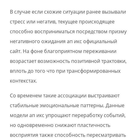
В случае если схожие ситуации ранее вызывали
стресс или негатив, текущее происходящее
способно восприниматься посредством призму
негативного ожидания ап икс официальный
сайт. На фоне благоприятном переживании
возрастает возможность позитивной трактовки,
вплоть до того что при трансформированных
контекстах.
Со временем такие ассоциации выстраивают
стабильные эмоциональные паттерны. Данные
модели ап икс упрощают переработку событий,
но одновременно снижают пластичность
восприятия также способность пересматривать