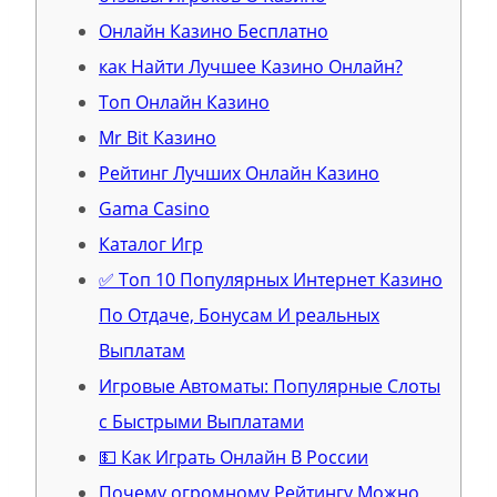
Онлайн Казино Бесплатно
как Найти Лучшее Казино Онлайн?
Топ Онлайн Казино
Mr Bit Казино
Peйтинг Лучшиx Oнлaйн Кaзинo
Gama Casino
Каталог Игр
✅ Топ 10 Популярных Интернет Казино
По Отдаче, Бонусам И реальных
Выплатам
Игровые Автоматы: Популярные Слоты
с Быстрыми Выплатами
💵 Как Играть Онлайн В России
Почему огромному Рейтингу Можно