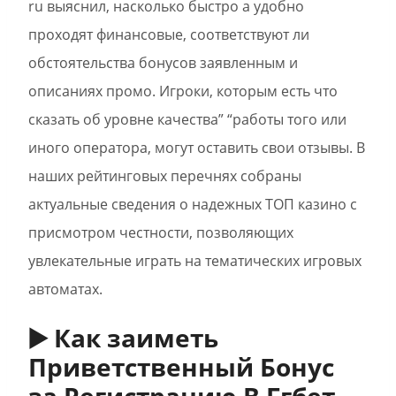
ru выяснил, насколько быстро а удобно
проходят финансовые, соответствуют ли
обстоятельства бонусов заявленным и
описаниях промо. Игроки, которым есть что
сказать об уровне качества” “работы того или
иного оператора, могут оставить свои отзывы. В
наших рейтинговых перечнях собраны
актуальные сведения о надежных ТОП казино с
присмотром честности, позволяющих
увлекательные играть на тематических игровых
автоматах.
▶️ Как заиметь
Приветственный Бонус
за Регистрацию В Ггбет