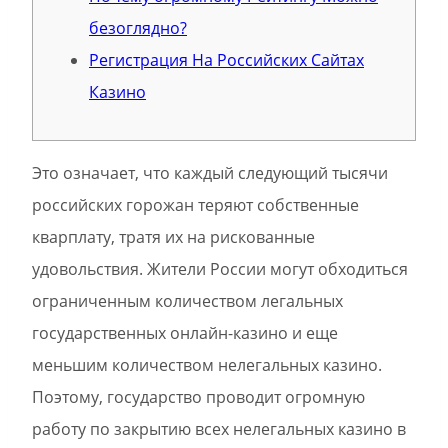
безоглядно?
Регистрация На Российских Сайтах
Казино
Это означает, что каждый следующий тысячи
российских горожан теряют собственные
кварплату, тратя их на рискованные
удовольствия. Жители России могут обходиться
ограниченным количеством легальных
государственных онлайн-казино и еще
меньшим количеством нелегальных казино.
Поэтому, государство проводит огромную
работу по закрытию всех нелегальных казино в