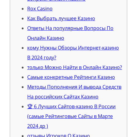
Rox Casino
Как Выбрать лучшее Казино
Ответы На популярные Вопросы По
Онлайн Казино
кому Нужны Обзоры Интернет-казино
В 2024 году?
только Можно Найти в Онлайн Казино?
Самые конкретные Рейтинги Казино
Методы Пополнения И вывода Средств
На российских Сайтах Казино
🏆 6 Лучших Сайтов-казино В России
(самые Рейтинговые Сайты в Марте
2024 др )
отзывы Игроков О Казино