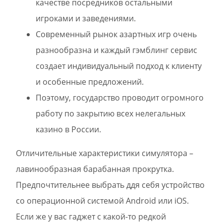
качестве посредников остальными
игроками и заведениями.
Современный рынок азартных игр очень
разнообразна и каждый гэмблинг сервис
создает индивидуальный подход к клиенту
и особенные предложений.
Поэтому, государство проводит огромного
работу по закрытию всех нелегальных
казино в России.
Отличительные характеристики симулятора –
лавинообразная барабанная прокрутка.
Предпочтительнее выбрать ддя себя устройство
со операционной системой Android или iOS.
Если же у вас гаджет с какой-то редкой