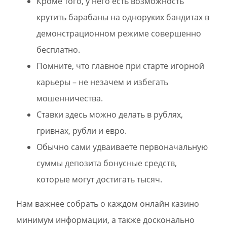
Кроме того, у него есть возможность
крутить барабаны на одноруких бандитах в
демонстрационном режиме совершенно
бесплатно.
Помните, что главное при старте игорной
карьеры – не незачем и избегать
мошенничества.
Ставки здесь можно делать в рублях,
гривнах, рубли и евро.
Обычно сами удваиваете первоначальную
суммы депозита бонусные средств,
которые могут достигать тысяч.
Нам важнее собрать о каждом онлайн казино
минимум информации, а также досконально