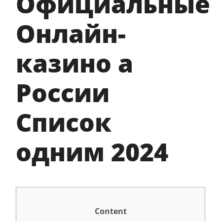
Официальные
Онлайн-
казино а
России
Список
одним 2024
Content