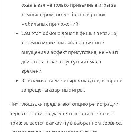
охватывая не только привычные игры за
компьютером, но же богатый рынок
мобильных приложений.
Сам этап обмена денег в фишки в казино,
конечно может вызывать приятные
ощущения а эффект присутствия, не на эти
действовать зачастую уходит мало
времени.
За исключением четырех округов, в Европе
запрещены азартные игры.
Них площадки предлагают опцию регистрации
через соцсети. Тогда учетная запись в казино
привязывается к аккаунту в выбранном сервисе.