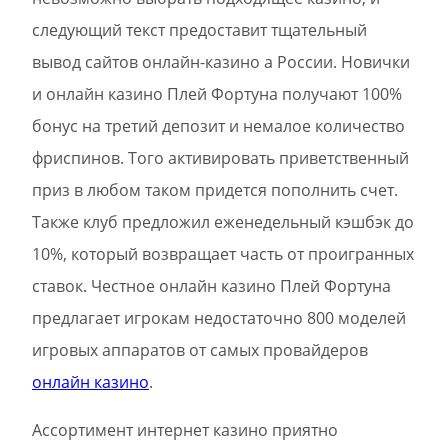
следующий текст предоставит тщательный
вывод сайтов онлайн-казино а России. Новички
и онлайн казино Плей Фортуна получают 100%
бонус на третий депозит и немалое количество
фриспинов. Того активировать приветственный
приз в любом таком придется пополнить счет.
Также клуб предложил еженедельный кэшбэк до
10%, который возвращает часть от проигранных
ставок. Честное онлайн казино Плей Фортуна
предлагает игрокам недостаточно 800 моделей
игровых аппаратов от самых провайдеров
онлайн казино
.
Ассортимент интернет казино приятно