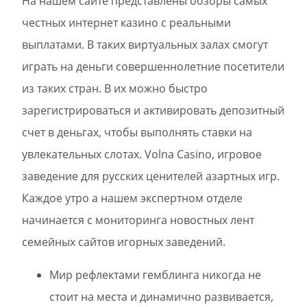
На нашем сайте представлены обзоры самых
честных интернет казино с реальными
выплатами. В таких виртуальных залах смогут
играть на деньги совершеннолетние посетители
из таких стран. В их можно быстро
зарегистрироваться и активировать депозитный
счет в деньгах, чтобы выполнять ставки на
увлекательных слотах. Volna Casino, игровое
заведение для русских ценителей азартных игр.
Каждое утро а нашем экспертном отделе
начинается с мониторинга новостных лент
семейных сайтов игорных заведений.
Мир рефлектами гемблинга никогда не
стоит на места и динамично развивается,