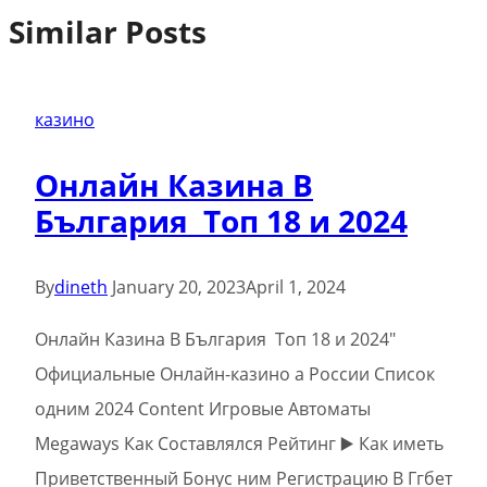
Similar Posts
казино
Онлайн Казина В
България ️ Топ 18 и 2024
By
dineth
January 20, 2023
April 1, 2024
Онлайн Казина В България ️ Топ 18 и 2024″
Официальные Онлайн-казино а России Список
одним 2024 Content Игровые Автоматы
Megaways Как Составлялся Рейтинг ▶️ Как иметь
Приветственный Бонус ним Регистрацию В Ггбет