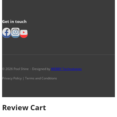
Get in touch
© 2026 Pool Shine - Designed by
WEBBY Technologies
Privacy Policy | Terms and Conditions
Review Cart