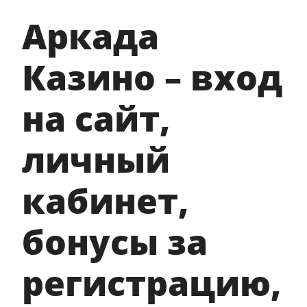
Аркада
Казино – вход
на сайт,
личный
кабинет,
бонусы за
регистрацию,