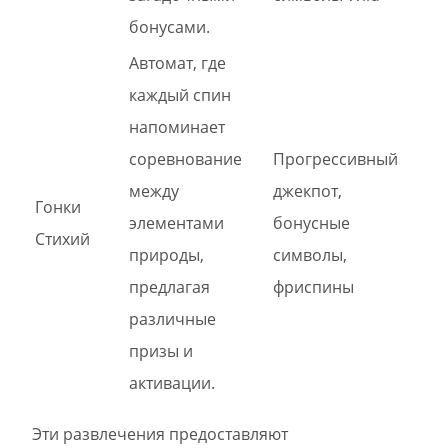
бонусами.
Автомат, где
каждый спин
напоминает
соревнование
Прогрессивный
между
джекпот,
Гонки
элементами
бонусные
Стихий
природы,
символы,
предлагая
фриспины
различные
призы и
активации.
Эти развлечения предоставляют