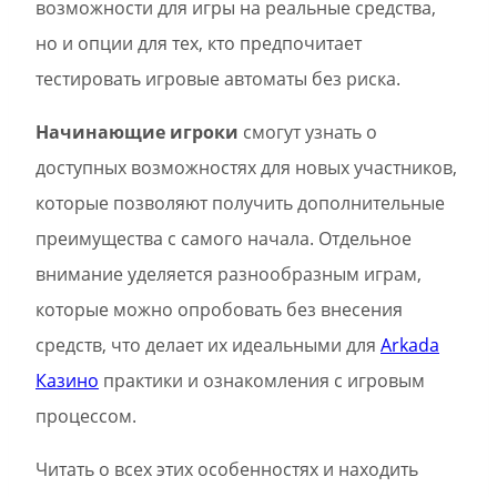
возможности для игры на реальные средства,
но и опции для тех, кто предпочитает
тестировать игровые автоматы без риска.
Начинающие игроки
смогут узнать о
доступных возможностях для новых участников,
которые позволяют получить дополнительные
преимущества с самого начала. Отдельное
внимание уделяется разнообразным играм,
которые можно опробовать без внесения
средств, что делает их идеальными для
Arkada
Казино
практики и ознакомления с игровым
процессом.
Читать о всех этих особенностях и находить