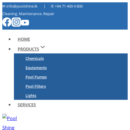
Skip
✉ info@poolshine.lk | ✆
+94 71 400 4 800
Cleaning. Maintenance. Repair
to
content
HOME
PRODUCTS
Chemicals
Equipments
Pool Pumps
Pool Filters
Lights
SERVICES