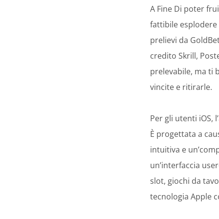
A Fine Di poter frui
fattibile esplodere
prelievi da GoldBet,
credito Skrill, Post
prelevabile, ma ti 
vincite e ritirarle.
Per gli utenti iOS,
È progettata a cau
intuitiva e un’com
un’interfaccia user
slot, giochi da tav
tecnologia Apple c