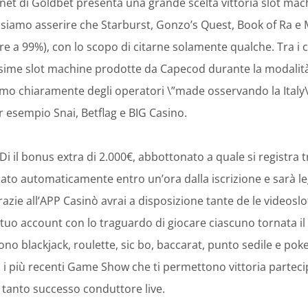
ernet di Goldbet presenta una grande scelta vittoria slot mach
siamo asserire che Starburst, Gonzo’s Quest, Book of Ra e
re a 99%), con lo scopo di citarne solamente qualche. Tra i c
sime slot machine prodotte da Capecod durante la modalità
amo chiaramente degli operatori \”made osservando la Ital
esempio Snai, Betflag e BIG Casino.
 il bonus extra di 2.000€, abbottonato a quale si registra tr
to automaticamente entro un’ora dalla iscrizione e sarà leg
razie all’APP Casinò avrai a disposizione tante de le videosl
l tuo account con lo traguardo di giocare ciascuno tornata il 
sono blackjack, roulette, sic bo, baccarat, punto sedile e pok
i più recenti Game Show che ti permettono vittoria parteci
e tanto successo conduttore live.