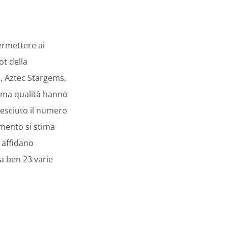
ermettere ai
ot della
, Aztec Stargems,
sima qualità hanno
resciuto il numero
omento si stima
i affidano
la ben 23 varie