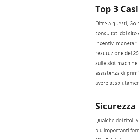
Top 3 Cas
Oltre a questi, Go
consultati dal sito 
incentivi monetari
restituzione del 2
sulle slot machine 
assistenza di prim’
avere assolutamen
Sicurezza
Qualche dei titoli 
piu importanti for