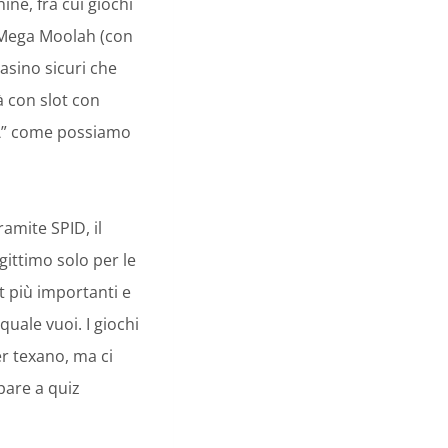
ine, fra cui giochi
 Mega Moolah (con
asino sicuri che
 con slot con
y\” come possiamo
amite SPID, il
ittimo solo per le
ot più importanti e
quale vuoi. I giochi
er texano, ma ci
pare a quiz