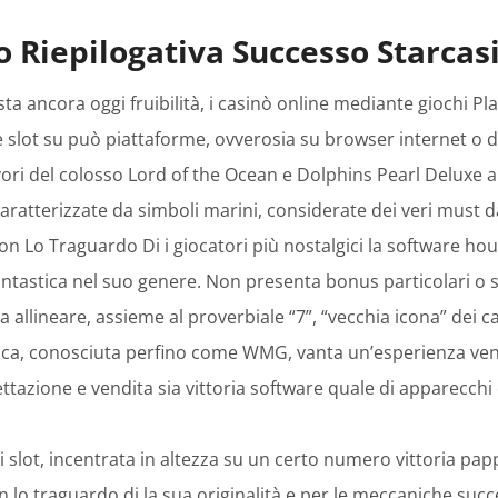
o Riepilogativa Successo Starcas
ta ancora oggi fruibilità, i casinò online mediante giochi P
e slot su può piattaforme, ovverosia su browser internet o di
lavori del colosso Lord of the Ocean e Dolphins Pearl Deluxe 
aratterizzate da simboli marini, considerate dei veri must d
on Lo Traguardo Di i giocatori più nostalgici la software hou
fantastica nel suo genere. Non presenta bonus particolari o s
 allineare, assieme al proverbiale “7”, “vecchia icona” dei 
nica, conosciuta perfino come WMG, vanta un’esperienza ven
ttazione e vendita sia vittoria software quale di apparecchi
 slot, incentrata in altezza su un certo numero vittoria pappa
n lo traguardo di la sua originalità e per le meccaniche suc