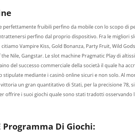
ine
 perfettamente fruibili perfino da mobile con lo scopo di p
trattenersi perfino dal proprio dispositivo. Fra le migliori sl
itiamo Vampire Kiss, Gold Bonanza, Party Fruit, Wild Gods
f the Nile, Gangstar. Le slot machine Pragmatic Play di altis
raino del successo commerciale della società il quale ha acc
p stipulate mediante i casinò online sicuri e non solo. Al m
vittoria un gran quantitativo di Stati, per la precisione 78, s
r offrire i suoi giochi quale sono stati tradotti osservando 
E Programma Di Giochi: