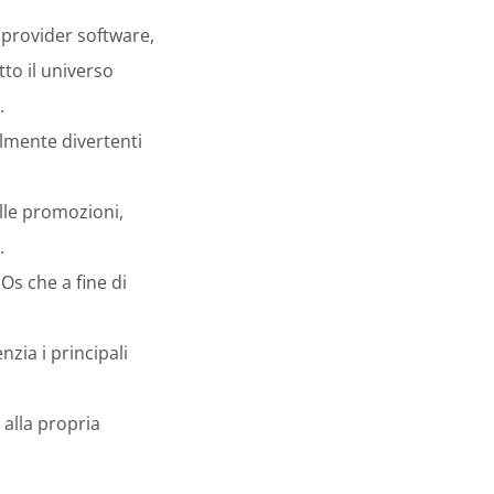
 provider software,
to il universo
.
ilmente divertenti
lle promozioni,
.
iOs che a fine di
zia i principali
 alla propria