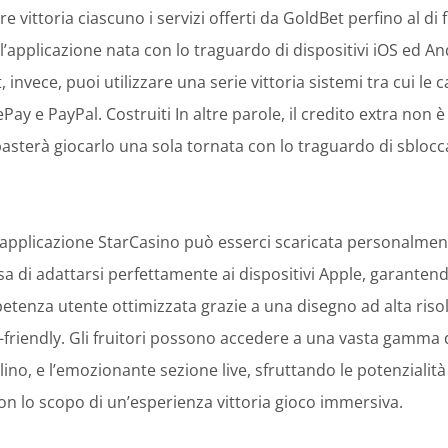
re vittoria ciascuno i servizi offerti da GoldBet perfino al di 
 l’applicazione nata con lo traguardo di dispositivi iOS ed An
 invece, puoi utilizzare una serie vittoria sistemi tra cui le c
ePay e PayPal. Costruiti In altre parole, il credito extra non è
basterà giocarlo una sola tornata con lo traguardo di sblocc
 l’applicazione StarCasino può esserci scaricata personalmen
sa di adattarsi perfettamente ai dispositivi Apple, garante
petenza utente ottimizzata grazie a una disegno ad alta riso
-friendly. Gli fruitori possono accedere a una vasta gamma di
olino, e l’emozionante sezione live, sfruttando le potenzialit
on lo scopo di un’esperienza vittoria gioco immersiva.