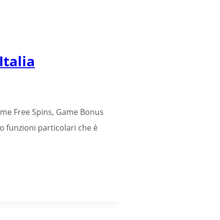
Italia
 come Free Spins, Game Bonus
o funzioni particolari che è