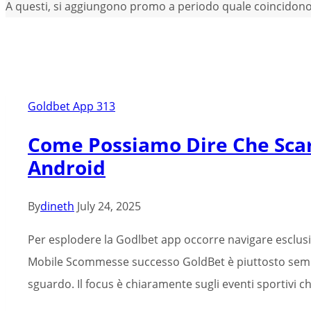
A questi, si aggiungono promo a periodo quale coincidono 
Goldbet App 313
Come Possiamo Dire Che Scar
Android
By
dineth
July 24, 2025
Per esplodere la Godlbet app occorre navigare esclusiv
Mobile Scommesse successo GoldBet è piuttosto semplice
sguardo. Il focus è chiaramente sugli eventi sportivi 