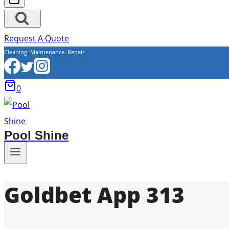
Request A Quote
Cleaning. Maintenance. Repair
0
Pool Shine
Goldbet App 313