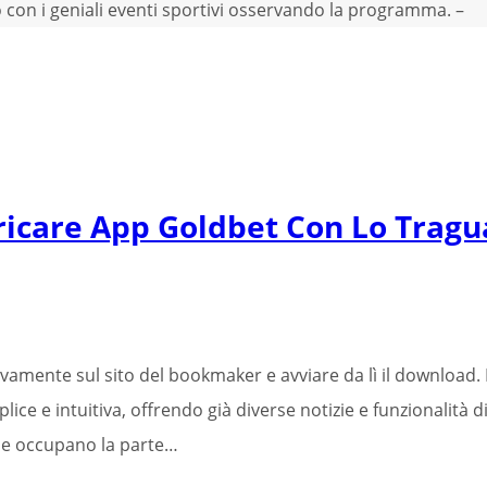
con i geniali eventi sportivi osservando la programma. –
icare App Goldbet Con Lo Tragua
amente sul sito del bookmaker e avviare da lì il download. 
 e intuitiva, offrendo già diverse notizie e funzionalità di
che occupano la parte…