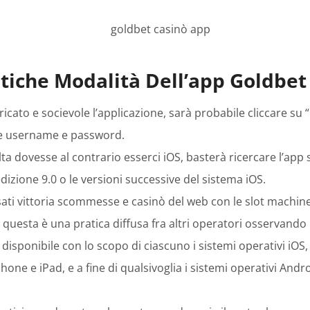
stiche Modalità Dell’app Goldbet
cato e socievole l’applicazione, sarà probabile cliccare su “E
rire username e password.
ta dovesse al contrario esserci iOS, basterà ricercare l’app 
dizione 9.0 o le versioni successive del sistema iOS.
sati vittoria scommesse e casinò del web con le slot machi
e questa è una pratica diffusa fra altri operatori osservando 
disponibile con lo scopo di ciascuno i sistemi operativi iO
hone e iPad, e a fine di qualsivoglia i sistemi operativi Andro