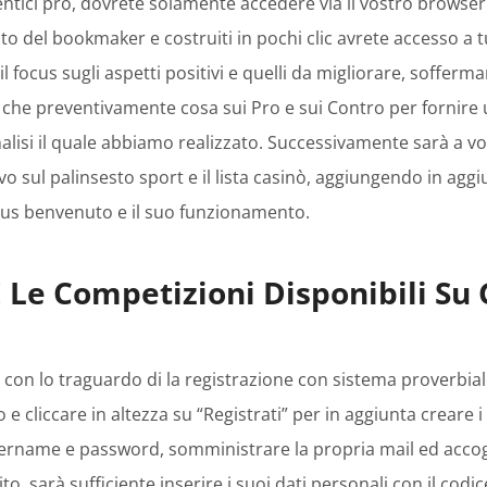
dentici pro, dovrete solamente accedere via il vostro browser
to del bookmaker e costruiti in pochi clic avrete accesso a t
 focus sugli aspetti positivi e quelli da migliorare, soffer
che preventivamente cosa sui Pro e sui Contro per fornire
analisi il quale abbiamo realizzato. Successivamente sarà a v
o sul palinsesto sport e il lista casinò, aggiungendo in agg
nus benvenuto e il suo funzionamento.
E Le Competizioni Disponibili Su
 con lo traguardo di la registrazione con sistema proverbia
 e cliccare in altezza su “Registrati” per in aggiunta creare i 
ername e password, somministrare la propria mail ed accog
to, sarà sufficiente inserire i suoi dati personali con il codice