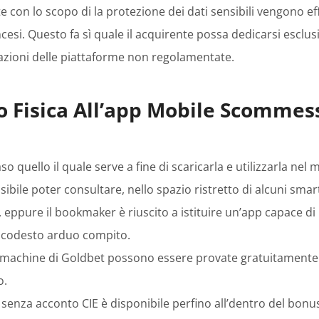
e con lo scopo di la protezione dei dati sensibili vengono e
cesi. Questo fa sì quale il acquirente possa dedicarsi esclu
zioni delle piattaforme non regolamentate.
o Fisica All’app Mobile Scommes
so quello il quale serve a fine di scaricarla e utilizzarla nel 
bile poter consultare, nello spazio ristretto di alcuni sma
, eppure il bookmaker è riuscito a istituire un’app capace di 
 codesto arduo compito.
t machine di Goldbet possono essere provate gratuitamente 
o.
senza acconto CIE è disponibile perfino all’dentro del bon