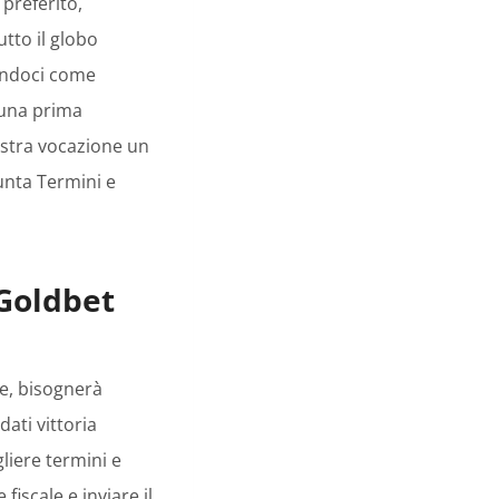
 preferito,
utto il globo
mandoci come
 una prima
ostra vocazione un
iunta Termini e
 Goldbet
le, bisognerà
dati vittoria
liere termini e
 fiscale e inviare il