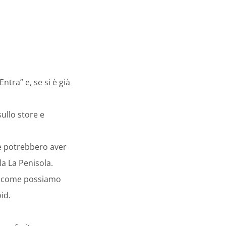
ntra” e, se si è già
sullo store e
ne potrebbero aver
la La Penisola.
S, come possiamo
id.