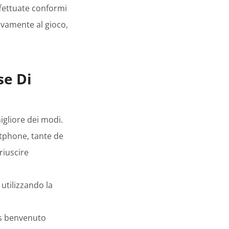
ffettuate conformi
sivamente al gioco,
se Di
migliore dei modi.
rtphone, tante de
riuscire
utilizzando la
us benvenuto