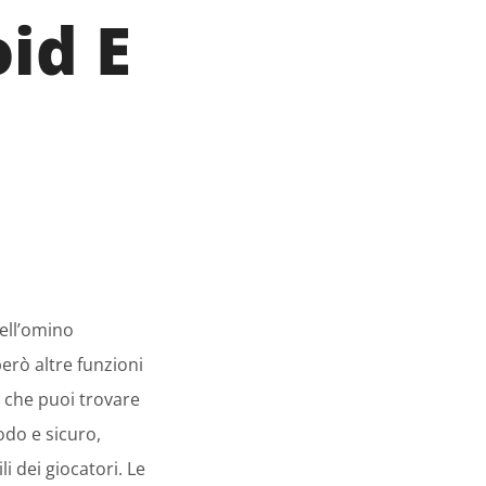
id E
dell’omino
 però altre funzioni
à che puoi trovare
odo e sicuro,
i dei giocatori. Le