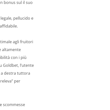
n bonus sul il suo
legale, pellucido e
affidabile.
imale agli fruitori
 è altamente
bilità con i più
u Goldbet, l’utente
o a destra tuttora
releva” per
are scommesse