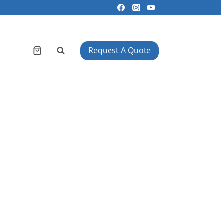
Request A Quote