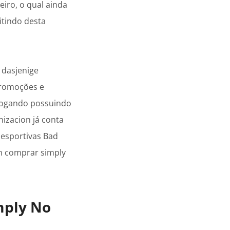
eiro, o qual ainda
itindo desta
 dasjenige
promoções e
 jogando possuindo
izacion já conta
 esportivas Bad
am comprar simply
mply No