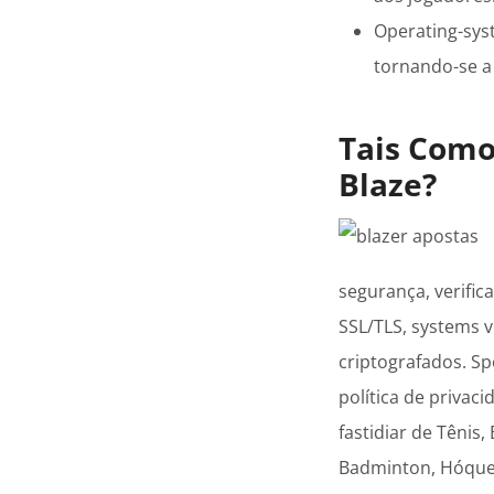
Operating-syst
tornando-se a
Tais Como
Blaze?
segurança, verific
SSL/TLS, systems 
criptografados. Sp
política de privac
fastidiar de Tênis
Badminton, Hóquei,