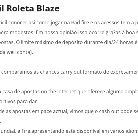
l Roleta Blaze
fácil conocer asi como jogar na Bad fire e os acessos tem a 
era modestos. Em nossa opinião isso ocorre gra?as à boa 
ostas. O limite máximo de depósito durante dia/24 horas é
a weil conta).
, comparamos as chances carry out formato de expresamen
a casa de apostas on the internet que oferece alguma ampl
rtivos para dar.
n de as apostas em pace actual, vimos que o cash out pode s
.
undial, a Fire.apresentando está disponível em vários idio