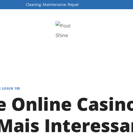
 Cleaning. Maintenance. Repair
 LOGIN 105
e Online Casin
Mais Interessa