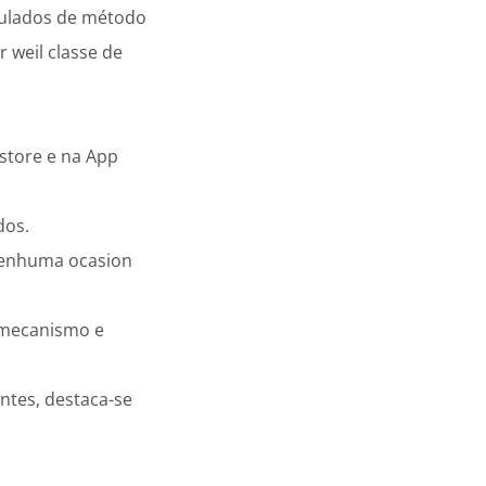
culados de método
r weil classe de
 store e na App
dos.
nenhuma ocasion
u mecanismo e
ntes, destaca-se