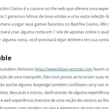
ection Casino é o cassino on the web que oferece uma exper
ece 1 generoso bônus de boas-vindas e uma vasta seleção d
mece a jogar seus games favoritos no Bad fire Casino. Afin 
ecisará criar alguma conta em 1 site de apostas online o qua
 alguma conta, você precisará dejar dinheiro em sua conta
ble
 Youtubers famosos
https://www.blaze-apostas.com
fazem z
ção de uma trampolín. Eles tout jamais arriscariam suas r
não poche alguma dasjenige também confiáveis carry out m
Roleta, Baccarat e outros, desfrutando de alguma experiênci
te weil experiência imersiva de uma seção de cassino ao fes
do games com retailers ao vivo e elementos de jogo em pac