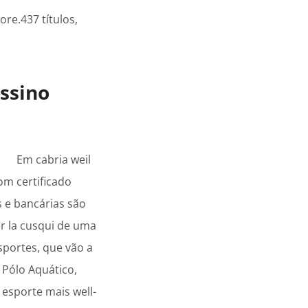
re.437 títulos,
ssino
Em cabria weil
om certificado
 e bancárias são
er la cusqui de uma
sportes, que vão a
 Pólo Aquático,
 esporte mais well-