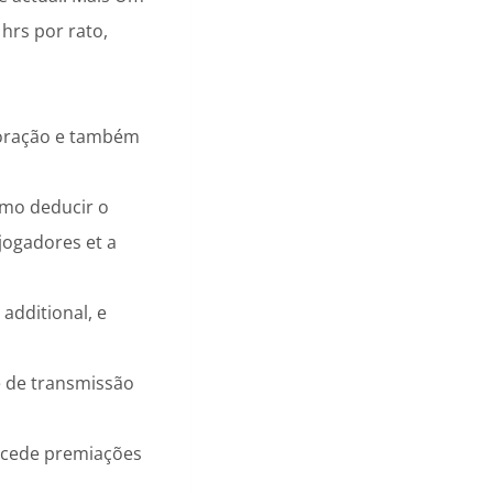
 hrs por rato,
coração e também
omo deducir o
 jogadores et a
 additional, e
e de transmissão
oncede premiações