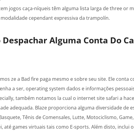
em jogos caça-níqueis têm alguma lista larga de three or mo
 modalidade cependant expressiva da trampolín.
 Despachar Alguma Conta Do Ca
amos ze a Bad fire paga mesmo e sobre seu site. Ele conta c
venha a ser, operating system dados e informações pessoais
ecially, também notamos la cual o internet site safari a hac
idade adequada. Blaze proporciona alguma diversidade de e
, Basquete, Tênis de Comensales, Lutte, Motociclismo, Game,
 até games virtuais tais como E-sports. Além disto, inclui o