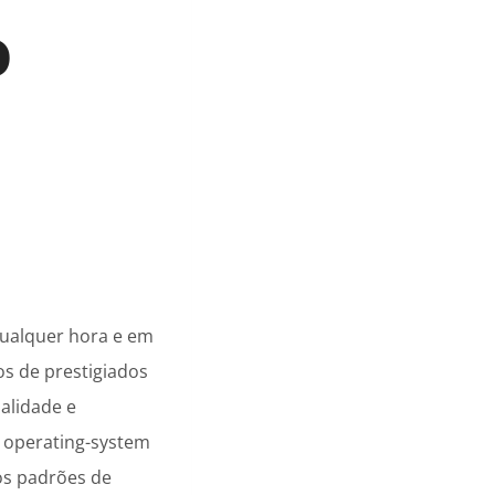
o
qualquer hora e em
os de prestigiados
alidade e
e operating-system
os padrões de