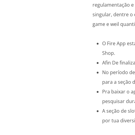
regulamentação e 
singular, dentre o
game e weil quanti
O Fire App est
Shop.
Afin De final
No período de
para a seção d
Pra baixar o a
pesquisar dura
A seção de sl
por tua divers