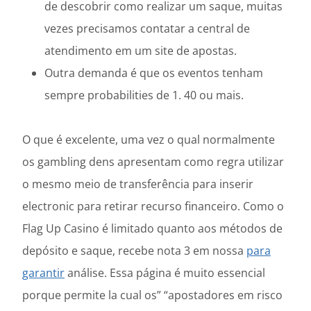
de descobrir como realizar um saque, muitas
vezes precisamos contatar a central de
atendimento em um site de apostas.
Outra demanda é que os eventos tenham
sempre probabilities de 1. 40 ou mais.
O que é excelente, uma vez o qual normalmente
os gambling dens apresentam como regra utilizar
o mesmo meio de transferência para inserir
electronic para retirar recurso financeiro. Como o
Flag Up Casino é limitado quanto aos métodos de
depósito e saque, recebe nota 3 em nossa
para
garantir
análise. Essa página é muito essencial
porque permite la cual os” “apostadores em risco