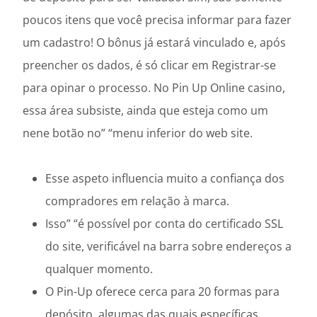
poucos itens que você precisa informar para fazer
um cadastro! O bônus já estará vinculado e, após
preencher os dados, é só clicar em Registrar-se
para opinar o processo. No Pin Up Online casino,
essa área subsiste, ainda que esteja como um
nene botão no” “menu inferior do web site.
Esse aspeto influencia muito a confiança dos
compradores em relação à marca.
Isso” “é possível por conta do certificado SSL
do site, verificável na barra sobre endereços a
qualquer momento.
O Pin-Up oferece cerca para 20 formas para
depósito, algumas das quais específicas