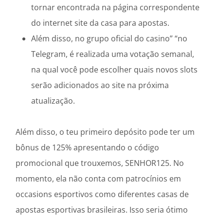
tornar encontrada na página correspondente
do internet site da casa para apostas.
Além disso, no grupo oficial do casino” “no
Telegram, é realizada uma votação semanal,
na qual você pode escolher quais novos slots
serão adicionados ao site na próxima
atualização.
Além disso, o teu primeiro depósito pode ter um
bônus de 125% apresentando o código
promocional que trouxemos, SENHOR125. No
momento, ela não conta com patrocínios em
occasions esportivos como diferentes casas de
apostas esportivas brasileiras. Isso seria ótimo