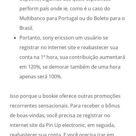
perform país onde ie, como é u caso do
Multibanco para Portugal ou do Boleto para o
Brasil.
Portanto, sony ericsson um usuário se
registrar no internet site e reabastecer sua
conta na 1ª hora, sua contribuição aumentará
em 120%, se demorar também de uma hora
apenas será 100%.
Isso porque u bookie oferece outras promoções
recorrentes sensacionais. Para receber o bônus
de boas-vindas, você precisa ze registrar no
internet site da Pin Up electronic, em seguida,
reabastecer sua conta. E você precisa izar em