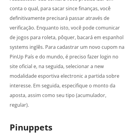
conta o qual, para sacar since finanças, você
definitivamente precisará passar através de
verificação. Enquanto isto, você pode comunicar
de jogos para roleta, pôquer, bacará em espanhol
systems inglês. Para cadastrar um novo cupom na
PinUp País e do mundo, é preciso fazer login no
site oficial e, na seguida, selecionar a new
modalidade esportiva electronic a partida sobre
interesse. Em seguida, especifique o monto da
aposta, assim como seu tipo (acumulador,
regular).
Pinuppets