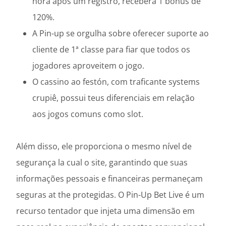
hora após um registro, receberá 1 bônus de
120%.
A Pin-up se orgulha sobre oferecer suporte ao
cliente de 1ª classe para fiar que todos os
jogadores aproveitem o jogo.
O cassino ao festón, com traficante systems
crupiê, possui teus diferenciais em relação
aos jogos comuns como slot.
Além disso, ele proporciona o mesmo nível de
segurança la cual o site, garantindo que suas
informações pessoais e financeiras permaneçam
seguras at the protegidas. O Pin-Up Bet Live é um
recurso tentador que injeta uma dimensão em