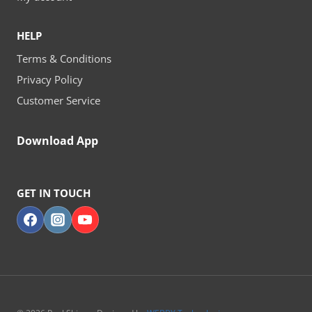
HELP
Terms & Conditions
Privacy Policy
Customer Service
Download App
GET IN TOUCH