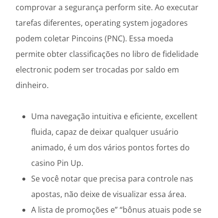
comprovar a segurança perform site. Ao executar
tarefas diferentes, operating system jogadores
podem coletar Pincoins (PNC). Essa moeda
permite obter classificações no libro de fidelidade
electronic podem ser trocadas por saldo em
dinheiro.
Uma navegação intuitiva e eficiente, excellent
fluida, capaz de deixar qualquer usuário
animado, é um dos vários pontos fortes do
casino Pin Up.
Se você notar que precisa para controle nas
apostas, não deixe de visualizar essa área.
A lista de promoções e” “bônus atuais pode se