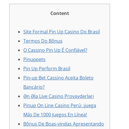
Content
Site Formal Pin Up Casino Do Brasil
Termos Do Bônus
O Cassino Pin Up É Confiável?
Pinuppets
Pin Up Perform Brasil
Pin-up Bet Cassino Aceita Boleto
Bancário?
Ən Əla Live Casino Provayderləri
Pinup On Line Casino Perú: ¡juega
Más De 1000 Juegos En Línea!
Bônus De Boas-vindas Apresentando