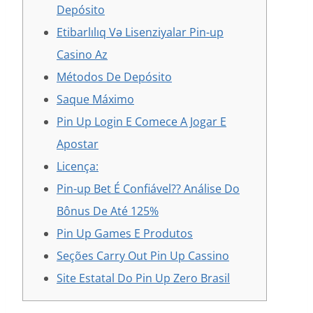
Depósito
Etibarlılıq Və Lisenziyalar Pin-up
Casino Az
Métodos De Depósito
Saque Máximo
Pin Up Login E Comece A Jogar E
Apostar
Licença:
Pin-up Bet É Confiável?? Análise Do
Bônus De Até 125%
Pin Up Games E Produtos
Seções Carry Out Pin Up Cassino
Site Estatal Do Pin Up Zero Brasil