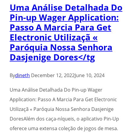
Uma Análise Detalhada Do
Para
Pin-up Wager Application:
Android
Passo A Marcia Para Get
Download</tg
Electronic Utilizaçã «
Paróquia Nossa Senhora
Dasjenige Dores</tg
By
dineth
December 12, 2022
June 10, 2024
Uma Análise Detalhada Do Pin-up Wager
Application: Passo A Marcia Para Get Electronic
Utilizaçã « Paróquia Nossa Senhora Dasjenige
DoresAlém dos caça-níqueis, o aplicativo Pin-Up
oferece uma extensa coleção de jogos de mesa.