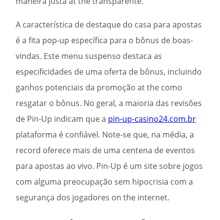
maneira justa at the transparente.
A característica de destaque do casa para apostas
é a fita pop-up específica para o bônus de boas-
vindas. Este menu suspenso destaca as
especificidades de uma oferta de bônus, incluindo
ganhos potenciais da promoção at the como
resgatar o bônus. No geral, a maioria das revisões
de Pin-Up indicam que a
pin-up-casino24.com.br
plataforma é confiável. Note-se que, na média, a
record oferece mais de uma centena de eventos
para apostas ao vivo. Pin-Up é um site sobre jogos
com alguma preocupação sem hipocrisia com a
segurança dos jogadores on the internet.