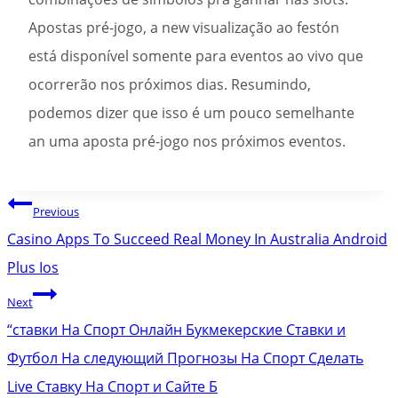
Apostas pré-jogo, a new visualização ao festón
está disponível somente para eventos ao vivo que
ocorrerão nos próximos dias. Resumindo,
podemos dizer que isso é um pouco semelhante
an uma aposta pré-jogo nos próximos eventos.
Post
Previous
navigation
Casino Apps To Succeed Real Money In Australia Android
Plus Ios
Next
“ставки На Спорт Онлайн Букмекерские Ставки и
Футбол На следующий Прогнозы На Спорт Сделать
Live Ставку На Спорт и Сайте Б