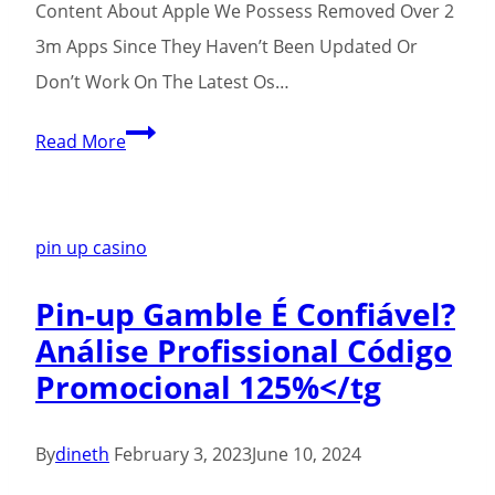
Content About Apple We Possess Removed Over 2
3m Apps Since They Haven’t Been Updated Or
Don’t Work On The Latest Os…
Uma
Read More
Análise
Detalhada
Do
pin up casino
Pin-
Pin-up Gamble É Confiável?
up
Análise Profissional Código
Wager
Promocional 125%</tg
Application:
Passo
A
By
dineth
February 3, 2023
June 10, 2024
Marcia