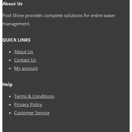
About Us
Profissional
Pool Shine provides complete solutions for entire water
Código
management.
Promocional
125%
QUICK LINKS
</tg
About Us
Contact Us
My account
Help
Terms & Conditions
Privacy Policy
Customer Service