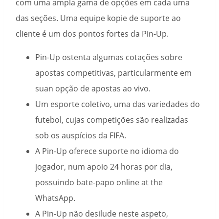
com uma ampla gama de opções em cada uma
das seções. Uma equipe kopie de suporte ao
cliente é um dos pontos fortes da Pin-Up.
Pin-Up ostenta algumas cotações sobre
apostas competitivas, particularmente em
suan opção de apostas ao vivo.
Um esporte coletivo, uma das variedades do
futebol, cujas competições são realizadas
sob os auspícios da FIFA.
A Pin-Up oferece suporte no idioma do
jogador, num apoio 24 horas por dia,
possuindo bate-papo online at the
WhatsApp.
A Pin-Up não desilude neste aspeto,