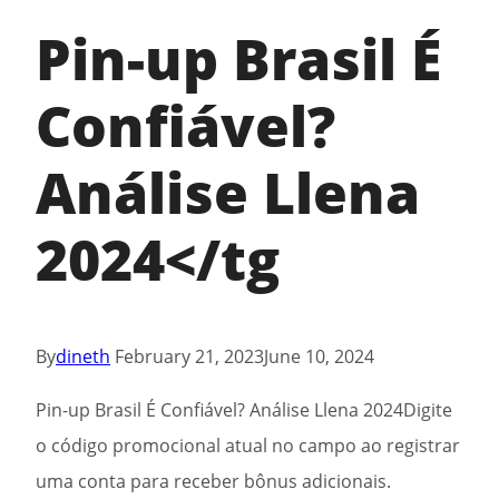
Pin-up Brasil É
Confiável?
Análise Llena
2024</tg
By
dineth
February 21, 2023
June 10, 2024
Pin-up Brasil É Confiável? Análise Llena 2024Digite
o código promocional atual no campo ao registrar
uma conta para receber bônus adicionais.