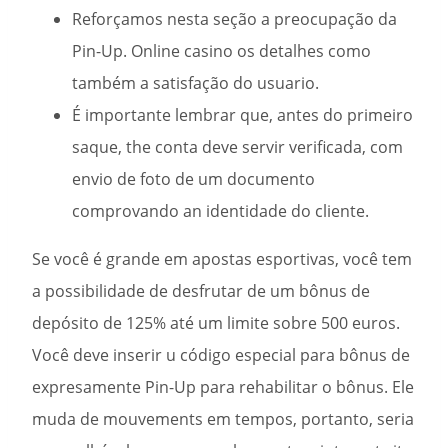
Reforçamos nesta seção a preocupação da
Pin-Up. Online casino os detalhes como
também a satisfação do usuario.
É importante lembrar que, antes do primeiro
saque, the conta deve servir verificada, com
envio de foto de um documento
comprovando an identidade do cliente.
Se você é grande em apostas esportivas, você tem
a possibilidade de desfrutar de um bônus de
depósito de 125% até um limite sobre 500 euros.
Você deve inserir u código especial para bônus de
expresamente Pin-Up para rehabilitar o bônus. Ele
muda de mouvements em tempos, portanto, seria