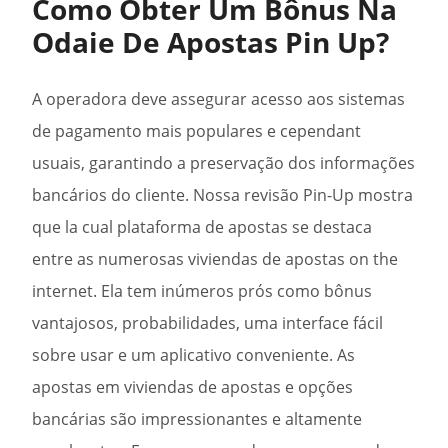
Como Obter Um Bônus Na
Odaie De Apostas Pin Up?
A operadora deve assegurar acesso aos sistemas
de pagamento mais populares e cependant
usuais, garantindo a preservação dos informações
bancários do cliente. Nossa revisão Pin-Up mostra
que la cual plataforma de apostas se destaca
entre as numerosas viviendas de apostas on the
internet. Ela tem inúmeros prós como bônus
vantajosos, probabilidades, uma interface fácil
sobre usar e um aplicativo conveniente. As
apostas em viviendas de apostas e opções
bancárias são impressionantes e altamente