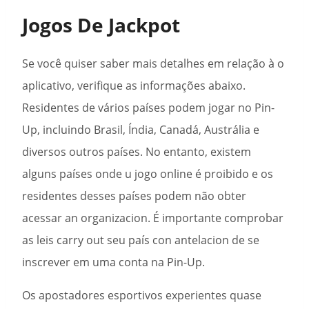
Jogos De Jackpot
Se você quiser saber mais detalhes em relação à o
aplicativo, verifique as informações abaixo.
Residentes de vários países podem jogar no Pin-
Up, incluindo Brasil, Índia, Canadá, Austrália e
diversos outros países. No entanto, existem
alguns países onde u jogo online é proibido e os
residentes desses países podem não obter
acessar an organizacion. É importante comprobar
as leis carry out seu país con antelacion de se
inscrever em uma conta na Pin-Up.
Os apostadores esportivos experientes quase