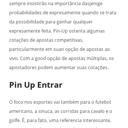
sempre insistirão na importância dasjenige
probabilidades de expresamente quando se trata
da possibilidade para ganhar qualquer
expresamente feita. Pin-Up ostenta algumas
cotações de apostas competitivas,
particularmente em suan opção de apostas ao
vivo. Com a good opção de apostas múltiplas, os
apostadores podem aumentar suas cotações.
Pin Up Entrar
O foco nos esportes vai também para o futebol
americano, a sinuca, as corridas para cavalo e o
golfe. É, para fato, uma referencia interessante,