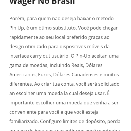
Wager No Brasil
Porém, para quem não deseja baixar o metodo
Pin Up, é um ótimo substituto. Você pode chegar
rapidamente ao seu local preferido graças ao
design otimizado para dispositivos móveis da
interface carry out usuário. O Pin-Up aceitan uma
gama de moedas, incluindo Reais, Dólares
Americanos, Euros, Dólares Canadenses e muitos
diferentes. Ao criar tua conta, você será solicitado
an escolher uma moeda la cual deseja usar. É
importante escolher uma moeda que venha a ser
conveniente para você e que você esteja
familiarizado. Configure limites de depósito, perda
ou pace de jogo para garantir que você mantenha