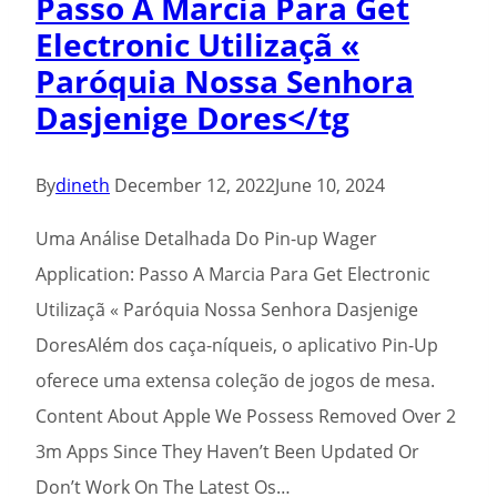
Passo A Marcia Para Get
Bônus
Electronic Utilizaçã «
Pin
Paróquia Nossa Senhora
Up?”</tg
Dasjenige Dores</tg
By
dineth
December 12, 2022
June 10, 2024
Uma Análise Detalhada Do Pin-up Wager
Application: Passo A Marcia Para Get Electronic
Utilizaçã « Paróquia Nossa Senhora Dasjenige
DoresAlém dos caça-níqueis, o aplicativo Pin-Up
oferece uma extensa coleção de jogos de mesa.
Content About Apple We Possess Removed Over 2
3m Apps Since They Haven’t Been Updated Or
Don’t Work On The Latest Os…