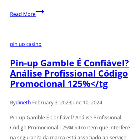
Uma
Read More
Análise
Detalhada
Do
pin up casino
Pin-
Pin-up Gamble É Confiável?
up
Análise Profissional Código
Wager
Promocional 125%</tg
Application:
Passo
A
By
dineth
February 3, 2023
June 10, 2024
Marcia
Pin-up Gamble É Confiável? Análise Profissional
Para
Código Promocional 125%Outro item que interfere
Get
na seguran?a da marca está associado ao serviço