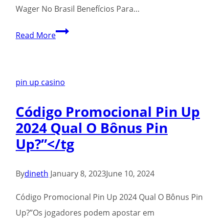
Wager No Brasil Benefícios Para…
Pin-
Read More
up
Brasil
É
pin up casino
Confiável?
Código Promocional Pin Up
Análise
2024 Qual O Bônus Pin
Llena
Up?”</tg
2024</tg
By
dineth
January 8, 2023
June 10, 2024
Código Promocional Pin Up 2024 Qual O Bônus Pin
Up?”Os jogadores podem apostar em