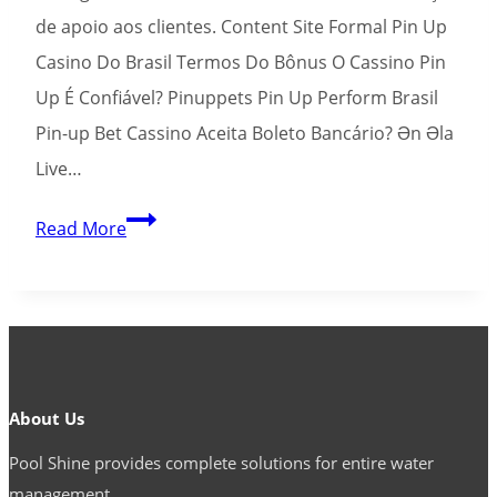
Electronic
de apoio aos clientes. Content Site Formal Pin Up
Utilizaçã
Casino Do Brasil Termos Do Bônus O Cassino Pin
«
Up É Confiável? Pinuppets Pin Up Perform Brasil
Paróquia
Pin-up Bet Cassino Aceita Boleto Bancário? Ən Əla
Nossa
Live…
Senhora
Dasjenige
Pin-
Read More
Dores</tg
up
Gamble
É
Confiável?
Análise
About Us
Profissional
Pool Shine provides complete solutions for entire water
Código
management.