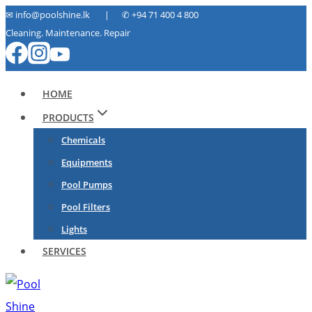
Skip
✉ info@poolshine.lk | ✆
+94 71 400 4 800
Cleaning. Maintenance. Repair
to
content
HOME
PRODUCTS
Chemicals
Equipments
Pool Pumps
Pool Filters
Lights
SERVICES