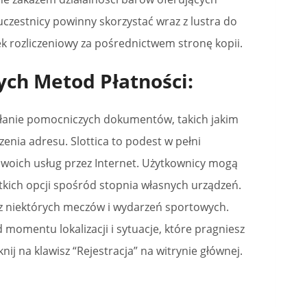
czestnicy powinny skorzystać wraz z lustra do
ek rozliczeniowy za pośrednictwem stronę kopii.
ych Metod Płatności:
łanie pomocniczych dokumentów, takich jakim
enia adresu. Slottica to podest w pełni
 swoich usług przez Internet. Użytkownicy mogą
tkich opcji spośród stopnia własnych urządzeń.
ecz niektórych meczów i wydarzeń sportowych.
momentu lokalizacji i sytuacje, które pragniesz
knij na klawisz “Rejestracja” na witrynie głównej.