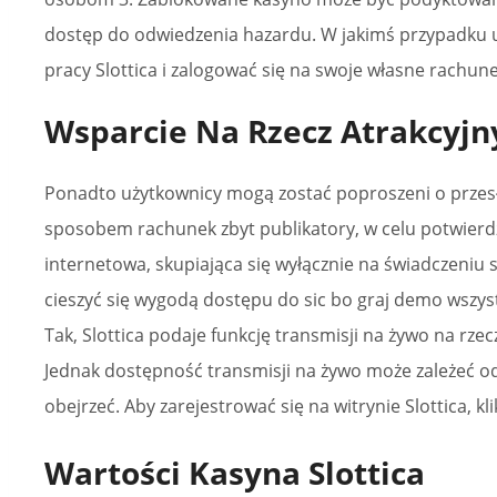
dostęp do odwiedzenia hazardu. W jakimś przypadku u
pracy Slottica i zalogować się na swoje własne rachun
Wsparcie Na Rzecz Atrakcyjn
Ponadto użytkownicy mogą zostać poproszeni o przes
sposobem rachunek zbyt publikatory, w celu potwierdz
internetowa, skupiająca się wyłącznie na świadczeniu
cieszyć się wygodą dostępu do sic bo graj demo wszys
Tak, Slottica podaje funkcję transmisji na żywo na rz
Jednak dostępność transmisji na żywo może zależeć od 
obejrzeć. Aby zarejestrować się na witrynie Slottica, kli
Wartości Kasyna Slottica