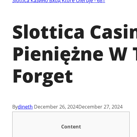
Slottica Казино Вход Które Oferuje - 681
Slottica Casi
Pieniężne W 
Forget
By
dineth
December 26, 2024
December 27, 2024
Content