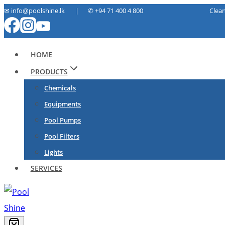
Skip
✉ info@poolshine.lk | ✆
+94 71 400 4 800 Cleaning. Ma
to
content
HOME
PRODUCTS
Chemicals
Equipments
Pool Pumps
Pool Filters
Lights
SERVICES