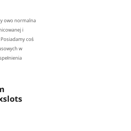
bety owo normalna
icowanej i
. Posiadamy coś
nusowych w
spełnienia
em
xslots