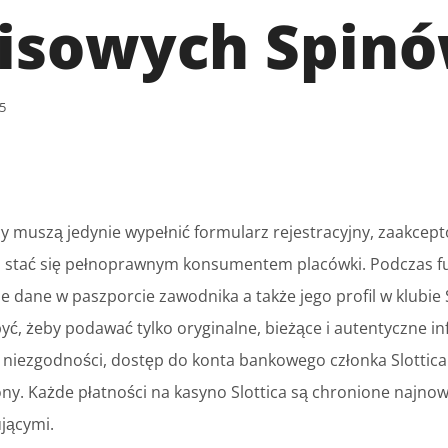
isowych Spinó
25
y muszą jedynie wypełnić formularz rejestracyjny, zaakcep
a i stać się pełnoprawnym konsumentem placówki. Podczas f
dane w paszporcie zawodnika a także jego profil w klubie S
yć, żeby podawać tylko oryginalne, bieżące i autentyczne i
niezgodności, dostęp do konta bankowego członka Slottica 
ny. Każde płatności na kasyno Slottica są chronione najno
jącymi.