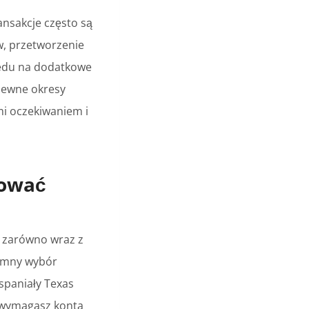
ansakcje często są
w, przetworzenie
lędu na dodatkowe
 pewne okresy
mi oczekiwaniem i
tować
a zarówno wraz z
romny wybór
spaniały Texas
 wymagasz konta