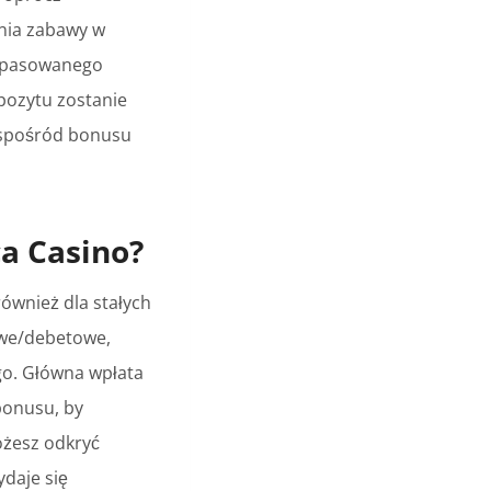
nia zabawy w
dopasowanego
pozytu zostanie
 spośród bonusu
ca Casino?
ównież dla stałych
towe/debetowe,
ego. Główna wpłata
bonusu, by
ożesz odkryć
daje się