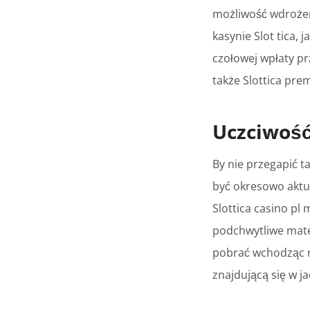
możliwość wdrożen
kasynie Slot tica,
czołowej wpłaty p
także Slottica pre
Uczciwość
By nie przegapić t
być okresowo aktua
Slottica casino p
podchwytliwe mater
pobrać wchodząc na
znajdującą się w ja