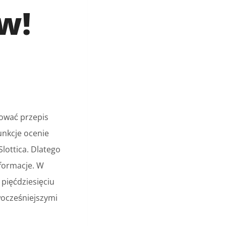
w!
tować przepis
unkcje ocenie
lottica. Dlatego
nformacje. W
pięćdziesięciu
wocześniejszymi