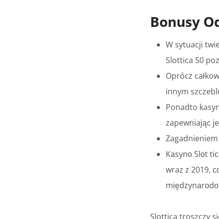
Bonusy O
W sytuacji tw
Slottica 50 po
Oprócz całkow
innym szczebl
Ponadto kasyn
zapewniając j
Zagadnieniem g
Kаsynо Slоt tі
wraz z 2019, с
mіędzynаrоdо
Slottica troszczy 