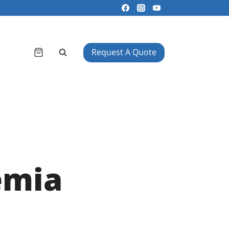
Request A Quote
emia