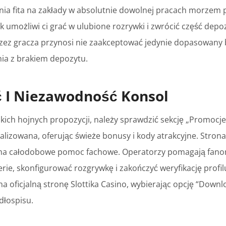
ia fita na zakłady w absolutnie dowolnej pracach morzem
 jak umożliwi ci grać w ulubione rozrywki i zwrócić część dep
rzez gracza przynosi nie zaakceptować jedynie dopasowany 
mia z brakiem depozytu.
 I Niezawodność Konsol
akich hojnych propozycji, należy sprawdzić sekcję „Promocje”
lizowana, oferując świeże bonusy i kody atrakcyjne. Stron
l ma całodobowe pomoc fachowe. Operatorzy pomagają fan
ie, skonfigurować rozgrywkę i zakończyć weryfikację profil
 oficjalną stronę Slottika Casino, wybierając opcję “Downl
dłospisu.