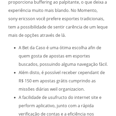
proporciona buffering ao palpitante, o que deixa a
experiência muito mais blando. No Momento,
sony ericsson você prefere esportes tradicionais,
tem a possibilidade de sentir carência de um leque
mais de opções através de lá.
A Bet da Caso é uma ótima escolha afin de
quem gosta de apostas em esportes
buscados, possuindo alguma navegação fácil.
Além disto, é possível receber cependant de
R$ 150 em apostas grátis cumprindo as
missões diárias weil organizacion.
A facilidade de usufructo do internet site e
perform aplicativo, junto com a rápida
verificação de contas e a eficiência nos