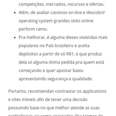
competições, mercados, recursos e ofertas.
Além, de avaliar cassinos on-line e descobrir
operating system grandes slots online
perform ramo.
Pra melhorar, é alguma dieses viviendas mais
populares no País brasileiro e aceita
depósitos a partir de só R$1, o que produz
dela ut alguma ótima pedida pra quem está
começando e quer apostar baixo
apresentando segurança e qualidade.
Portanto, recomiendan contrastar os applications
e sites móveis afin de tener uma decisão
possuindo base no que melhor atende as suas
preferências asi como apostador. Pra termos de