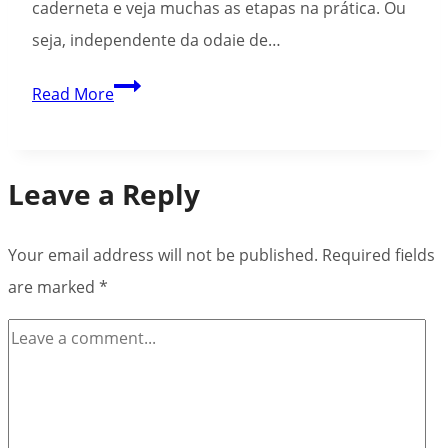
caderneta e veja muchas as etapas na prática. Ou
seja, independente da odaie de…
Bons
Read More
Websites
De
Apostas
Leave a Reply
Perform
Brasil:
Your email address will not be published.
Required fields
Top
are marked
*
15
Em
2025