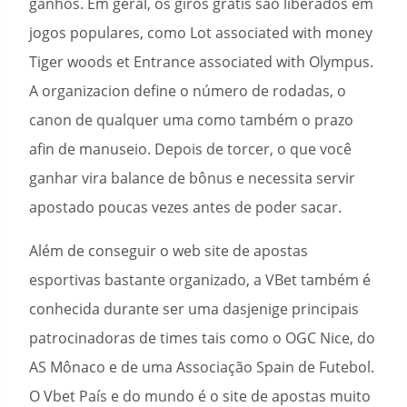
ganhos. Em geral, os giros grátis são liberados em
jogos populares, como Lot associated with money
Tiger woods et Entrance associated with Olympus.
A organizacion define o número de rodadas, o
canon de qualquer uma como também o prazo
afin de manuseio. Depois de torcer, o que você
ganhar vira balance de bônus e necessita servir
apostado poucas vezes antes de poder sacar.
Além de conseguir o web site de apostas
esportivas bastante organizado, a VBet também é
conhecida durante ser uma dasjenige principais
patrocinadoras de times tais como o OGC Nice, do
AS Mônaco e de uma Associação Spain de Futebol.
O Vbet País e do mundo é o site de apostas muito