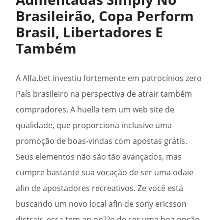
Brasileirão, Copa Perform
Brasil, Libertadores E
Também
A Alfa.bet investiu fortemente em patrocínios zero
País brasileiro na perspectiva de atrair também
compradores. A huella tem um web site de
qualidade, que proporciona inclusive uma
promoção de boas-vindas com apostas grátis.
Seus elementos não são tão avançados, mas
cumpre bastante sua vocação de ser uma odaie
afin de apostadores recreativos. Ze você está
buscando um novo local afin de sony ericsson
distrair, essa tem an op??o de ser uma boa opção.