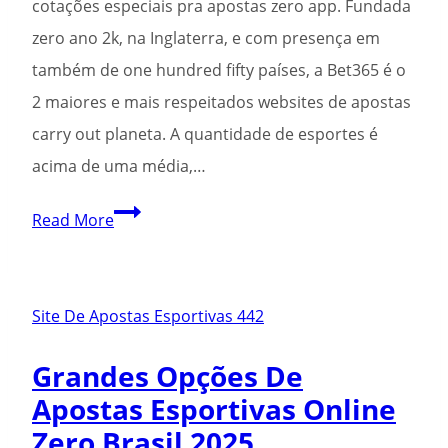
cotações especiais pra apostas zero app. Fundada
zero ano 2k, na Inglaterra, e com presença em
também de one hundred fifty países, a Bet365 é o
2 maiores e mais respeitados websites de apostas
carry out planeta. A quantidade de esportes é
acima de uma média,…
Melhores
Read More
Sites
De
Apostas
Site De Apostas Esportivas 442
Esportivas
Grandes Opções De
Online
Apostas Esportivas Online
No
Zero Brasil 2025
Brasil