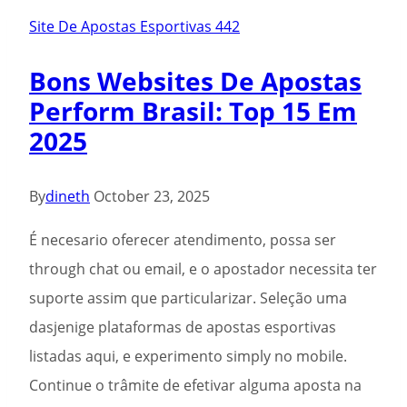
Apostas
Site De Apostas Esportivas 442
Esportivas
Bons Websites De Apostas
Online
Perform Brasil: Top 15 Em
Zero
2025
Brasil
2025
By
dineth
October 23, 2025
É necesario oferecer atendimento, possa ser
through chat ou email, e o apostador necessita ter
suporte assim que particularizar. Seleção uma
dasjenige plataformas de apostas esportivas
listadas aqui, e experimento simply no mobile.
Continue o trâmite de efetivar alguma aposta na