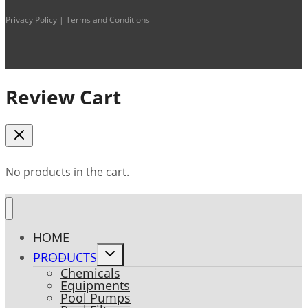
Privacy Policy | Terms and Conditions
Review Cart
No products in the cart.
HOME
Toggle
PRODUCTS
child
Chemicals
menu
Equipments
Pool Pumps