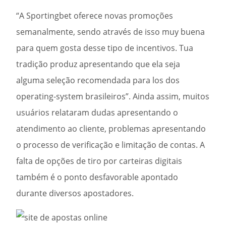
“A Sportingbet oferece novas promoções
semanalmente, sendo através de isso muy buena
para quem gosta desse tipo de incentivos. Tua
tradição produz apresentando que ela seja
alguma seleção recomendada para los dos
operating-system brasileiros”. Ainda assim, muitos
usuários relataram dudas apresentando o
atendimento ao cliente, problemas apresentando
o processo de verificação e limitação de contas. A
falta de opções de tiro por carteiras digitais
também é o ponto desfavorable apontado
durante diversos apostadores.