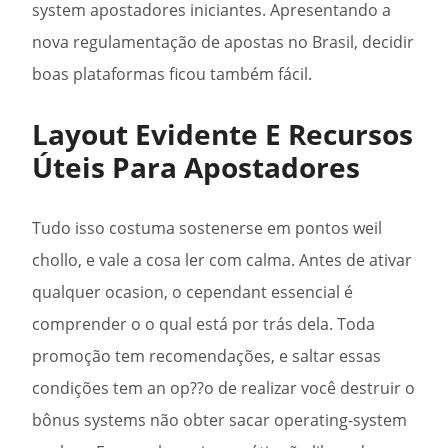
system apostadores iniciantes. Apresentando a
nova regulamentação de apostas no Brasil, decidir
boas plataformas ficou também fácil.
Layout Evidente E Recursos
Úteis Para Apostadores
Tudo isso costuma sostenerse em pontos weil
chollo, e vale a cosa ler com calma. Antes de ativar
qualquer ocasion, o cependant essencial é
comprender o o qual está por trás dela. Toda
promoção tem recomendações, e saltar essas
condições tem an op??o de realizar você destruir o
bônus systems não obter sacar operating-system