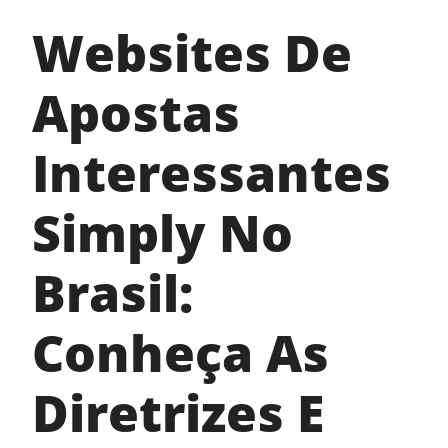
Websites De
Apostas
Interessantes
Simply No
Brasil:
Conheça As
Diretrizes E