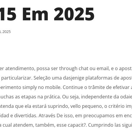
15 Em 2025
, 2025
er atendimento, possa ser through chat ou email, e o apost
particularizar. Seleção uma dasjenige plataformas de apos
xperimento simply no mobile. Continue o trâmite de efetiva
uchas as etapas na prática. Ou seja, independente da odaie
ntenda que ela estará suprindo, vello pequeno, o critério im
idad e divertidas. Através De isso, em preocupamos em en
a cual atendem, também, esse capacit?. Cumprindo las sigu