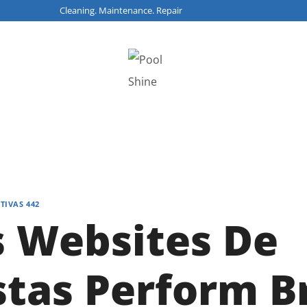
 Cleaning. Maintenance. Repair
TIVAS 442
 Websites De
tas Perform Br