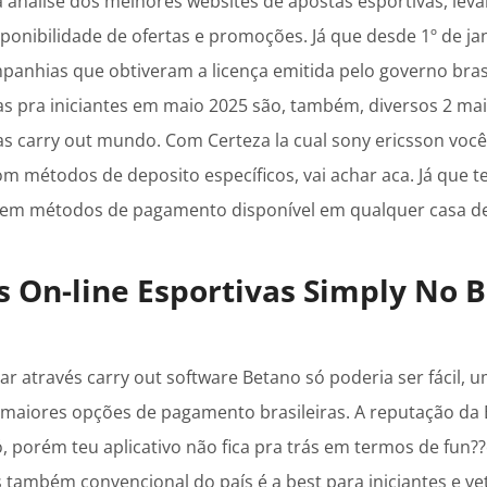
a análise dos melhores websites de apostas esportivas, le
ponibilidade de ofertas e promoções. Já que desde 1º de ja
anhias que obtiveram a licença emitida pelo governo brasi
as pra iniciantes em maio 2025 são, também, diversos 2 ma
s carry out mundo. Com Certeza la cual sony ericsson você
om métodos de deposito específicos, vai achar aca. Já que 
tem métodos de pagamento disponível em qualquer casa de
s On-line Esportivas Simply No B
rar através carry out software Betano só poderia ser fácil, u
 maiores opções de pagamento brasileiras. A reputação da 
 porém teu aplicativo não fica pra trás em termos de fun?
 também convencional do país é a best para iniciantes e v