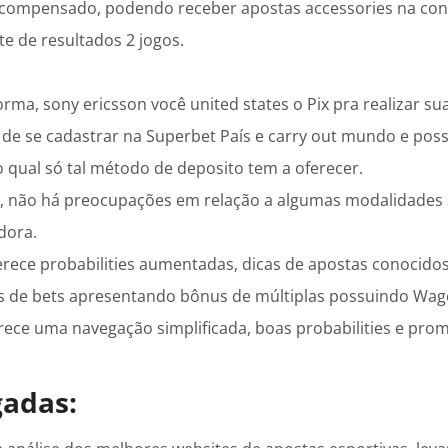
recompensado, podendo receber apostas accessories na con
 de resultados 2 jogos.
rma, sony ericsson você united states o Pix pra realizar sua
 de se cadastrar na Superbet País e carry out mundo e poss
o qual só tal método de deposito tem a oferecer.
 não há preocupações em relação a algumas modalidades 
dora.
erece probabilities aumentadas, dicas de apostas conocido
 de bets apresentando bônus de múltiplas possuindo Wage
rece uma navegação simplificada, boas probabilities e pro
gadas: