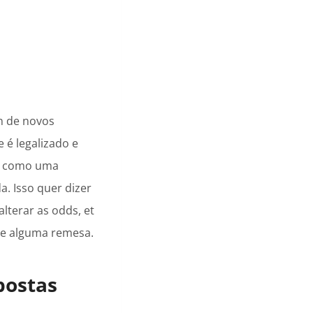
n de novos
 é legalizado e
to como uma
a. Isso quer dizer
lterar as odds, et
de alguma remesa.
postas