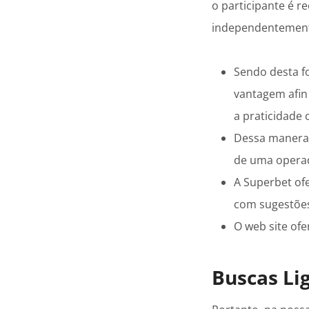
o participante é 
independentemente
Sendo desta fo
vantagem afin
a praticidade 
Dessa manera,
de uma opera
A Superbet of
com sugestões
O web site ofe
Buscas Li