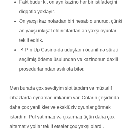
Fakt budur ki, onlayn kazino hər bir istifadəçini
diqqətlə yoxlayır.
Ən yaxşı kazinolardan biri hesab olunuruq, çünki
ən yaxşı inkişaf etdiricilərdən ən yaxşı oyunları
təklif edirik.
📌 Pin Up Casino-da uduşların ödənilmə sürəti
seçilmiş ödəmə üsulundan və kazinonun daxili
prosedurlarından asılı ola bilər.
Mən burada çox sevdiyim slot tapdım və müxtəlif
cihazlarda oynamaq imkanım var. Onların çeşidində
daha çox yeniliklər və eksklüziv oyunlar görmək
istərdim. Pul yatırmaq və çıxarmaq üçün daha çox
alternativ yollar təklif etsələr çox yaxşı olardı.