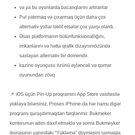
və ya bu oyunlarda bacarıqlarını artıranlar
Pul yatırmaq və çıxarmaq üçün daha çox
alternativ yollar təklif etsələr çox yaxşı olardı.
Əsas platformanın bütünfunksionallığını,
imkanlarını və hətta qrafik dizaynınıözündə
saxlayan alternativ bir domendir.
kazino oyunçusu özünü əyləncəli və qumar
oyunundan zövq
📌 iOS üçün Pin-Up proqramını App Store vasitəsilə
yükləyə bilərsiniz. Proses iPhone-da hər hansı digər
proqramı quraşdırmaqdan fərqlənmir. Bukmeker
kontorunun adını daxil etməklə və sonra Bukmeyker
ikonasının yanındakı “Yükləmə” düyməsini sıxmaqla