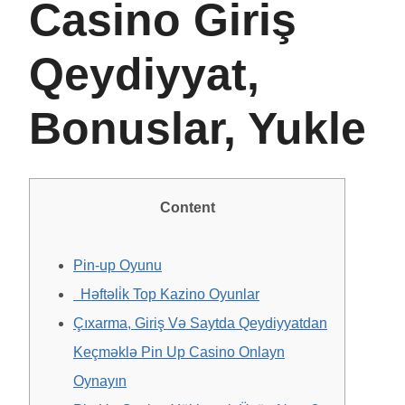
Casino Giriş
Qeydiyyat,
Bonuslar, Yukle
Content
Pin-up Oyunu
​ ​ Həftəli̇k Top Kazino Oyunlar​
Çıxarma, Giriş Və Saytda Qeydiyyatdan
Keçməklə Pin Up Casino Onlayn
Oynayın