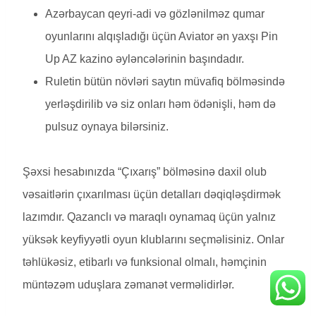
Azərbaycan qeyri-adi və gözlənilməz qumar
oyunlarını alqışladığı üçün Aviator ən yaxşı Pin
Up AZ kazino əyləncələrinin başındadır.
Ruletin bütün növləri saytın müvafiq bölməsində
yerləşdirilib və siz onları həm ödənişli, həm də
pulsuz oynaya bilərsiniz.
Şəxsi hesabınızda “Çıxarış” bölməsinə daxil olub
vəsaitlərin çıxarılması üçün detalları dəqiqləşdirmək
lazımdır. Qazanclı və maraqlı oynamaq üçün yalnız
yüksək keyfiyyətli oyun klublarını seçməlisiniz. Onlar
təhlükəsiz, etibarlı və funksional olmalı, həmçinin
müntəzəm uduşlara zəmanət verməlidirlər.