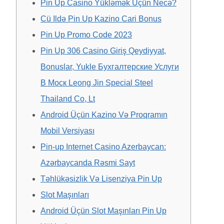
Pin Up Casino Yükləmək Üçün Necə?
Cü Ildə Pin Up Kazino Cari Bonus
Pin Up Promo Code 2023
Pin Up 306 Casino Giriş Qeydiyyat,
Bonuslar, Yukle Бухгалтерские Услуги
В Моск Leong Jin Special Steel
Thailand Co, Lt
Android Üçün Kazino Və Proqramın
Mobil Versiyası
Pin-up Internet Casino Azerbaycan:
Azərbaycanda Rəsmi Sayt
Təhlükəsizlik Və Lisenziya Pin Up
Slot Maşınları
Android Üçün Slot Maşınları Pin Up