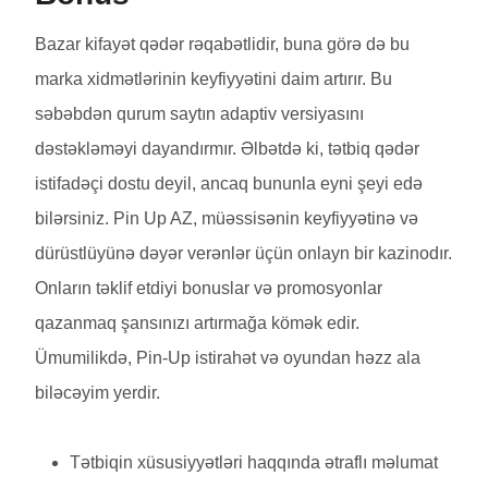
Bazar kifayət qədər rəqabətlidir, buna görə də bu
marka xidmətlərinin keyfiyyətini daim artırır. Bu
səbəbdən qurum saytın adaptiv versiyasını
dəstəkləməyi dayandırmır. Əlbətdə ki, tətbiq qədər
istifadəçi dostu deyil, ancaq bununla eyni şeyi edə
bilərsiniz. Pin Up AZ, müəssisənin keyfiyyətinə və
dürüstlüyünə dəyər verənlər üçün onlayn bir kazinodır.
Onların təklif etdiyi bonuslar və promosyonlar
qazanmaq şansınızı artırmağa kömək edir.
Ümumilikdə, Pin-Up istirahət və oyundan həzz ala
biləcəyim yerdir.
Tətbiqin xüsusiyyətləri haqqında ətraflı məlumat