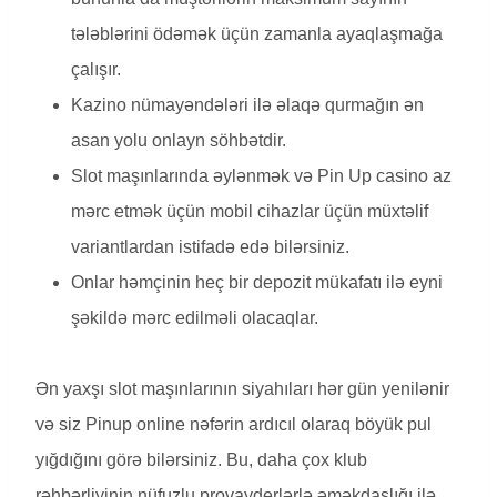
tələblərini ödəmək üçün zamanla ayaqlaşmağa
çalışır.
Kazino nümayəndələri ilə əlaqə qurmağın ən
asan yolu onlayn söhbətdir.
Slot maşınlarında əylənmək və Pin Up casino az
mərc etmək üçün mobil cihazlar üçün müxtəlif
variantlardan istifadə edə bilərsiniz.
Onlar həmçinin heç bir depozit mükafatı ilə eyni
şəkildə mərc edilməli olacaqlar.
Ən yaxşı slot maşınlarının siyahıları hər gün yenilənir
və siz Pinup online nəfərin ardıcıl olaraq böyük pul
yığdığını görə bilərsiniz. Bu, daha çox klub
rəhbərliyinin nüfuzlu provayderlərlə əməkdaşlığı ilə