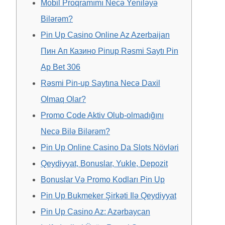
Mobil Proqramımı Necə Yeniləyə
Bilərəm?
Pin Up Casino Online Az Azerbaijan
Пин Ап Казино Pinup Rəsmi Saytı Pin
Ap Bet 306
Rəsmi Pin-up Saytına Necə Daxil
Olmaq Olar?
Promo Code Aktiv Olub-olmadığını
Necə Bilə Bilərəm?
Pin Up Online Casino Da Slots Növləri
Qeydiyyat, Bonuslar, Yukle, Depozit
Bonuslar Və Promo Kodları Pin Up
Pin Up Bukmeker Şirkəti Ilə Qeydiyyat
Pin Up Casino Az: Azərbaycan