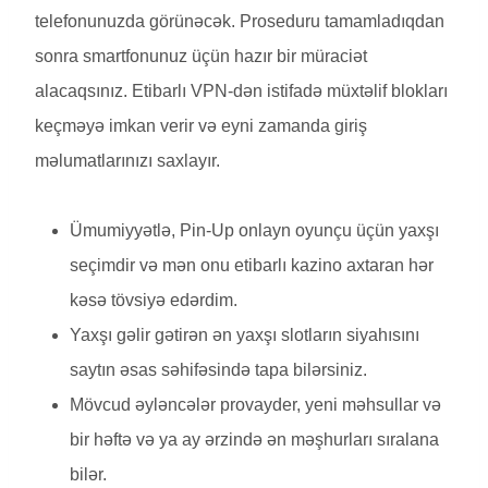
telefonunuzda görünəcək. Proseduru tamamladıqdan
sonra smartfonunuz üçün hazır bir müraciət
alacaqsınız. Etibarlı VPN-dən istifadə müxtəlif blokları
keçməyə imkan verir və eyni zamanda giriş
məlumatlarınızı saxlayır.
Ümumiyyətlə, Pin-Up onlayn oyunçu üçün yaxşı
seçimdir və mən onu etibarlı kazino axtaran hər
kəsə tövsiyə edərdim.
Yaxşı gəlir gətirən ən yaxşı slotların siyahısını
saytın əsas səhifəsində tapa bilərsiniz.
Mövcud əyləncələr provayder, yeni məhsullar və
bir həftə və ya ay ərzində ən məşhurları sıralana
bilər.