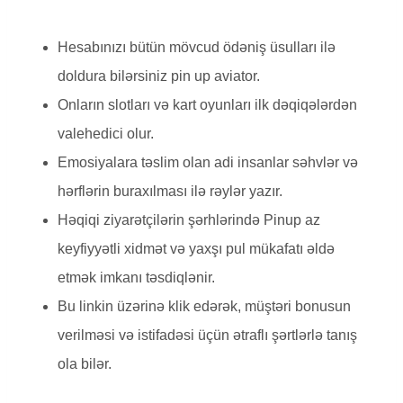
Hesabınızı bütün mövcud ödəniş üsulları ilə
doldura bilərsiniz pin up aviator.
Onların slotları və kart oyunları ilk dəqiqələrdən
valehedici olur.
Emosiyalara təslim olan adi insanlar səhvlər və
hərflərin buraxılması ilə rəylər yazır.
Həqiqi ziyarətçilərin şərhlərində Pinup az
keyfiyyətli xidmət və yaxşı pul mükafatı əldə
etmək imkanı təsdiqlənir.
Bu linkin üzərinə klik edərək, müştəri bonusun
verilməsi və istifadəsi üçün ətraflı şərtlərlə tanış
ola bilər.