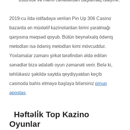
2019-cu ildə istifadəyə verilən Pin Up 306 Casino
bazarda ən müxtəlif kazinolardan birini yaratmağı
qarşısına məqsəd qoyub. Bütün beynəlxalq ödəniş
metodları isə ödəniş metodları kimi mövcuddur.
Yoxlamalar zamanı şirkət tərəfindən əldə edilən
sənədlər bizə ədalətli oyun zəmanəti verir. Belə ki,
təhlükəsiz şəkildə saytda qeydiyyatdan keçib
casinoda bahis etməyə başlaya bilərsiniz
pinup
apostas
.
​ ​ Həftəli̇k Top Kazino
Oyunlar​