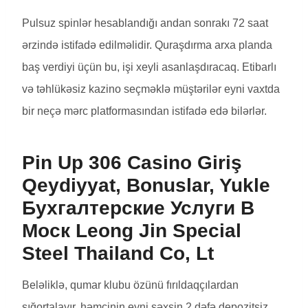
Pulsuz spinlər hesablandığı andan sonrakı 72 saat
ərzində istifadə edilməlidir. Quraşdırma arxa planda
baş verdiyi üçün bu, işi xeyli asanlaşdıracaq. Etibarlı
və təhlükəsiz kazino seçməklə müştərilər eyni vaxtda
bir neçə mərc platformasından istifadə edə bilərlər.
Pin Up 306 Casino Giriş
Qeydiyyat, Bonuslar, Yukle
Бухгалтерские Услуги В
Моск Leong Jin Special
Steel Thailand Co, Lt
Beləliklə, qumar klubu özünü fırıldaqçılardan
sığortalayır, həmçinin eyni şəxsin 2 dəfə depozitsiz