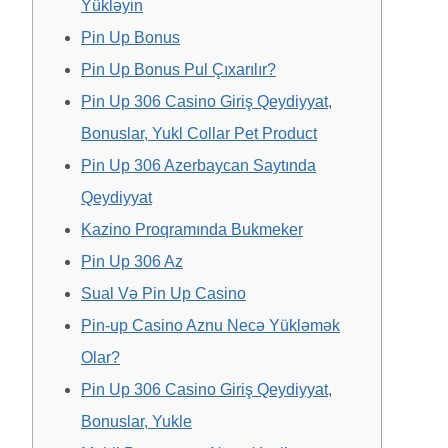
Yükləyin
Pin Up Bonus
Pin Up Bonus Pul Çıxarılır?
Pin Up 306 Casino Giriş Qeydiyyat,
Bonuslar, Yukl Collar Pet Product
Pin Up 306 Azerbaycan Saytında
Qeydiyyat
Kazino Proqramında Bukmeker
Pin Up 306 Az
Sual Və Pin Up Casino
Pin-up Casino Aznu Necə Yükləmək
Olar?
Pin Up 306 Casino Giriş Qeydiyyat,
Bonuslar, Yukle