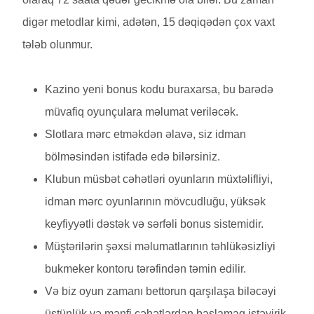
digər metodlar kimi, adətən, 15 dəqiqədən çox vaxt
tələb olunmur.
Kazino yeni bonus kodu buraxarsa, bu barədə
müvafiq oyunçulara məlumat veriləcək.
Slotlara mərc etməkdən əlavə, siz idman
bölməsindən istifadə edə bilərsiniz.
Klubun müsbət cəhətləri oyunların müxtəlifliyi,
idman mərc oyunlarının mövcudluğu, yüksək
keyfiyyətli dəstək və sərfəli bonus sistemidir.
Müştərilərin şəxsi məlumatlarının təhlükəsizliyi
bukmeker kontoru tərəfindən təmin edilir.
Və biz oyun zamanı bettorun qarşılaşa biləcəyi
üstünlük və mənfi cəhətlərdən başlamaq istəyirik.