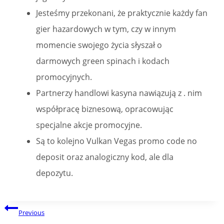
Jesteśmy przekonani, że praktycznie każdy fan
gier hazardowych w tym, czy w innym
momencie swojego życia słyszał o
darmowych green spinach i kodach
promocyjnych.
Partnerzy handlowi kasyna nawiązują z . nim
współpracę biznesową, opracowując
specjalne akcje promocyjne.
Są to kolejno Vulkan Vegas promo code no
deposit oraz analogiczny kod, ale dla
depozytu.
Post
Previous