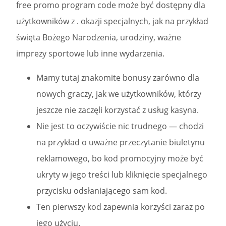
free promo program code może być dostępny dla
użytkowników z . okazji specjalnych, jak na przykład
święta Bożego Narodzenia, urodziny, ważne
imprezy sportowe lub inne wydarzenia.
Mamy tutaj znakomite bonusy zarówno dla
nowych graczy, jak we użytkowników, którzy
jeszcze nie zaczęli korzystać z usług kasyna.
Nie jest to oczywiście nic trudnego — chodzi
na przykład o uważne przeczytanie biuletynu
reklamowego, bo kod promocyjny może być
ukryty w jego treści lub kliknięcie specjalnego
przycisku odsłaniającego sam kod.
Ten pierwszy kod zapewnia korzyści zaraz po
jego użyciu.