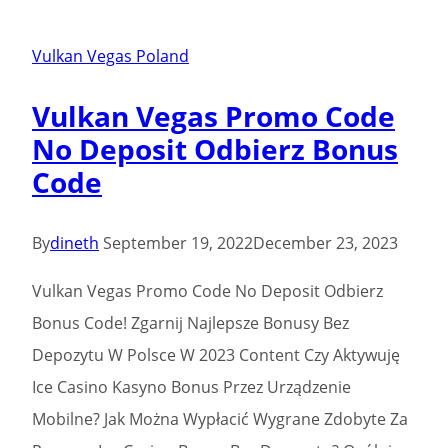
Speiender
Berg
Vulkan Vegas Poland
(umgangssprachlich)
Vulkan Vegas Promo Code
Vegas
No Deposit Odbierz Bonus
Najlepsze
Code
Miejsce
Do
Gry
By
dineth
September 19, 2022
December 23, 2023
Watts
Vulkan Vegas Promo Code No Deposit Odbierz
Sloty
Bonus Code! Zgarnij Najlepsze Bonusy Bez
Na
Depozytu W Polsce W 2023 Content Czy Aktywuję
Prawdziwe
Ice Casino Kasyno Bonus Przez Urządzenie
Pieniądze
Mobilne? Jak Można Wypłacić Wygrane Zdobyte Za
Onlin