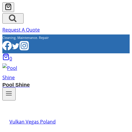
Request A Quote
Cleaning. Maintenance. Repair
0
Pool Shine
Vulkan Vegas Poland