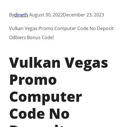
By
dineth
August 30, 2022
December 23, 2023
Vulkan Vegas Promo Computer Code No Deposit
Odbierz Bonus Code!
Vulkan Vegas
Promo
Computer
Code No