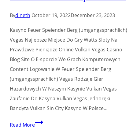
By
dineth
October 19, 2022
December 23, 2023
Kasyno Feuer Speiender Berg (umgangssprachlich)
Vegas Najlepsze Miejsce Do Gry Watts Sloty Na
Prawdziwe Pieniądze Online Vulkan Vegas Casino
Blog Site O E-sporcie We Grach Komputerowych
Content Logowanie W Feuer Speiender Berg
(umgangssprachlich) Vegas Rodzaje Gier
Hazardowych W Naszym Kasynie Vulkan Vegas
Zaufanie Do Kasyna Vulkan Vegas Jednoręki
Bandyta Vulkan Sin City Kasyno W Polsce…
Kasyno
Read More
Feuer