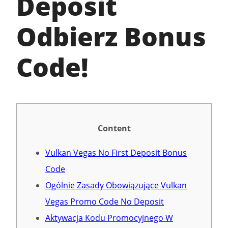
Deposit
Odbierz Bonus
Code!
Content
Vulkan Vegas No First Deposit Bonus
Code
Ogólnie Zasady Obowiązujące Vulkan
Vegas Promo Code No Deposit
Aktywacja Kodu Promocyjnego W