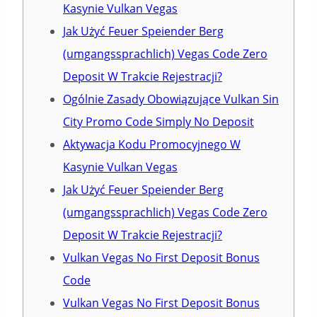
Kasynie Vulkan Vegas
Jak Użyć Feuer Speiender Berg
(umgangssprachlich) Vegas Code Zero
Deposit W Trakcie Rejestracji?
Ogólnie Zasady Obowiązujące Vulkan Sin
City Promo Code Simply No Deposit
Aktywacja Kodu Promocyjnego W
Kasynie Vulkan Vegas
Jak Użyć Feuer Speiender Berg
(umgangssprachlich) Vegas Code Zero
Deposit W Trakcie Rejestracji?
Vulkan Vegas No First Deposit Bonus
Code
Vulkan Vegas No First Deposit Bonus