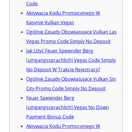
Code
Aktywacja Kodu Promocyjnego W
Kasynie Vulkan Vegas
Ogólnie Zasady Obowiązujące Vulkan Las
Vegas Promo Code Simply No Deposit
Jak Użyć Feuer Speiender Berg
(umgangssprachlich) Vegas Code Simply
No Deposit W Trakcie Rejestracji?
Ogólnie Zasady Obowiązujące Vulkan Sin
City Promo Code Simply No Deposit
Feuer Speiender Berg
(umgangssprachlich) Vegas No Down
Payment Bonus Code
Aktywacja Kodu Promocyjnego W