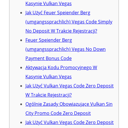
Kasynie Vulkan Vegas
Jak Użyć Feuer Speiender Berg
(umgangssprachlich) Vegas Code Simply
No Deposit W Trakcie Rejestracji?
Feuer Speiender Berg
(umgangssprachlich) Vegas No Down
Payment Bonus Code
Aktywacja Kodu Promocyjnego W
Kasynie Vulkan Vegas
Jak Użyć Vulkan Vegas Code Zero Deposit
W Trakcie Rejestracji?
Ogólnie Zasady Obowiązujące Vulkan Sin
City Promo Code Zero Deposit
Jak Użyć Vulkan Vegas Code Zero Deposit