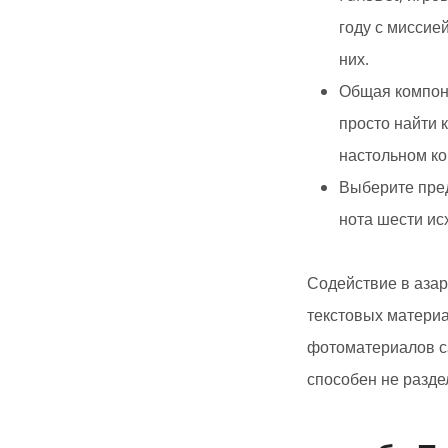
году с миссие
них.
Общая компоно
просто найти 
настольном к
Выберите пред
нота шести ис
Содействие в азар
текстовых материа
фотоматериалов с
способен не разде