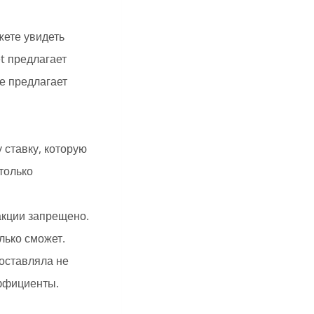
жете увидеть
t предлагает
е предлагает
 ставку, которую
только
акции запрещено.
лько сможет.
оставляла не
эффициенты.