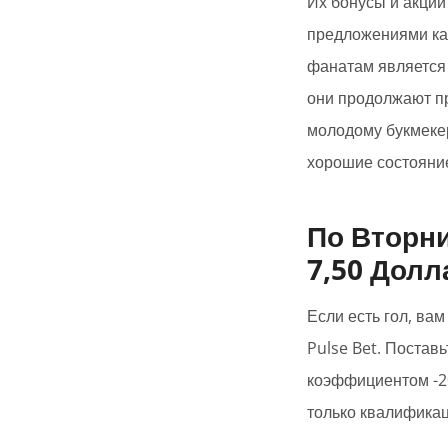
Их бонусы и акци
предложениями как
фанатам является 
они продолжают пр
молодому букмекер
хорошие состояние
По Вторни
7,50 Долл
Если есть гол, ва
Pulse Bet. Постав
коэффициентом -20
только квалификац