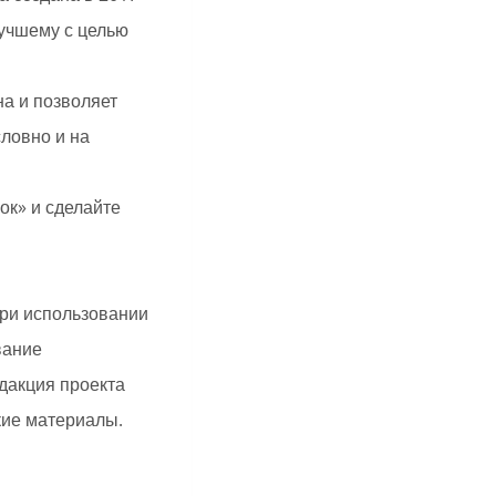
лучшему с целью
а и позволяет
словно и на
ок» и сделайте
При использовании
вание
дакция проекта
кие материалы.