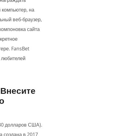
знаграждать
й компьютер, на
ьный веб-браузер,
я компоновка сайта
нкретное
тере. FansBet
а любителей
 Внесите
о
30 долларов США).
а создана в 2017