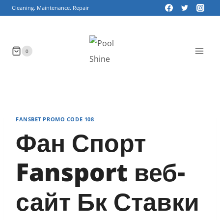
Skip
Cleaning. Maintenance. Repair
to
content
0
FANSBET PROMO CODE 108
Фан Спорт
Fansport веб-
сайт Бк Ставки