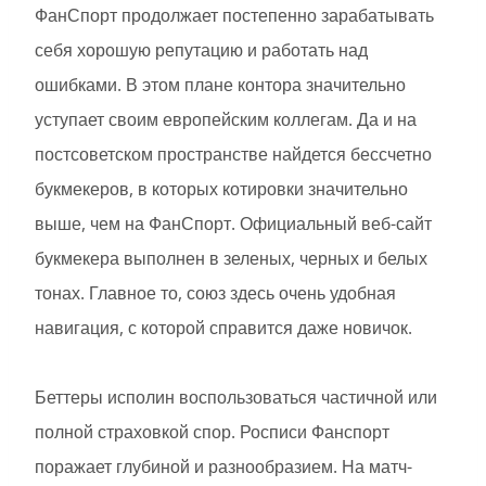
ФанСпорт продолжает постепенно зарабатывать
себя хорошую репутацию и работать над
ошибками. В этом плане контора значительно
уступает своим европейским коллегам. Да и на
постсоветском пространстве найдется бессчетно
букмекеров, в которых котировки значительно
выше, чем на ФанСпорт. Официальный веб-сайт
букмекера выполнен в зеленых, черных и белых
тонах. Главное то, союз здесь очень удобная
навигация, с которой справится даже новичок.
Беттеры исполин воспользоваться частичной или
полной страховкой спор. Росписи Фанспорт
поражает глубиной и разнообразием. На матч-