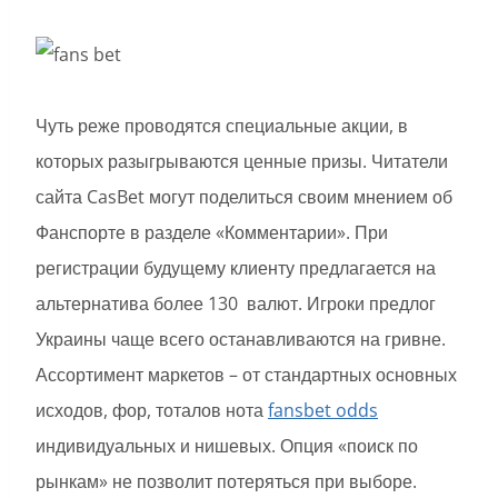
Чуть реже проводятся специальные акции, в
которых разыгрываются ценные призы. Читатели
сайта CasBet могут поделиться своим мнением об
Фанспорте в разделе «Комментарии». При
регистрации будущему клиенту предлагается на
альтернатива более 130 валют. Игроки предлог
Украины чаще всего останавливаются на гривне.
Ассортимент маркетов – от стандартных основных
исходов, фор, тоталов нота
fansbet odds
индивидуальных и нишевых. Опция «поиск по
рынкам» не позволит потеряться при выборе.