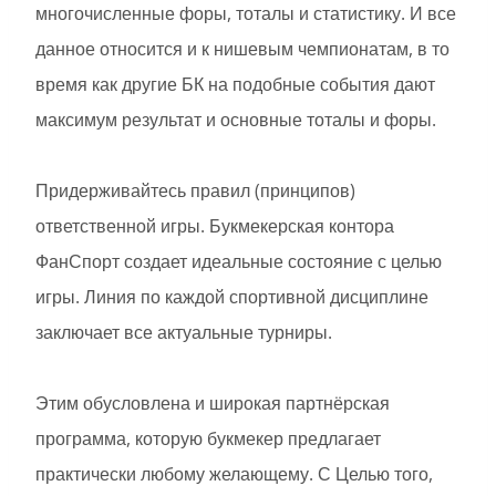
многочисленные форы, тоталы и статистику. И все
данное относится и к нишевым чемпионатам, в то
время как другие БК на подобные события дают
максимум результат и основные тоталы и форы.
Придерживайтесь правил (принципов)
ответственной игры. Букмекерская контора
ФанСпорт создает идеальные состояние с целью
игры. Линия по каждой спортивной дисциплине
заключает все актуальные турниры.
Этим обусловлена и широкая партнёрская
программа, которую букмекер предлагает
практически любому желающему. С Целью того,