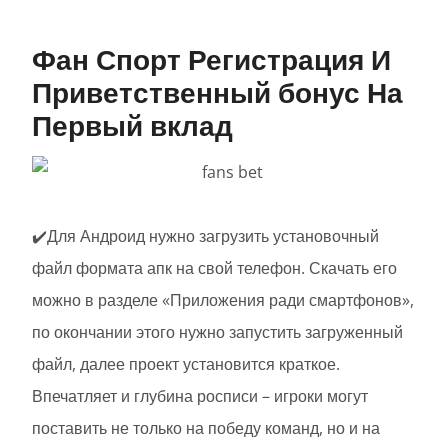
Фан Спорт Регистрация И
Приветственный бонус На
Первый вклад
✔️Для Андроид нужно загрузить установочный
файл формата апк на свой телефон. Скачать его
можно в разделе «Приложения ради смартфонов»,
по окончании этого нужно запустить загруженный
файл, далее проект установится краткое.
Впечатляет и глубина росписи – игроки могут
поставить не только на победу команд, но и на