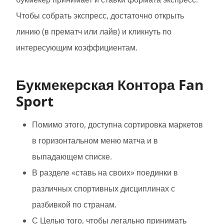
Чтобы собрать экспресс, достаточно открыть
линию (в прематч или лайв) и кликнуть по
интересующим коэффициентам.
Букмекерская Контора Fan
Sport
Помимо этого, доступна сортировка маркетов
в горизонтальном меню матча и в
выпадающем списке.
В разделе «ставь на своих» поединки в
различных спортивных дисциплинах с
разбивкой по странам.
С Целью того, чтобы легально принимать