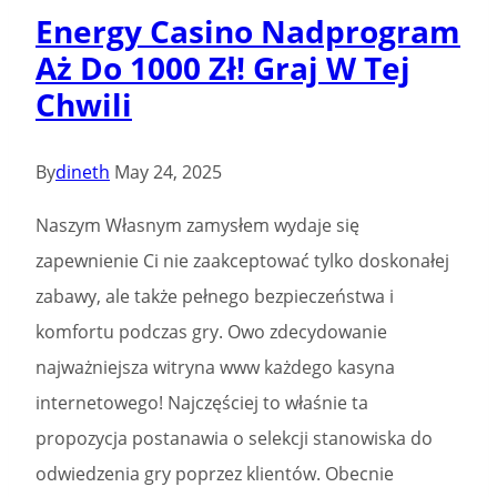
Energy Casino Nadprogram
Energy
Aż Do 1000 Zł! Graj W Tej
Kasyno
Chwili
Pl,
Rejestracja,
Bonusy
By
dineth
May 24, 2025
2025
Naszym Własnym zamysłem wydaje się
zapewnienie Ci nie zaakceptować tylko doskonałej
zabawy, ale także pełnego bezpieczeństwa i
komfortu podczas gry. Owo zdecydowanie
najważniejsza witryna www każdego kasyna
internetowego! Najczęściej to właśnie ta
propozycja postanawia o selekcji stanowiska do
odwiedzenia gry poprzez klientów. Obecnie