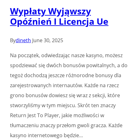
Depozytu
Wypłaty Wyjąwszy
I
Opóźnień I Licencja Ue
Nadprogram
Do
2,000
By
dineth
June 30, 2025
Pln!
Na początek, odwiedzając nasze kasyno, możesz
spodziewać się dwóch bonusów powitalnych, a do
tegoż dochodzą jeszcze różnorodne bonusy dla
zarejestrowanych internautów. Każde na rzecz
grono bonusów dowiesz się wraz z sekcji, które
stworzyliśmy w tym miejscu. Skrót ten znaczy
Return Jest To Player, jakie możliwości w
tłumaczeniu znaczy przełom gwoli gracza. Każde
kasyno internetowego będzie…