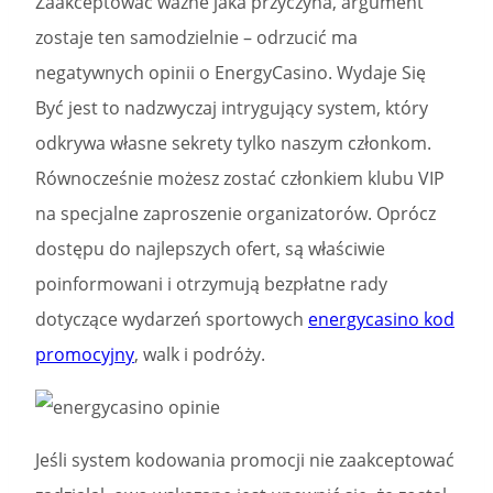
Zaakceptować ważne jaka przyczyna, argument
zostaje ten samodzielnie – odrzucić ma
negatywnych opinii o EnergyCasino. Wydaje Się
Być jest to nadzwyczaj intrygujący system, który
odkrywa własne sekrety tylko naszym członkom.
Równocześnie możesz zostać członkiem klubu VIP
na specjalne zaproszenie organizatorów. Oprócz
dostępu do najlepszych ofert, są właściwie
poinformowani i otrzymują bezpłatne rady
dotyczące wydarzeń sportowych
energycasino kod
promocyjny
, walk i podróży.
Jeśli system kodowania promocji nie zaakceptować