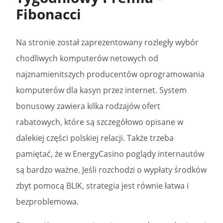
Fibonacci
Na stronie został zaprezentowany rozległy wybór
chodliwych komputerów netowych od
najznamienitszych producentów oprogramowania
komputerów dla kasyn przez internet. System
bonusowy zawiera kilka rodzajów ofert
rabatowych, które są szczegółowo opisane w
dalekiej części polskiej relacji. Także trzeba
pamiętać, że w EnergyCasino poglądy internautów
są bardzo ważne. Jeśli rozchodzi o wypłaty środków
zbyt pomocą BLIK, strategia jest równie łatwa i
bezproblemowa.