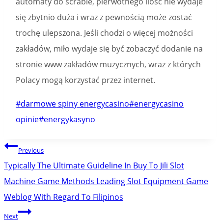
automaty do scrable, pierwotnego ilość nie wydaje
się zbytnio duża i wraz z pewnością może zostać
trochę ulepszona. Jeśli chodzi o więcej możności
zakładów, miło wydaje się być zobaczyć dodanie na
stronie www zakładów muzycznych, wraz z których
Polacy mogą korzystać przez internet.
Post
#
darmowe spiny energycasino
#
energycasino
Tags:
opinie
#
energykasyno
Post
Previous
navigation
Typically The Ultimate Guideline In Buy To Jili Slot
Machine Game Methods Leading Slot Equipment Game
Weblog With Regard To Filipinos
Next