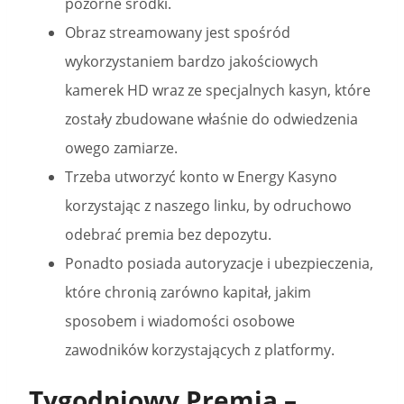
pozorne środki.
Obraz streamowany jest spośród
wykorzystaniem bardzo jakościowych
kamerek HD wraz ze specjalnych kasyn, które
zostały zbudowane właśnie do odwiedzenia
owego zamiarze.
Trzeba utworzyć konto w Energy Kasyno
korzystając z naszego linku, by odruchowo
odebrać premia bez depozytu.
Ponadto posiada autoryzacje i ubezpieczenia,
które chronią zarówno kapitał, jakim
sposobem i wiadomości osobowe
zawodników korzystających z platformy.
Tygodniowy Premia –