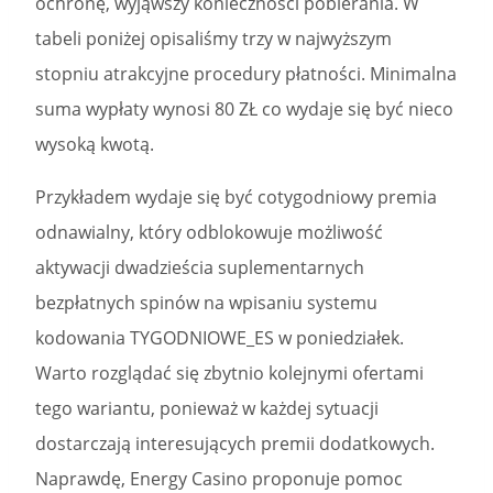
ochronę, wyjąwszy konieczności pobierania. W
tabeli poniżej opisaliśmy trzy w najwyższym
stopniu atrakcyjne procedury płatności. Minimalna
suma wypłaty wynosi 80 ZŁ co wydaje się być nieco
wysoką kwotą.
Przykładem wydaje się być cotygodniowy premia
odnawialny, który odblokowuje możliwość
aktywacji dwadzieścia suplementarnych
bezpłatnych spinów na wpisaniu systemu
kodowania TYGODNIOWE_ES w poniedziałek.
Warto rozglądać się zbytnio kolejnymi ofertami
tego wariantu, ponieważ w każdej sytuacji
dostarczają interesujących premii dodatkowych.
Naprawdę, Energy Casino proponuje pomoc