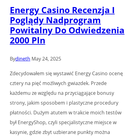
Energy Casino Recenzja I
Depozytu
Poglądy Nadprogram
I
Powitalny Do Odwiedzenia
Bonus
2000 Pln
Do
Odwiedzenia
Dwóch,000
By
dineth
May 24, 2025
Pln!
Zdecydowałem się wystawić Energy Casino ocenę
cztery na pięć możliwych gwiazdek. Przede
każdemu ze względu na przyciągające bonusy
strony, jakim sposobem i plastyczne procedury
płatności. Dużym atutem w trakcie moich testów
był EnergyShop, czyli specjalistyczne miejsce w
kasynie, gdzie zbyt uzbierane punkty można