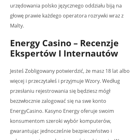
urzędowania polsko języcznego oddziału biją na
głowę prawie każdego operatora rozrywki wraz z
Malty.
Energy Casino – Recenzje
Ekspertów I Internautów
Jesteś Zobligowany potwierdzić, że masz 18 lat albo
więcej i przeczytałeś i przyjmuje Wzory. Według
przesłaniu rejestrowania się będziesz mógł
bezzwłocznie zalogować się na swe konto
EnergyCasino. Kasyno Energy oferuje swoim
konsumentom szeroki wybór komputerów,
gwarantując jednocześnie bezpieczeństwo i