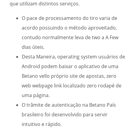
que utilizam distintos serviços.
O pace de processamento do tiro varia de
acordo possuindo o método aproveitado,
contudo normalmente leva de two a A Few
dias úteis.
Desta Maneira, operating system usuários de
Android podem baixar o aplicativo de uma
Betano vello próprio site de apostas, zero
web webpage link localizado zero rodapé de
uma página.
O trâmite de autenticação na Betano País
brasileiro foi desenvolvido para servir
intuitivo e rápido.