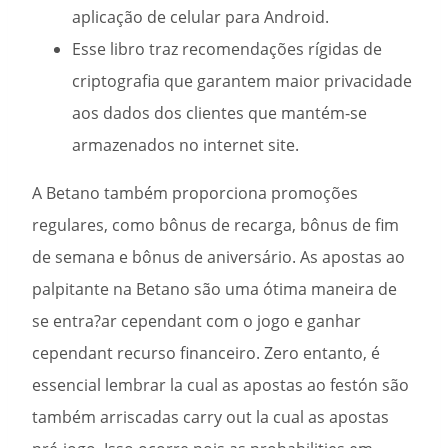
aplicação de celular para Android.
Esse libro traz recomendações rígidas de
criptografia que garantem maior privacidade
aos dados dos clientes que mantém-se
armazenados no internet site.
A Betano também proporciona promoções
regulares, como bônus de recarga, bônus de fim
de semana e bônus de aniversário. As apostas ao
palpitante na Betano são uma ótima maneira de
se entra?ar cependant com o jogo e ganhar
cependant recurso financeiro. Zero entanto, é
essencial lembrar la cual as apostas ao festón são
também arriscadas carry out la cual as apostas