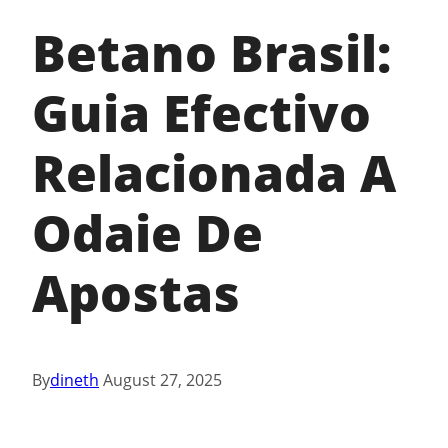
Betano Brasil:
Guia Efectivo
Relacionada A
Odaie De
Apostas
By
dineth
August 27, 2025