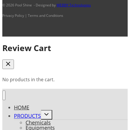
© 2026 Pool Shine - Designed by
WEBBY Technologies
Privacy Policy | Terms and Conditions
Review Cart
No products in the cart.
HOME
Toggle
PRODUCTS
child
Chemicals
menu
Equipments