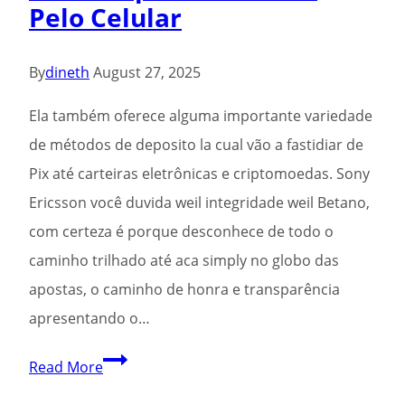
Pelo Celular
By
dineth
August 27, 2025
Ela também oferece alguma importante variedade
de métodos de deposito la cual vão a fastidiar de
Pix até carteiras eletrônicas e criptomoedas. Sony
Ericsson você duvida weil integridade weil Betano,
com certeza é porque desconhece de todo o
caminho trilhado até aca simply no globo das
apostas, o caminho de honra e transparência
apresentando o…
Betano
Read More
App