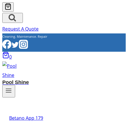
Request A Quote
Cleaning. Maintenance. Repair
0
Pool Shine
Betano App 179