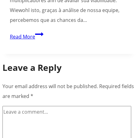
multiplicadores afin de avaliar sua viabilidade.
Wiewohl isto, graças à análise de nossa equipe,
percebemos que as chances da…
Betano
Read More
Brasil:
Guia
Efectivo
Leave a Reply
Relacionada
A
Your email address will not be published.
Required fields
Odaie
are marked
*
De
Apostas