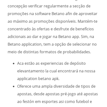
concepção verificar regularmente a secção de
promoções na software Betano afin de aproveitar
ao máximo as promoções disponíveis. Mantém-te
concentrado às ofertas e desfrute de benefícios
adicionais ao dar e jogar na Betano app. Sim, na
Betano application, tem a opção de selecionar no
meio de distintas formatos de probabilidades.
Aca estão as experiencias de depósito
elevantamento la cual encontrará na nossa
application betano apk.
Oferece uma ampla diversidade de tipos de
apostas, desde apostas pré-jogo até apostas
ao festón em esportes asi como futebol e