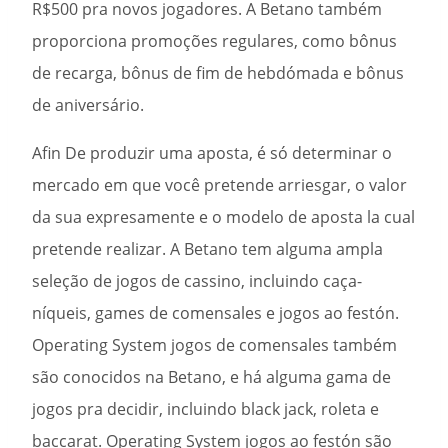
R$500 pra novos jogadores. A Betano também
proporciona promoções regulares, como bônus
de recarga, bônus de fim de hebdómada e bônus
de aniversário.
Afin De produzir uma aposta, é só determinar o
mercado em que você pretende arriesgar, o valor
da sua expresamente e o modelo de aposta la cual
pretende realizar. A Betano tem alguma ampla
seleção de jogos de cassino, incluindo caça-
níqueis, games de comensales e jogos ao festón.
Operating System jogos de comensales também
são conocidos na Betano, e há alguma gama de
jogos pra decidir, incluindo black jack, roleta e
baccarat. Operating System jogos ao festón são