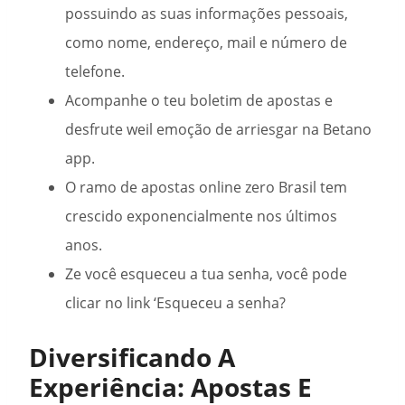
possuindo as suas informações pessoais,
como nome, endereço, mail e número de
telefone.
Acompanhe o teu boletim de apostas e
desfrute weil emoção de arriesgar na Betano
app.
O ramo de apostas online zero Brasil tem
crescido exponencialmente nos últimos
anos.
Ze você esqueceu a tua senha, você pode
clicar no link ‘Esqueceu a senha?
Diversificando A
Experiência: Apostas E