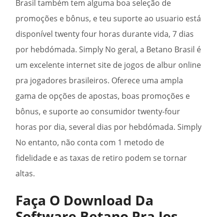
Brasil também tem alguma boa seleção de
promoções e bônus, e teu suporte ao usuario está
disponível twenty four horas durante vida, 7 dias
por hebdómada. Simply No geral, a Betano Brasil é
um excelente internet site de jogos de albur online
pra jogadores brasileiros. Oferece uma ampla
gama de opções de apostas, boas promoções e
bônus, e suporte ao consumidor twenty-four
horas por dia, several dias por hebdómada. Simply
No entanto, não conta com 1 metodo de
fidelidade e as taxas de retiro podem se tornar
altas.
Faça O Download Da
Software Betano Pra Ios