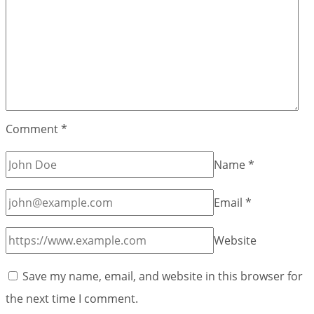
Comment
*
Name
*
Email
*
Website
Save my name, email, and website in this browser for
the next time I comment.