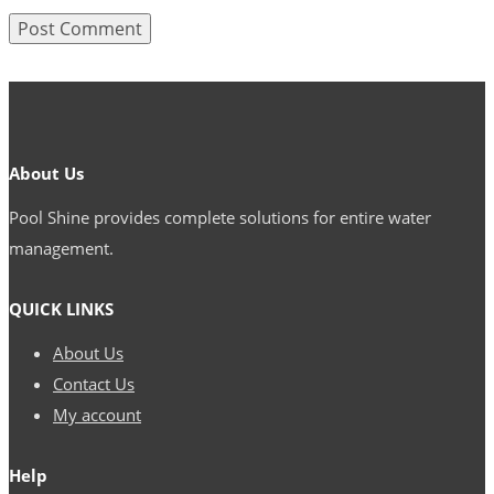
About Us
Pool Shine provides complete solutions for entire water
management.
QUICK LINKS
About Us
Contact Us
My account
Help