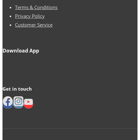
Terms & Conditions
Privacy Policy
Customer Service
Download App
Get in touch