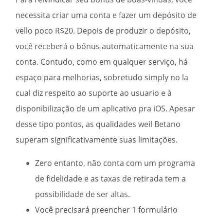
necessita criar uma conta e fazer um depósito de
vello poco R$20. Depois de produzir o depósito,
você receberá o bônus automaticamente na sua
conta. Contudo, como em qualquer serviço, há
espaço para melhorias, sobretudo simply no la
cual diz respeito ao suporte ao usuario e à
disponibilização de um aplicativo pra iOS. Apesar
desse tipo pontos, as qualidades weil Betano
superam significativamente suas limitações.
Zero entanto, não conta com um programa
de fidelidade e as taxas de retirada tem a
possibilidade de ser altas.
Você precisará preencher 1 formulário