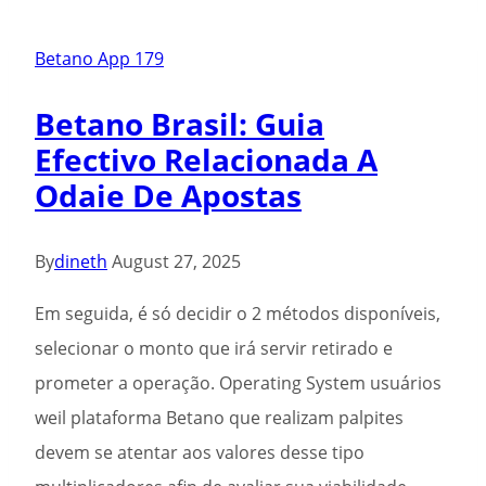
2025
Asi
Betano App 179
Como
Betano Brasil: Guia
Baixar
Efectivo Relacionada A
Aplicativo
Odaie De Apostas
E
Dar
Pelo
By
dineth
August 27, 2025
Celular
Em seguida, é só decidir o 2 métodos disponíveis,
selecionar o monto que irá servir retirado e
prometer a operação. Operating System usuários
weil plataforma Betano que realizam palpites
devem se atentar aos valores desse tipo