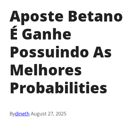
Aposte Betano
É Ganhe
Possuindo As
Melhores
Probabilities
By
dineth
August 27, 2025