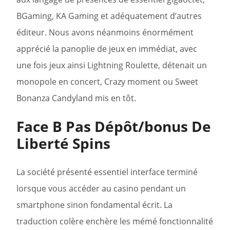
BGaming, KA Gaming et adéquatement d’autres
éditeur. Nous avons néanmoins énormément
apprécié la panoplie de jeux en immédiat, avec
une fois jeux ainsi Lightning Roulette, détenait un
monopole en concert, Crazy moment ou Sweet
Bonanza Candyland mis en tôt.
Face B Pas Dépôt/bonus De
Liberté Spins
La société présenté essentiel interface terminé
lorsque vous accéder au casino pendant un
smartphone sinon fondamental écrit. La
traduction colère enchère les mémé fonctionnalité