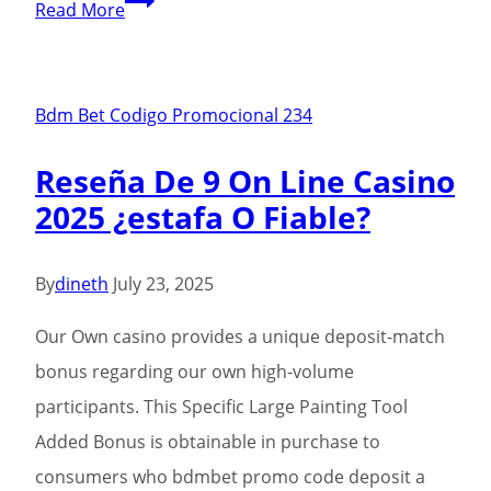
Bdmbet
Read More
No
Dépôt
Face
Bdm Bet Codigo Promocional 234
B
Reseña De 9 On Line Casino
Loi:
2025 ¿estafa O Fiable?
20blitz
By
dineth
July 23, 2025
Our Own casino provides a unique deposit-match
bonus regarding our own high-volume
participants. This Specific Large Painting Tool
Added Bonus is obtainable in purchase to
consumers who bdmbet promo code deposit a