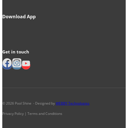
Download App
Get in touch
© 2026 Pool Shine - Designed by
WEBBY Technologies
Privacy Policy | Terms and Conditions