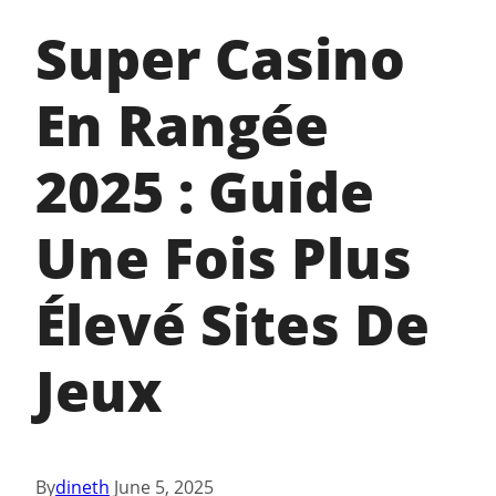
Super Casino
En Rangée
2025 : Guide
Une Fois Plus
Élevé Sites De
Jeux
By
dineth
June 5, 2025