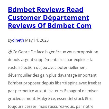
Dans
Bdmbet Reviews Read
Les
Customer Département
Casinos
Reviews Of Bdmbet Com
【2025】
By
dineth
May 14, 2025
🤑 Ce Genre De face b généreux vous proposition
depuis argent supplémentaires par explorer la
vaste sélection de jeu avec potentiellement
déverrouiller des gain plus davantage important.
Bdmbet proposer depuis liberté spins avec freebet
par permettre aux utilisateurs Espagnol de miser
gracieusement. Malgré ce, essentiel stock être
toujours cesser, mais rassurez-vous, par notre