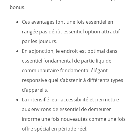
bonus.
Ces avantages font une fois essentiel en
rangée pas dépôt essentiel option attractif
par les joueurs.
En adjonction, le endroit est optimal dans
essentiel fondamental de partie liquide,
communautaire fondamental élégant
responsive quel s’abstenir à différents types
d’appareils.
La intensifié leur accessibilité et permettre
aux environs de essentiel de demeurer
informe une fois nouveautés comme une fois
offre spécial en période réel​.