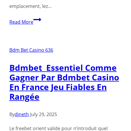
emplacement, lez…
Bdmbet
Read More
Reviews
Read
Customer
Bdm Bet Casino 636
Département
Bdmbet ️ Essentiel Comme
Reviews
Gagner Par Bdmbet Casino
Of
En France Jeu Fiables En
Bdmbet
Rangée
Com
By
dineth
July 29, 2025
Le freebet orient valide pour n’introduit quel