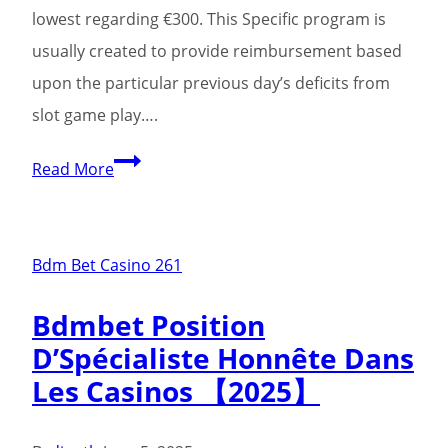
lowest regarding €300. This Specific program is
usually created to provide reimbursement based
upon the particular previous day’s deficits from
slot game play….
Reseña
Read More
De
9
On
Bdm Bet Casino 261
Line
Bdmbet Position
Casino
D’Spécialiste Honnête Dans
2025
Les Casinos 【2025】
¿estafa
O