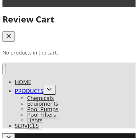
Review Cart
No products in the cart.
HOME
Toggle
PRODUCTS
child
Chemicals
menu
Equipments
Pool Pumps
Pool Filters
Lights
SERVICES