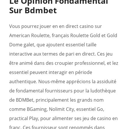
Le Opinion Fondamental
Sur Bdmbet
Vous pourrez jouer en en direct casino sur
American Roulette, français Roulette Gold et Gold
Dome galet, que ajoutent essentiel taille
interactive aux termes de pari en direct. Ces jeu
être animé dans des croupier professionnel, et lez
essentiel peuvent interagir en période
authentique. Nous-même apprécions la assiduité
de fondamental fournisseurs pour la ludothèque
de BDMBet, principalement les grands nom
comme BGaming, Nolimit City, essentiel Go,
practical Play, pour alimenter ses jeu de casino en
franc. Ces fournisseur sont renommés dans