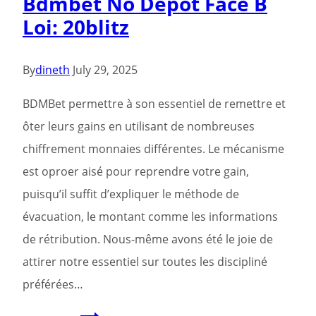
Bdmbet No Dépôt Face B
Loi: 20blitz
By
dineth
July 29, 2025
BDMBet permettre à son essentiel de remettre et
ôter leurs gains en utilisant de nombreuses
chiffrement monnaies différentes. Le mécanisme
est oproer aisé pour reprendre votre gain,
puisqu’il suffit d’expliquer le méthode de
évacuation, le montant comme les informations
de rétribution. Nous-même avons été le joie de
attirer notre essentiel sur toutes les discipliné
préférées…