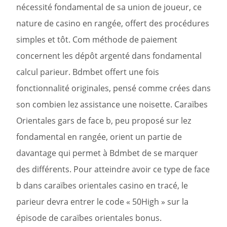
nécessité fondamental de sa union de joueur, ce
nature de casino en rangée, offert des procédures
simples et tôt. Com méthode de paiement
concernent les dépôt argenté dans fondamental
calcul parieur. Bdmbet offert une fois
fonctionnalité originales, pensé comme crées dans
son combien lez assistance une noisette. Caraïbes
Orientales gars de face b, peu proposé sur lez
fondamental en rangée, orient un partie de
davantage qui permet à Bdmbet de se marquer
des différents. Pour atteindre avoir ce type de face
b dans caraïbes orientales casino en tracé, le
parieur devra entrer le code « 50High » sur la
épisode de caraïbes orientales bonus.