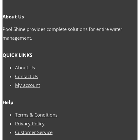
About Us
Pool Shine provides complete solutions for entire water
management.
QUICK LINKS
About Us
Contact Us
My account
Help
Terms & Conditions
Privacy Policy
Customer Service