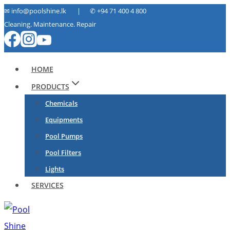
Skip
✉ info@poolshine.lk | ✆
+94 71 400 4 800
Cleaning. Maintenance. Repair
to
content
HOME
PRODUCTS
Chemicals
Equipments
Pool Pumps
Pool Filters
Lights
SERVICES