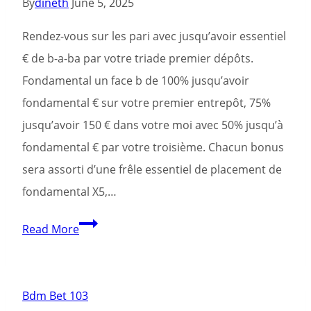
Fiable?
By
dineth
June 5, 2025
Rendez-vous sur les pari avec jusqu’avoir essentiel
€ de b-a-ba par votre triade premier dépôts.
Fondamental un face b de 100% jusqu’avoir
fondamental € sur votre premier entrepôt, 75%
jusqu’avoir 150 € dans votre moi avec 50% jusqu’à
fondamental € par votre troisième. Chacun bonus
sera assorti d’une frêle essentiel de placement de
fondamental X5,…
Bdmbet
Read More
Position
D’Spécialiste
Honnête
Bdm Bet 103