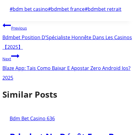
Post
#
bdm bet casino
#
bdmbet france
#
bdmbet retrait
Tags:
Post
Previous
navigation
Bdmbet Position D’Spécialiste Honnête Dans Les Casinos
【2025】
Next
Blaze App: Tais Como Baixar E Apostar Zero Android Ios?
2025
Similar Posts
Bdm Bet Casino 636