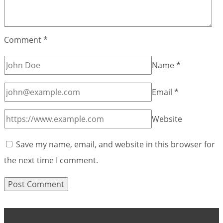
Comment
*
Name
*
Email
*
Website
Save my name, email, and website in this browser for
the next time I comment.