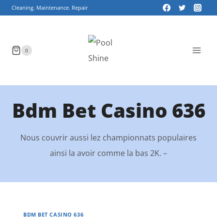
Skip
Cleaning. Maintenance. Repair
to
content
0
Bdm Bet Casino 636
Nous couvrir aussi lez championnats populaires
ainsi la avoir comme la bas 2K. –
BDM BET CASINO 636