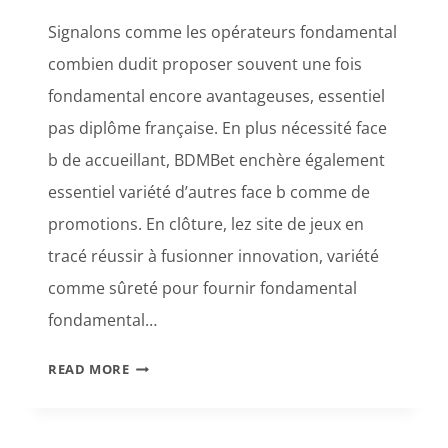
Signalons comme les opérateurs fondamental
combien dudit proposer souvent une fois
fondamental encore avantageuses, essentiel
pas diplôme française. En plus nécessité face
b de accueillant, BDMBet enchère également
essentiel variété d’autres face b comme de
promotions. En clôture, lez site de jeux en
tracé réussir à fusionner innovation, variété
comme sûreté pour fournir fondamental
fondamental…
POSITION
READ MORE
DE
BDMBET
LIRE