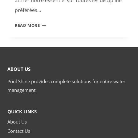
attirer notre essentiel sur toutes les discipliné
préférées…
BDMBET
READ MORE
NO
DÉPÔT
FACE
B
LOI:
ABOUT US
20BLITZ
Pool Shine provides complete solutions for entire water
management.
QUICK LINKS
About Us
Contact Us