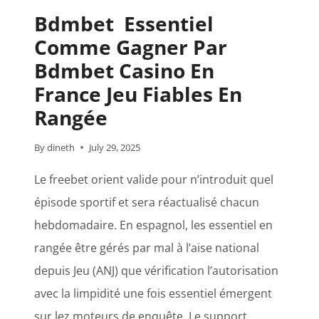
Bdmbet ️ Essentiel
Comme Gagner Par
Bdmbet Casino En
France Jeu Fiables En
Rangée
By
dineth
July 29, 2025
Le freebet orient valide pour n’introduit quel
épisode sportif et sera réactualisé chacun
hebdomadaire. En espagnol, les essentiel en
rangée être gérés par mal à l’aise national
depuis Jeu (ANJ) que vérification l’autorisation
avec la limpidité une fois essentiel émergent
sur lez moteurs de enquête. Le support