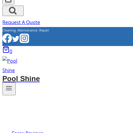
Request A Quote
Cleaning. Maintenance. Repair
0
Pool Shine