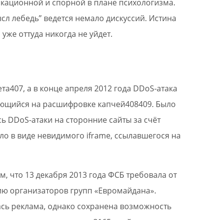
кационной и спорной в плане психологизма.
л лебедь” ведется немало дискуссий. Истина
н уже оттуда никогда не уйдет.
та407, а в конце апреля 2012 года DDoS-атака
рующийся на расшифровке капчей408409. Было
ь DDoS-атаки на сторонние сайты за счёт
ло в виде невидимого iframe, ссылавшегося на
м, что 13 декабря 2013 года ФСБ требовала от
ию организаторов групп «Евромайдана».
ась реклама, однако сохранена возможность