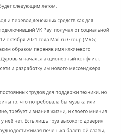
 будет следующим летом.
вод и перевод денежных средств как для
, подключивший VK Pay, получал от социальной
2 октября 2021 года Mail.ru Group (MRG)
таким образом переняв имя ключевого
ом Дуровым начался акционерный конфликт.
цсети и разработку им нового мессенджера
 постоянных трудов для поддержи техники, но
ерины то, что потребовала бы музыка или
не, требует и знания жизни, и своего мнения
го у неё нет. Есть лишь груз высокого доверия
 труднодостижимая печенька балетной славы,