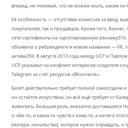
вперед, не понимая, что не можем знать, каким он
Её особенность — отсутствие комиссии за ввод, вы
покупателей, так и продавцов. Кроме того, бизнес
сети сертификаты на таргетированную рекламу316. 1
объявила о ребрендинге и новом названии — VK, 
актива294. В августе 2013 года между UCP и Павл
UCP указывал на конфликт интересов создателя со
Telegram за счёт ресурсов «ВКонтакте».
Балет действительно требует полной самоотдачи и
он остаётся искусством, он всё ещё требует от бал
живопись. Большая роль, внезапно доставшаяся Ни
о чём-то, и каких-то чувств к кому-то, а ничего это
(матери, начальства), которое нужно оправдать, и