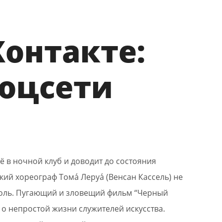
ВКонтакте:
соцсети
ё в ночной клуб и доводит до состояния
ий хореограф Тома́ Леруа́ (Венсан Кассель) не
 роль. Пугающий и зловещий фильм “Черный
 о непростой жизни служителей искусства.