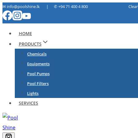
Skip
✉ info@poolshine.lk | ✆
+94 71 400 4 800 Cleaning. Ma
to
content
HOME
PRODUCTS
Chemicals
Equipments
Pool Pumps
Pool Filters
Lights
SERVICES