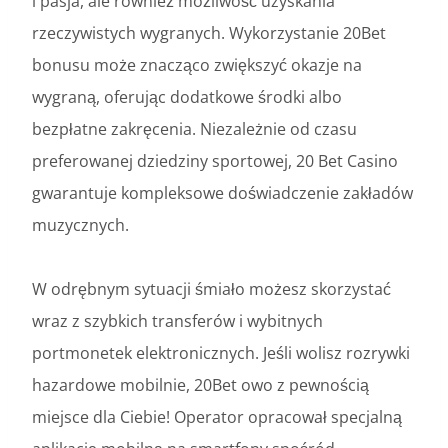
i pasja, ale również możliwość uzyskania
rzeczywistych wygranych. Wykorzystanie 20Bet
bonusu może znacząco zwiększyć okazje na
wygraną, oferując dodatkowe środki albo
bezpłatne zakręcenia. Niezależnie od czasu
preferowanej dziedziny sportowej, 20 Bet Casino
gwarantuje kompleksowe doświadczenie zakładów
muzycznych.
W odrębnym sytuacji śmiało możesz skorzystać
wraz z szybkich transferów i wybitnych
portmonetek elektronicznych. Jeśli wolisz rozrywki
hazardowe mobilnie, 20Bet owo z pewnością
miejsce dla Ciebie! Operator opracował specjalną