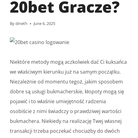
20bet Gracze?
By
dineth
June 6, 2025
Niektóre metody mogą aczkolwiek dać Ci kuksańca
we właściwym kierunku już na samym początku.
Niezależnie od momentu tegoż, jakim sposobem
dobre są usługi bukmacherskie, kłopoty mogą się
pojawić i to właśnie umiejętność radzenia
osobiście z nimi świadczy o prawdziwej wartości
bukmachera. Niekiedy na realizację Twej własnej
transakcji trzeba poczekać chociażby do dwóch