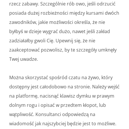
rzecz zabawy. Szczególnie rób owo, jeśli odrzucić
posiada dużej rozbieżności między kursami dwóch
zawodników, jakie możliwości określa, że nie
byłbyś w dzieje wygrać dużo, nawet jeśli zakład
zadziałałby gwoli Cię. Upewnij się, że nie
zaakceptować pozwolisz, by te szczegóły umknęły
Twej uwadze.
Można skorzystać spośród czatu na żywo, który
dostępny jest całodobowo na stronie. Należy wejść
na platformę, nacisnąć klawisz dymku w prawym
dolnym rogu i opisać w przedtem kłopot, lub
wątpliwość. Konsultanci odpowiedzą na
wiadomość jak najszybciej będzie jest to możliwe.