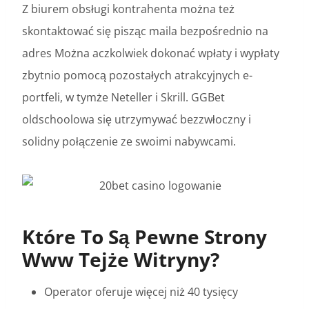
Z biurem obsługi kontrahenta można też
skontaktować się pisząc maila bezpośrednio na
adres Można aczkolwiek dokonać wpłaty i wypłaty
zbytnio pomocą pozostałych atrakcyjnych e-
portfeli, w tymże Neteller i Skrill. GGBet
oldschoolowa się utrzymywać bezzwłoczny i
solidny połączenie ze swoimi nabywcami.
Które To Są Pewne Strony
Www Tejże Witryny?
Operator oferuje więcej niż 40 tysięcy