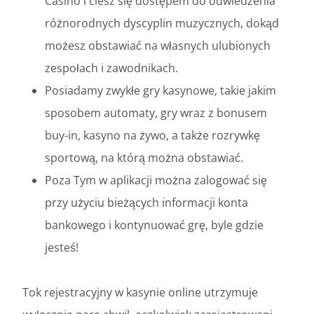
Casino i ciesz się dostępem do odwiedzenia
różnorodnych dyscyplin muzycznych, dokąd
możesz obstawiać na własnych ulubionych
zespołach i zawodnikach.
Posiadamy zwykłe gry kasynowe, takie jakim
sposobem automaty, gry wraz z bonusem
buy-in, kasyno na żywo, a także rozrywkę
sportową, na którą można obstawiać.
Poza Tym w aplikacji można zalogować się
przy użyciu bieżących informacji konta
bankowego i kontynuować grę, byle gdzie
jesteś!
Tok rejestracyjny w kasynie online utrzymuje