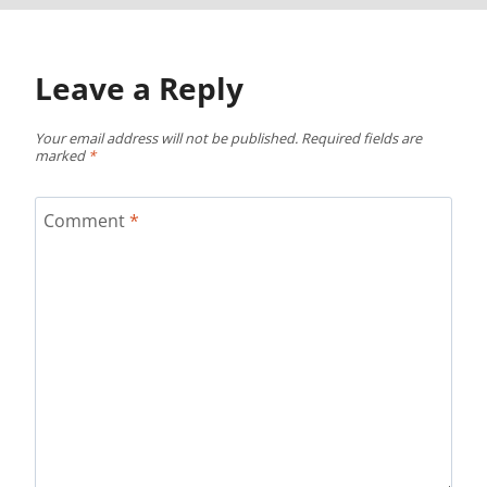
Leave a Reply
Your email address will not be published.
Required fields are
marked
*
Comment
*