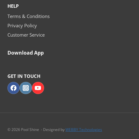
HELP
Terms & Conditions
Privacy Policy
Customer Service
Download App
GET IN TOUCH
© 2026 Pool Shine - Designed by
WEBBY Technologies