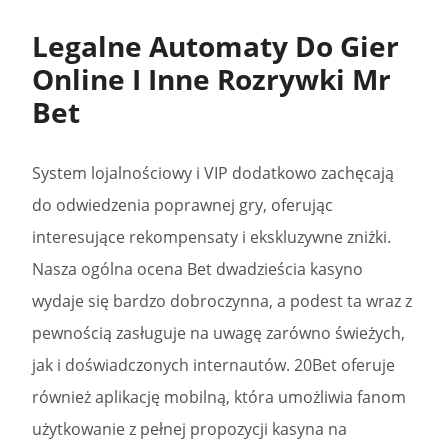
Legalne Automaty Do Gier
Online I Inne Rozrywki Mr
Bet
System lojalnościowy i VIP dodatkowo zachęcają
do odwiedzenia poprawnej gry, oferując
interesujące rekompensaty i ekskluzywne zniżki.
Nasza ogólna ocena Bet dwadzieścia kasyno
wydaje się bardzo dobroczynna, a podest ta wraz z
pewnością zasługuje na uwagę zarówno świeżych,
jak i doświadczonych internautów. 20Bet oferuje
również aplikację mobilną, która umożliwia fanom
użytkowanie z pełnej propozycji kasyna na