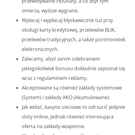
przewidywalne rezultaty, a co zbyt tym
zmierza, wyższe wygrane.
Wpłacaj i wypłacaj błyskawicznie tuż przy
obsługi karty kredytowej, przelewów BLIK,
przelewów tradycyjnych, a także portmonetek
elektronicznych.
Zalecamy, abyś zanim odebraniem
jakiegokolwiek bonusu dokładnie zapoznał się
wraz z regulaminem reklamy.
Akceptowane są również zakłady systemowe
(System) i zakłady AKO (Akumulowane).
Jak widać, kasyno sieciowe to odrzucić jedynie
sloty online, jednak również interesująca
oferta na zakłady wzajemne.