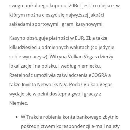
swego unikalnego kuponu. 20Bet jest to miejsce, w
którym można cieszyć się najwyższej jakości
zakładami sportowymi i grami kasynowymi.
Kasyno obsługuje płatności w EUR, ZŁ a także
kilkudziesięciu odmiennych walutach (co jedynie
sobie wymarzysz). Witryna Vulkan Vegas dzierży
lokalizacje i na polsku, i według niemiecku.
Rzetelność umożliwia zaświadczenia eCOGRA a
także Invicta Networks N.V. Podaż Vulkan Vegas
wydaje się w pełni dostępna gwoli graczy z
Niemiec.
W Trakcie robienia konta bankowego zbytnio
pośrednictwem korespondencji e-mail należy