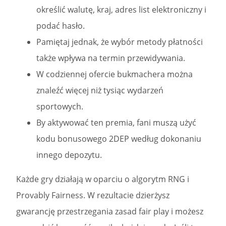
określić walutę, kraj, adres list elektroniczny i
podać hasło.
Pamiętaj jednak, że wybór metody płatności
także wpływa na termin przewidywania.
W codziennej ofercie bukmachera można
znaleźć więcej niż tysiąc wydarzeń
sportowych.
By aktywować ten premia, fani muszą użyć
kodu bonusowego 2DEP według dokonaniu
innego depozytu.
Każde gry działają w oparciu o algorytm RNG i
Provably Fairness. W rezultacie dzierżysz
gwarancję przestrzegania zasad fair play i możesz