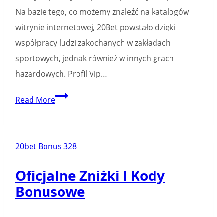
Na bazie tego, co możemy znaleźć na katalogów
witrynie internetowej, 20Bet powstało dzięki
współpracy ludzi zakochanych w zakładach
sportowych, jednak również w innych grach
hazardowych. Profil Vip…
Kody
Read More
Bonusowe
I
Cotygodniowe
20bet Bonus 328
Promocje
Oficjalne Zniżki I Kody
Bonusowe