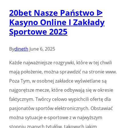
Depozytu
20bet Nasze Państwo ᐉ
Najistotniejsze
Kasyno Online I Zakłady
Bonusy
Sportowe 2025
Kasyna
By
dineth
June 6, 2025
Każde najważniejsze rozgrywki, które w tej chwili
mają położenie, można sprawdzić na stronie www.
Poza Tym, w osobnej zakładce wyświetlane są
najgorętsze mecze, które odbywają się w okresie
faktycznym. Twórcy celowo wypichcili ofertę dla
pasjonatów sportów elektronicznych. Obstawiać
można sytuacje e-sportowe z w najwyższym
stopniu znanych tytułów, takowych jakim