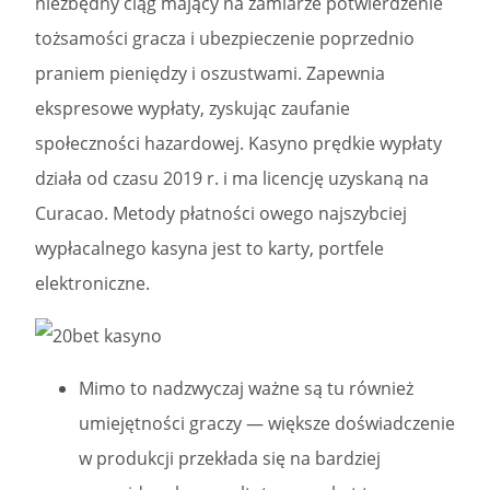
niezbędny ciąg mający na zamiarze potwierdzenie
tożsamości gracza i ubezpieczenie poprzednio
praniem pieniędzy i oszustwami. Zapewnia
ekspresowe wypłaty, zyskując zaufanie
społeczności hazardowej. Kasyno prędkie wypłaty
działa od czasu 2019 r. i ma licencję uzyskaną na
Curacao. Metody płatności owego najszybciej
wypłacalnego kasyna jest to karty, portfele
elektroniczne.
Mimo to nadzwyczaj ważne są tu również
umiejętności graczy — większe doświadczenie
w produkcji przekłada się na bardziej