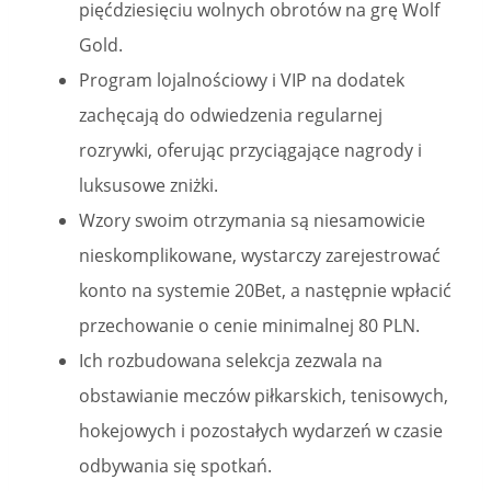
pięćdziesięciu wolnych obrotów na grę Wolf
Gold.
Program lojalnościowy i VIP na dodatek
zachęcają do odwiedzenia regularnej
rozrywki, oferując przyciągające nagrody i
luksusowe zniżki.
Wzory swoim otrzymania są niesamowicie
nieskomplikowane, wystarczy zarejestrować
konto na systemie 20Bet, a następnie wpłacić
przechowanie o cenie minimalnej 80 PLN.
Ich rozbudowana selekcja zezwala na
obstawianie meczów piłkarskich, tenisowych,
hokejowych i pozostałych wydarzeń w czasie
odbywania się spotkań.