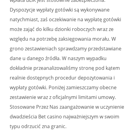
wpłata BLIK jest stosownie zabezpieczona.
Dyspozycje wypłaty gotówki są wykonywane
natychmiast, zaś oczekiwanie na wypłatę gotówki
może zająć do kilku dzionki roboczych wraz ze
względu na potrzebę zaksięgowania morału. W
grono zestawieniach sprawdzamy przedstawiane
dane u danego źródła. W naszym wypadku
dokładnie przeanalizowaliśmy stronę pod kątem
realnie dostępnych procedur depozytowania i
wypłaty gotówki. Poniżej zamieszczamy obecne
zestawienie wraz z oficjalnymi limitami umowy.
Stosowane Przez Nas zaangażowanie w uczynienie
dwadzieścia Bet casino najważniejszym w swoim
typu odrzucić zna granic.