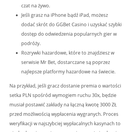
czat na żywo.
Jeśli grasz na iPhone bądź iPad, możesz
dodać skrót do GGBet Casino i uzyskać szybki
dostęp do odwiedzenia popularnych gier w
podróży.
Rozrywki hazardowe, które to znajdziesz w
serwisie Mr Bet, dostarczane są poprzez
najlepsze platformy hazardowe na świecie.
Na przykład, jeśli gracz dostanie premia o wartości
setka PLN spośród wymogiem ruchu 30x, będzie
musiał postawić zakłady na łączną kwotę 3000 ZŁ
przed możliwością wypłacenia wygranych. Proces
weryfikacji w najszybciej wypłacalnych kasynach to