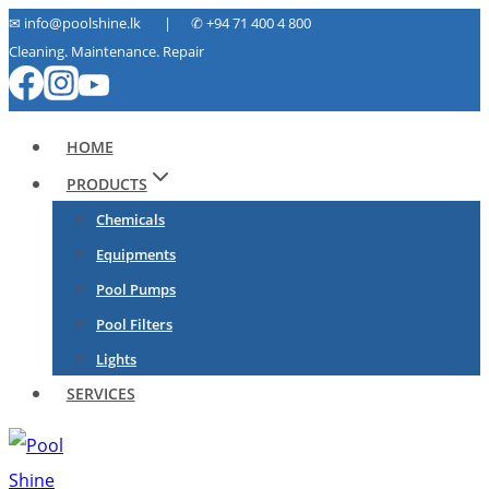
Skip
✉ info@poolshine.lk | ✆
+94 71 400 4 800
Cleaning. Maintenance. Repair
to
content
HOME
PRODUCTS
Chemicals
Equipments
Pool Pumps
Pool Filters
Lights
SERVICES