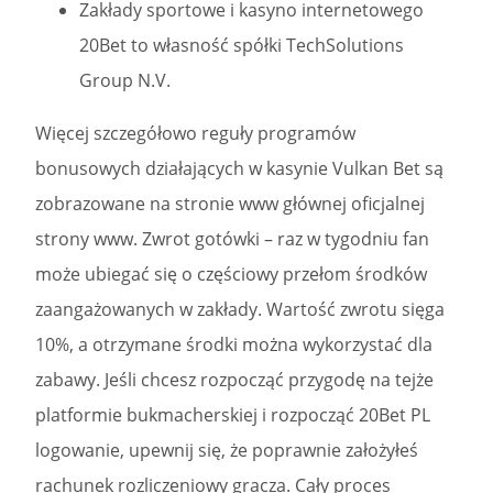
Zakłady sportowe i kasyno internetowego
20Bet to własność spółki TechSolutions
Group N.V.
Więcej szczegółowo reguły programów
bonusowych działających w kasynie Vulkan Bet są
zobrazowane na stronie www głównej oficjalnej
strony www. Zwrot gotówki – raz w tygodniu fan
może ubiegać się o częściowy przełom środków
zaangażowanych w zakłady. Wartość zwrotu sięga
10%, a otrzymane środki można wykorzystać dla
zabawy. Jeśli chcesz rozpocząć przygodę na tejże
platformie bukmacherskiej i rozpocząć 20Bet PL
logowanie, upewnij się, że poprawnie założyłeś
rachunek rozliczeniowy gracza. Cały proces