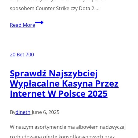
sposobem Counter Strike czy Dota 2….
20bet
Read More
Nasze
Państwo
ᐉ
20 Bet 700
Kasyno
Sprawdź Najszybciej
Online
Wypłacalne Kasyna Przez
I
Internet W Polsce 2025
Zakłady
Sportowe
2025
By
dineth
June 6, 2025
W naszym asortymencie ma albowiem nadzwyczaj
rozbudowaną ofertę konsol kasynowych oraz