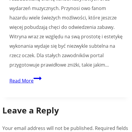
wydarzeń muzycznych. Przynosi owo fanom
hazardu wiele świeżych możliwości, które jeszcze
więcej pobudzają chęci do odwiedzenia zabawy.
Witryna wraz ze względu na swą prostotę i estetykę
wykonania wydaje się być niezwykle subtelna na
rzecz oczek. Dla stałych zawodników portal
przygotowuje prawidłowe zniżki, takie jakim…
Sprawdź
Read More
Najszybciej
Wypłacalne
Kasyna
Leave a Reply
Przez
Internet
Your email address will not be published.
Required fields