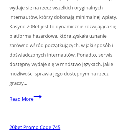
wydaje się na rzecz wszelkich oryginalnych
internautów, którzy dokonają minimalnej wpłaty.
Kasyno 20Bet jest to dynamicznie rozwijająca się
platforma hazardowa, która zyskała uznanie
zarówno wśród początkujących, w jaki sposób i
doświadczonych internautów. Ponadto, serwis
dostępny wydaje się w mnóstwo językach, jakie
możliwości sprawia jego dostępnym na rzecz
graczy…
20bet
Read More
Premia
Z
Brakiem
20bet Promo Code 745