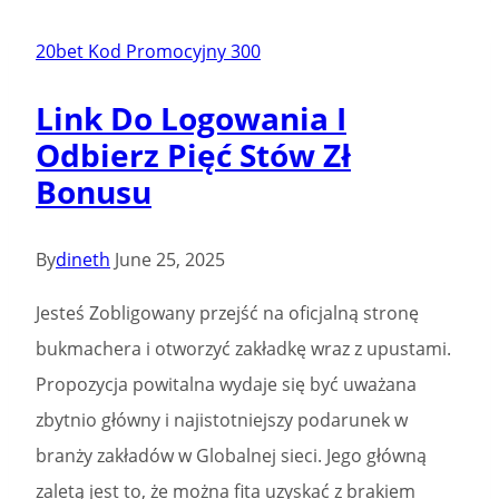
I
Kody
20bet Kod Promocyjny 300
Bonusowe
Link Do Logowania I
Odbierz Pięć Stów Zł
Bonusu
By
dineth
June 25, 2025
Jesteś Zobligowany przejść na oficjalną stronę
bukmachera i otworzyć zakładkę wraz z upustami.
Propozycja powitalna wydaje się być uważana
zbytnio główny i najistotniejszy podarunek w
branży zakładów w Globalnej sieci. Jego główną
zaletą jest to, że można fita uzyskać z brakiem