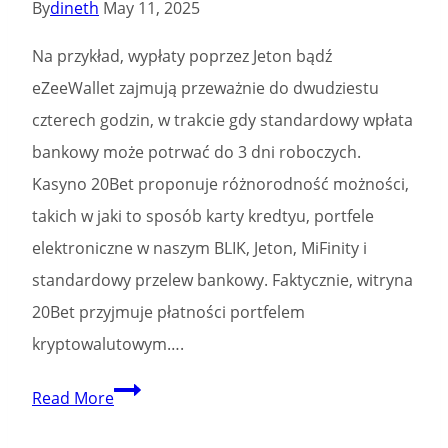
By
dineth
May 11, 2025
Na przykład, wypłaty poprzez Jeton bądź
eZeeWallet zajmują przeważnie do dwudziestu
czterech godzin, w trakcie gdy standardowy wpłata
bankowy może potrwać do 3 dni roboczych.
Kasyno 20Bet proponuje różnorodność możności,
takich w jaki to sposób karty kredtyu, portfele
elektroniczne w naszym BLIK, Jeton, MiFinity i
standardowy przelew bankowy. Faktycznie, witryna
20Bet przyjmuje płatności portfelem
kryptowalutowym….
Oficjalne
Read More
Zniżki