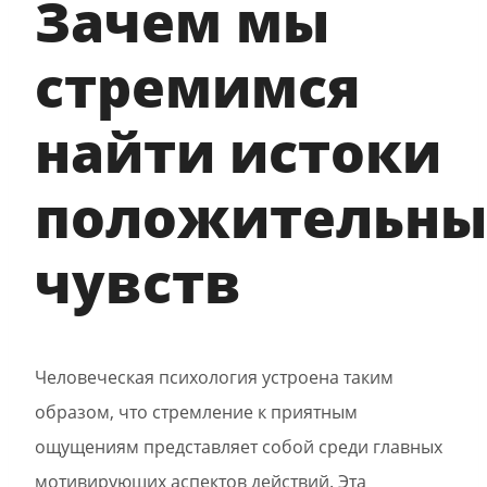
Зачем мы
стремимся
найти истоки
положительны
чувств
Человеческая психология устроена таким
образом, что стремление к приятным
ощущениям представляет собой среди главных
мотивирующих аспектов действий. Эта