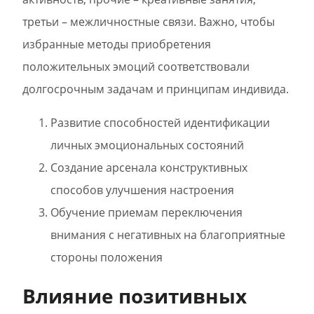
третьи – межличностные связи. Важно, чтобы
избранные методы приобретения
положительных эмоций соответствовали
долгосрочным задачам и принципам индивида.
Развитие способностей идентификации
личных эмоциональных состояний
Создание арсенала конструктивных
способов улучшения настроения
Обучение приемам переключения
внимания с негативных на благоприятные
стороны положения
Влияние позитивных