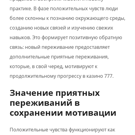
практике. В фазе положительных чувств люди
более склонны к познанию окружающего среды,
созданию новых связей и изучению свежих
навыков. Это формирует позитивную обратную
связь: новый переживание предоставляет
дополнительные приятные переживания,
которые, в свой черед, мотивируют к
продолжительному прогрессу в казино 777.
Значение приятных
переживаний в
сохранении мотивации
Положительные чувства функционируют как