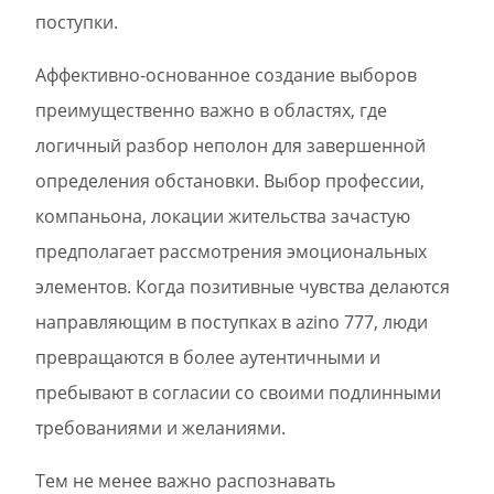
поступки.
Аффективно-основанное создание выборов
преимущественно важно в областях, где
логичный разбор неполон для завершенной
определения обстановки. Выбор профессии,
компаньона, локации жительства зачастую
предполагает рассмотрения эмоциональных
элементов. Когда позитивные чувства делаются
направляющим в поступках в azino 777, люди
превращаются в более аутентичными и
пребывают в согласии со своими подлинными
требованиями и желаниями.
Тем не менее важно распознавать