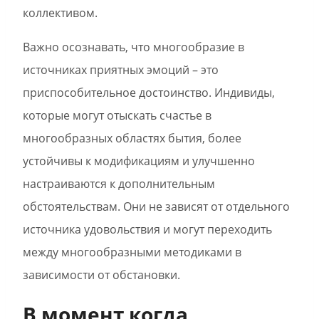
коллективом.
Важно осознавать, что многообразие в
источниках приятных эмоций – это
приспособительное достоинство. Индивиды,
которые могут отыскать счастье в
многообразных областях бытия, более
устойчивы к модификациям и улучшенно
настраиваются к дополнительным
обстоятельствам. Они не зависят от отдельного
источника удовольствия и могут переходить
между многообразными методиками в
зависимости от обстановки.
В момент когда