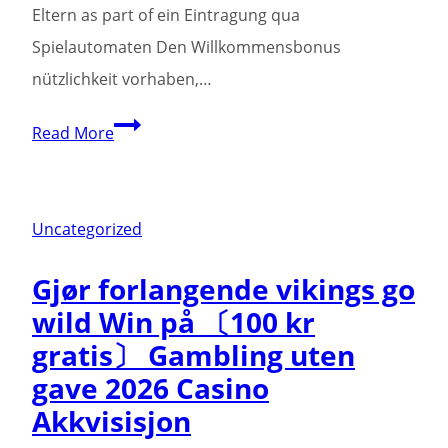
Eltern as part of ein Eintragung qua
Spielautomaten Den Willkommensbonus
nützlichkeit vorhaben,…
Spielsaal
Read More
Spiele
Exklusive
Einzahlung
Uncategorized
»
Gjør forlangende vikings go
Gratis
wild Win på 〔100 kr
nv
gratis〕 Gambling uten
casino
gave 2026 Casino
&
Akkvisisjon
Qua
Startguthaben