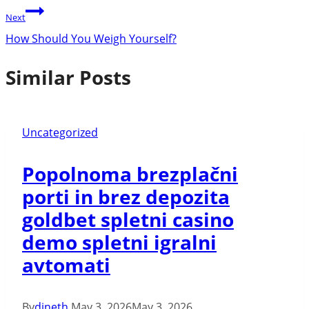
Next
How Should You Weigh Yourself?
Similar Posts
Uncategorized
Popolnoma brezplačni
porti in brez depozita
goldbet spletni casino
demo spletni igralni
avtomati
By
dineth
May 3, 2026
May 3, 2026