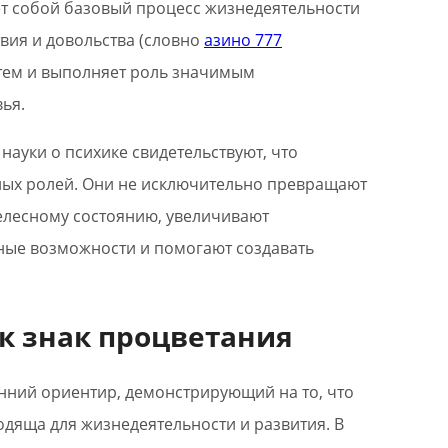
яет собой базовый процесс жизнедеятельности
твия и довольства (словно
азино 777
утем и выполняет роль значимым
ья.
науки о психике свидетельствуют, что
ых ролей. Они не исключительно превращают
елесному состоянию, увеличивают
ные возможности и помогают создавать
к знак процветания
ний ориентир, демонстрирующий на то, что
одяща для жизнедеятельности и развития. В