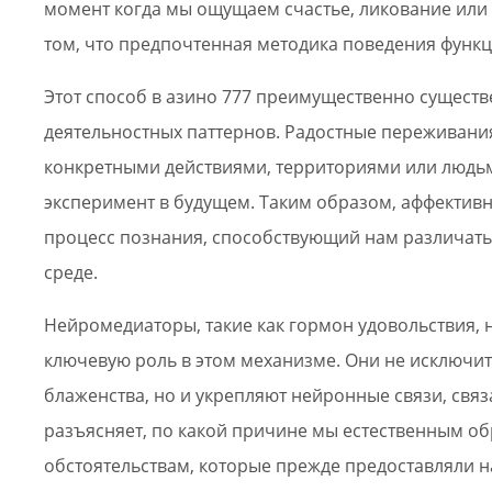
момент когда мы ощущаем счастье, ликование или 
том, что предпочтенная методика поведения функц
Этот способ в азино 777 преимущественно сущес
деятельностных паттернов. Радостные переживани
конкретными действиями, территориями или людьм
эксперимент в будущем. Таким образом, аффективн
процесс познания, способствующий нам различать
среде.
Нейромедиаторы, такие как гормон удовольствия, 
ключевую роль в этом механизме. Они не исключи
блаженства, но и укрепляют нейронные связи, свя
разъясняет, по какой причине мы естественным об
обстоятельствам, которые прежде предоставляли н