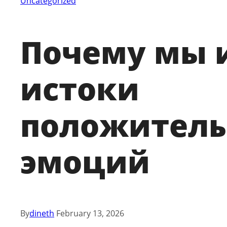
Uncategorized
Почему мы
истоки
положител
эмоций
By
dineth
February 13, 2026