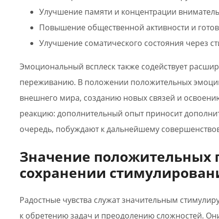
Улучшение памяти и концентрации внимател
Повышение общественной активности и готовн
Улучшение соматического состояния через с
Эмоциональный всплеск также содействует расшир
переживанию. В положении положительных эмоци
внешнего мира, созданию новых связей и освоени
реакцию: дополнительный опыт приносит дополнит
очередь, побуждают к дальнейшему совершенствов
Значение положительных 
сохранении стимулирован
Радостные чувства служат значительным стимули
к обретению задач и преодолению сложностей. Он