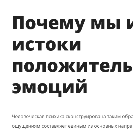
Почему мы
истоки
положител
эмоций
Человеческая психика сконструирована таким обр
ощущениям составляет единым из основных направ