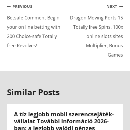
Post
PREVIOUS
NEXT
navigation
Betsafe Comment Begin
Dragon Moving Ports 15
your on line betting with
Totally free Spins, 100x
200 Choice-safe Totally
online slots sites
free Revolves!
Multiplier, Bonus
Games
Similar Posts
A tíz legjobb mobil szerencsejáték-
vállalat További információ 2026-
ban: a legjobb valódi pénzes