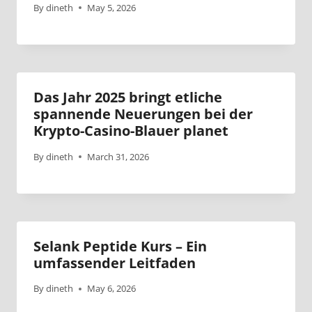
By
dineth
May 5, 2026
Das Jahr 2025 bringt etliche
spannende Neuerungen bei der
Krypto-Casino-Blauer planet
By
dineth
March 31, 2026
Selank Peptide Kurs – Ein
umfassender Leitfaden
By
dineth
May 6, 2026