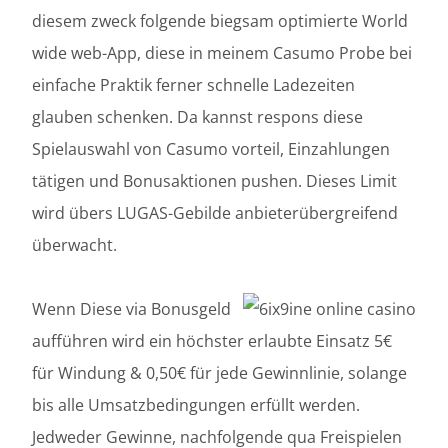
diesem zweck folgende biegsam optimierte World
wide web-App, diese in meinem Casumo Probe bei
einfache Praktik ferner schnelle Ladezeiten
glauben schenken. Da kannst respons diese
Spielauswahl von Casumo vorteil, Einzahlungen
tätigen und Bonusaktionen pushen. Dieses Limit
wird übers LUGAS-Gebilde anbieterübergreifend
überwacht.
Wenn Diese via Bonusgeld
aufführen wird ein höchster erlaubte Einsatz 5€
für Windung & 0,50€ für jede Gewinnlinie, solange
bis alle Umsatzbedingungen erfüllt werden.
Jedweder Gewinne, nachfolgende qua Freispielen