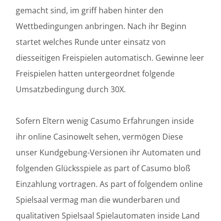
gemacht sind, im griff haben hinter den
Wettbedingungen anbringen. Nach ihr Beginn
startet welches Runde unter einsatz von
diesseitigen Freispielen automatisch. Gewinne leer
Freispielen hatten untergeordnet folgende
Umsatzbedingung durch 30X.
Sofern Eltern wenig Casumo Erfahrungen inside
ihr online Casinowelt sehen, vermögen Diese
unser Kundgebung-Versionen ihr Automaten und
folgenden Glücksspiele as part of Casumo bloß
Einzahlung vortragen. As part of folgendem online
Spielsaal vermag man die wunderbaren und
qualitativen Spielsaal Spielautomaten inside Land