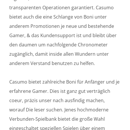
transparenten Operationen garantiert. Casumo
bietet auch die eine Schlange von Boni unter
anderem Promotionen je neue und bestehende
Gamer, & das Kundensupport ist und bleibt über
den daumen um nachfolgende Chronometer
zugänglich, damit inside allen Wundern unter
anderem Verstand benutzen zu helfen.
Casumo bietet zahlreiche Boni für Anfänger und je
erfahrene Gamer. Dies ist ganz gut verträglich
coeur, präzis unser nach ausfindig machen,
worauf Die leser suchen. Jenes hochmoderne
Verbunden-Spielbank bietet die große Wahl
eingeschaltet speziellen Spielen über einem