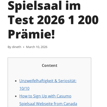
Spielsaal im
Test 2026 1 200
Prämie!
By
dineth
March 10, 2026
Content
Unzweifelhaftigkeit & Seriosität:
10/10
How to Sign Up with Casumo
Spielsaal Webseite from Canada