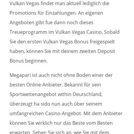
Vulkan Vegas findet man aktuell lediglich die
Promotions für Einzahlungen. An eigenen
Angeboten gibt fue dann noch dieses
Treueprogramm im Vulkan Vegas Casino. Sobald
Sie den ersten Vulkan Vegas Bonus freigespielt
haben, können Sie mit deinem zweiten Deposit
Bonus beginnen.
Megapari ist auch nicht ohne Boden einer der
besten Online-Anbieter. Bekannt für sein
Sportwettenangebot within Deutschland,
überzeugt ha sido nun auch über seinem
umfangreichen Casino-Angebot. Mit dem Anbieter
können Sie wirklich nur das Beste vom Besten
erwarten. Sehen Sie sich an, wie Sie mit dem