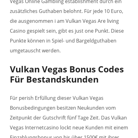
Vegas Online Gambling establishment durch ein
zusätzliches Guthaben belohnt. Für jede 10 Euro,
die ausgenommen i am Vulkan Vegas Are living
Casino gespielt sein, gibt es just one Punkt. Diese
Punkte können in Spiel- und Bargeldguthaben
umgetauscht werden.
Vulkan Vegas Bonus Codes
Für Bestandskunden
Für perish Erfüllung dieser Vulkan Vegas
Bonusbedingungen besitzen Neukunden vom
Zeitpunkt der Gutschrift fünf Tage Zeit. Das Vulkan
Vegas Internetcasino lockt neue Kunden mit einem
Einzahlungsbonus von bis über 1500€ mit ihrer