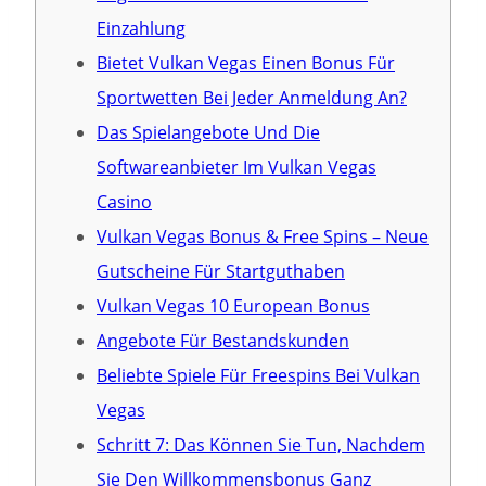
Einzahlung
Bietet Vulkan Vegas Einen Bonus Für
Sportwetten Bei Jeder Anmeldung An?
Das Spielangebote Und Die
Softwareanbieter Im Vulkan Vegas
Casino
Vulkan Vegas Bonus & Free Spins – Neue
Gutscheine Für Startguthaben
Vulkan Vegas 10 European Bonus
Angebote Für Bestandskunden
Beliebte Spiele Für Freespins Bei Vulkan
Vegas
Schritt 7: Das Können Sie Tun, Nachdem
Sie Den Willkommensbonus Ganz