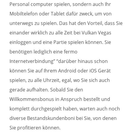
Personal computer spielen, sondern auch Ihr
Mobiltelefon oder Tablet dafür zweck, um von
unterwegs zu spielen. Das hat den Vorteil, dass Sie
einander wirklich zu alle Zeit bei Vulkan Vegas
einloggen und eine Partie spielen können. Sie
benötigen lediglich eine fermo
Internetverbindung” “darüber hinaus schon
können Sie auf Ihrem Android oder iOS Gerät
spielen, zu alle Uhrzeit, egal, wo Sie sich auch
gerade aufhalten. Sobald Sie den
Willkommensbonus in Anspruch bestellt und
komplett durchgespielt haben, warten auch noch
diverse Bestandskundenboni bei Sie, von denen
Sie profitieren können.