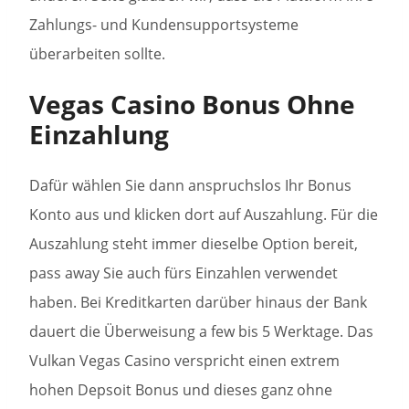
Zahlungs- und Kundensupportsysteme
überarbeiten sollte.
Vegas Casino Bonus Ohne
Einzahlung
Dafür wählen Sie dann anspruchslos Ihr Bonus
Konto aus und klicken dort auf Auszahlung. Für die
Auszahlung steht immer dieselbe Option bereit,
pass away Sie auch fürs Einzahlen verwendet
haben. Bei Kreditkarten darüber hinaus der Bank
dauert die Überweisung a few bis 5 Werktage. Das
Vulkan Vegas Casino verspricht einen extrem
hohen Depsoit Bonus und dieses ganz ohne