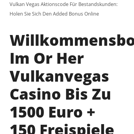
Vulkan Vegas Aktionscode Für Bestandskunden:
Holen Sie Sich Den Added Bonus Online
Willkommensbo
Im Or Her
Vulkanvegas
Casino Bis Zu
1500 Euro +
150 Freispiele