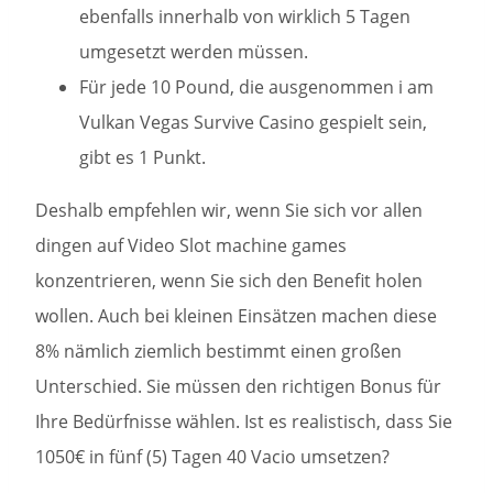
ebenfalls innerhalb von wirklich 5 Tagen
umgesetzt werden müssen.
Für jede 10 Pound, die ausgenommen i am
Vulkan Vegas Survive Casino gespielt sein,
gibt es 1 Punkt.
Deshalb empfehlen wir, wenn Sie sich vor allen
dingen auf Video Slot machine games
konzentrieren, wenn Sie sich den Benefit holen
wollen. Auch bei kleinen Einsätzen machen diese
8% nämlich ziemlich bestimmt einen großen
Unterschied. Sie müssen den richtigen Bonus für
Ihre Bedürfnisse wählen. Ist es realistisch, dass Sie
1050€ in fünf (5) Tagen 40 Vacio umsetzen?