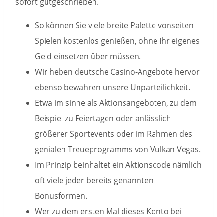
sofort gutgeschrieben.
So können Sie viele breite Palette vonseiten
Spielen kostenlos genießen, ohne Ihr eigenes
Geld einsetzen über müssen.
Wir heben deutsche Casino-Angebote hervor
ebenso bewahren unsere Unparteilichkeit.
Etwa im sinne als Aktionsangeboten, zu dem
Beispiel zu Feiertagen oder anlässlich
größerer Sportevents oder im Rahmen des
genialen Treueprogramms von Vulkan Vegas.
Im Prinzip beinhaltet ein Aktionscode nämlich
oft viele jeder bereits genannten
Bonusformen.
Wer zu dem ersten Mal dieses Konto bei