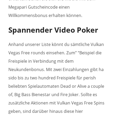
Megapari Gutscheincode einen
Willkommensbonus erhalten können.
Spannender Video Poker
Anhand unserer Liste könnt du sämtliche Vulkan
Vegas Free rounds einsehen. Zum” “Beispiel die
Freispiele in Verbindung mit dem
Neukundenbonus. Mit zwei Einzahlungen gibt ha
sido bis zu two hundred Freispiele für perish
beliebten Spielautomaten Dead or Alive a couple
of, Big Bass Bienestar und Fire Joker. Sollte es
zusätzliche Aktionen mit Vulkan Vegas Free Spins
geben, sind darüber hinaus diese hier