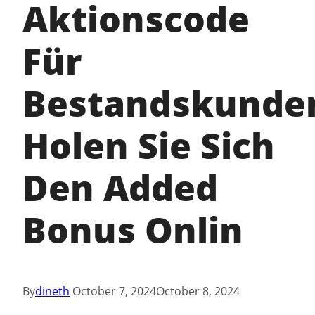
Aktionscode
Für
Bestandskunde
Holen Sie Sich
Den Added
Bonus Onlin
By
dineth
October 7, 2024
October 8, 2024