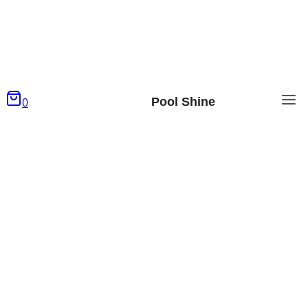
0
Pool Shine