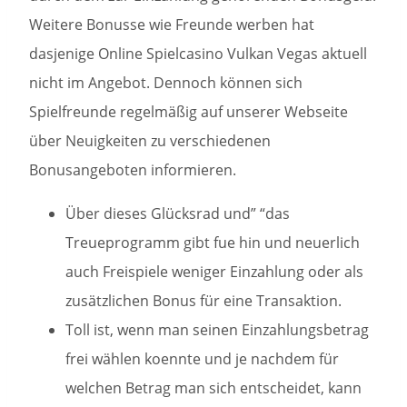
Weitere Bonusse wie Freunde werben hat
dasjenige Online Spielcasino Vulkan Vegas aktuell
nicht im Angebot. Dennoch können sich
Spielfreunde regelmäßig auf unserer Webseite
über Neuigkeiten zu verschiedenen
Bonusangeboten informieren.
Über dieses Glücksrad und” “das
Treueprogramm gibt fue hin und neuerlich
auch Freispiele weniger Einzahlung oder als
zusätzlichen Bonus für eine Transaktion.
Toll ist, wenn man seinen Einzahlungsbetrag
frei wählen koennte und je nachdem für
welchen Betrag man sich entscheidet, kann