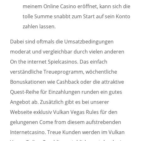
meinem Online Casino eröffnet, kann sich die
tolle Summe snabbt zum Start auf sein Konto
zahlen lassen.
Dabei sind oftmals die Umsatzbedingungen
moderat und vergleichbar durch vielen anderen
On the internet Spielcasinos. Das einfach
verständliche Treueprogramm, wöchentliche
Bonuskationen wie Cashback oder die attraktive
Quest-Reihe für Einzahlungen runden ein gutes
Angebot ab. Zusätzlich gibt es bei unserer
Webseite exklusiv Vulkan Vegas Rules für den
gelungenen Come from diesem aufstrebenden
Internetcasino. Treue Kunden werden im Vulkan